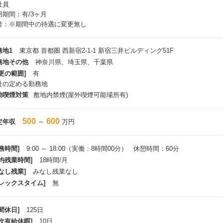
社員
用期間：有/3ヶ月
考：※期間中の待遇に変更無し
務地1
東京都 首都圏 西新宿2-1-1 新宿三井ビルディング51F
務地その他
神奈川県、埼玉県、千葉県
更の範囲]
有
社の定める勤務地
動喫煙対策
敷地内禁煙(屋外喫煙可能場所有)
500
600
定年収
～
万円
務時間]
9:00 ～ 18:00（実働：8時間00分） 休憩時間：60分
平均残業時間]
18時間/月
なし残業]
みなし残業なし
フレックスタイム]
無
間休日]
125日
年次有給休暇]
10日