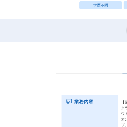
学歴不問
業務内容
【
ク
ウ
オ
プ