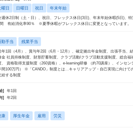
土曜日
日曜日
祝日
年末年始
全週休2日制（土・日）、祝日、フレックス休日(3日)、年末年始休暇(5日)、
日間 有給消化率90％ ※夏季休暇がフレックス休日に変更となっています。
通勤手当
残業手当
給年1回（4月）、賞与年2回（6月・12月）、確定拠出年金制度、出張手当
舞金 社員持株制度、財形貯蓄制度、クラブ活動/クラブ活動支援制度、総合福
度、 資格取得支援制度（260資格）、e-learning研修 （約70講座）、インセ
年間100万円） ※「CANDO」制度とは…キャリアアップ・自己実現に向けて
支給する制度
給]
年1回
与]
年2回
健康
厚生年金
雇用
労災