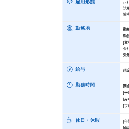
雇用形態
正
試
備
勤務地
勤
勤
[変
会
受
給与
想
勤務時間
[勤
[
[み
[
休日・休暇
[年
[