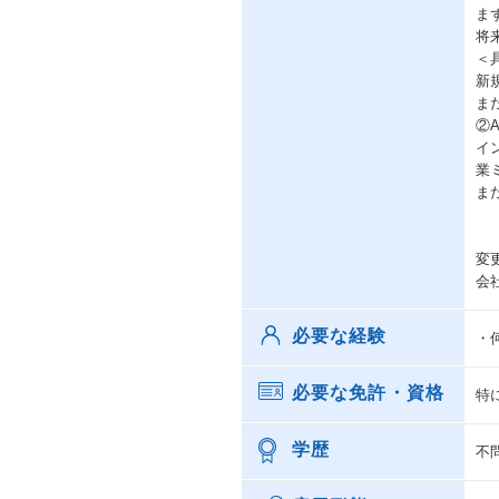
ま
将
＜
新
ま
②
イ
業
ま
変
会
必要な経験
・
必要な免許・資格
特
学歴
不