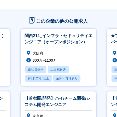
この企業の他の公開求人
土）
関西211_インフラ・セキュリティエ
★
／
ンジニア（オープンポジション）
バ
※関西立上げ（リーダークラス以上
監
大阪府
600万~1100万
正社員採用
土日祝休み
休日120日以上
産休・育休あり
休
月残業20時間以内
ン
【首都圏/開発】ハイ/チーム開発/シ
【
ステム開発エンジニア
ン
東京都