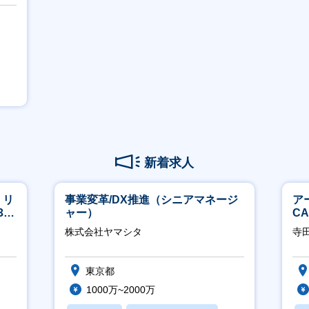
迎】
新着求人
】リ
事業変革/DX推進（シニアマネージ
ア
40
ャー）
C
※
株式会社ヤマシタ
寺
東京都
1000万~2000万