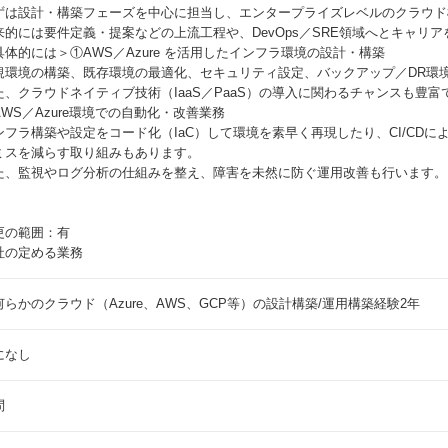
ずは設計・構築フェーズを中心に担当し、エンタープライズレベルのクラウド
来的には要件定義・提案などの上流工程や、DevOps／SRE領域へとキャリ
具体的には＞①AWS／Azure を活用したインフラ環境の設計・構築
規環境の構築、既存環境の最適化、セキュリティ設定、バックアップ／DR環
た、クラウドネイティブ技術（IaaS／PaaS）の導入に関わるチャンスも豊富
AWS／Azure環境での自動化・改善業務
ンフラ構築や設定をコード化（IaC）して環境を素早く再現したり、CI/CD
ミスを減らす取り組みもあります。
た、監視やログ分析の仕組みを整え、障害を未然に防ぐ運用改善も行います。
更の範囲：有
社の定める業務
何らかのクラウド（Azure、AWS、GCP等）の設計構築/運用構築経験2年
になし
問