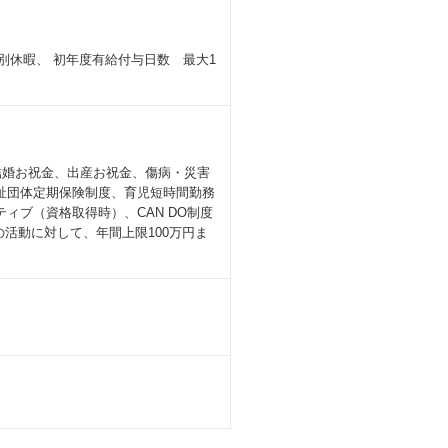
特別休暇、 初年度有給付与日数 最大1
、結婚お祝金、出産お祝金、傷病・災害
祉団体定期保険制度、育児短時間勤務
ンティブ（資格取得時）、CAN DO制度
の活動に対して、年間上限100万円ま