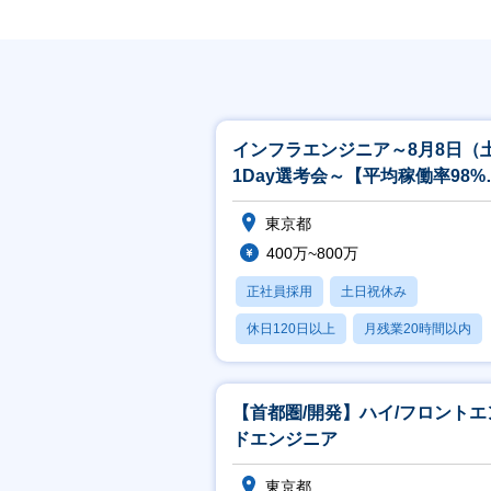
インフラエンジニア～8月8日（
1Day選考会～【平均稼働率98%
年間案件数2万件以上】
東京都
400万~800万
正社員採用
土日祝休み
休日120日以上
月残業20時間以内
賞与あり
【首都圏/開発】ハイ/フロントエ
ドエンジニア
東京都