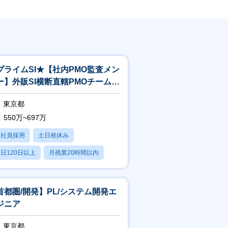
プライムSI★【社内PMO監査メン
ー】外販SI横断直轄PMOチーム／
査
東京都
550万~697万
正社員採用
土日祝休み
日120日以上
月残業20時間以内
賞与あり
首都圏/開発】PL/システム開発エ
ジニア
東京都