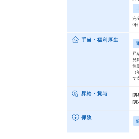
完
0
手当・福利厚生
昇
見
制
（
で
昇給・賞与
[昇
[賞
保険