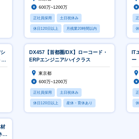
600万~1200万
正社員採用
土日祝休み
休日120日以上
月残業20時間以内
休
賞与あり
/シ
DX457【首都圏/DX】ローコード・
I
ト開
ERPエンジニア/ハイクラス
ー
界
東京都
600万~1200万
正社員採用
土日祝休み
休日120日以上
産休・育休あり
休
月残業20時間以内
人材
ネジ