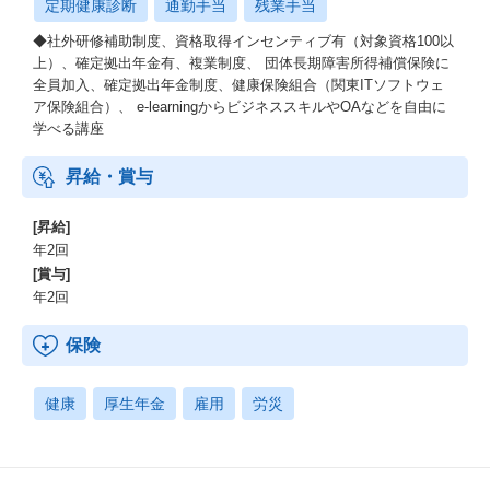
定期健康診断
通勤手当
残業手当
◆社外研修補助制度、資格取得インセンティブ有（対象資格100以
上）、確定拠出年金有、複業制度、 団体長期障害所得補償保険に
全員加入、確定拠出年金制度、健康保険組合（関東ITソフトウェ
ア保険組合）、 e-learningからビジネススキルやOAなどを自由に
学べる講座
昇給・賞与
[昇給]
年2回
[賞与]
年2回
保険
健康
厚生年金
雇用
労災