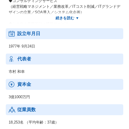
◆コンサルティングサービス
（経営戦略マネジメント／業務改革／ITコスト削減／ITグランドデ
ザインの立案／SOA導入／システム化企画）
◆システム基盤設計／構築サービス
（ビジネスプロセスの改善／コストダウン）
設立年月日
◆セールスマーケティングサービス
1977年 9月24日
（セールス・マーケティングBPOサービス）
※元BPOソリューションズが合併
代表者
市村 和幸
資本金
3億1000万円
従業員数
18,253名 （平均年齢：37歳）