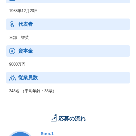
◆プラットフォーム事業：
1968年12月20日
国内大手百貨店・アパレルメーカー等に対してのソリューショ
ン・サービスの提供を行う。
◆ソリューション事業：
代表者
※現在、内販90%、外販10%
※外販比率拡大中
三部 智英
資本金
9000万円
従業員数
348名 （平均年齢：38歳）
応募の流れ
Step.1