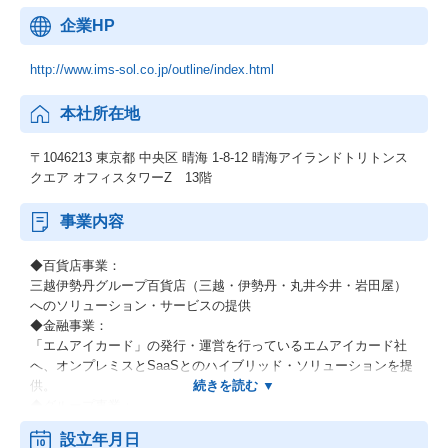
企業HP
http://www.ims-sol.co.jp/outline/index.html
本社所在地
〒1046213 東京都 中央区 晴海 1-8-12 晴海アイランドトリトンス
クエア オフィスタワーZ 13階
事業内容
◆百貨店事業：
三越伊勢丹グループ百貨店（三越・伊勢丹・丸井今井・岩田屋）
へのソリューション・サービスの提供
◆金融事業：
「エムアイカード」の発行・運営を行っているエムアイカード社
へ、オンプレミスとSaaSとのハイブリッド・ソリューションを提
供。
◆グループ事業：
三越伊勢丹グループの幅広いフィールドに対して、ソリューショ
設立年月日
ン・サービスの提供を行う。