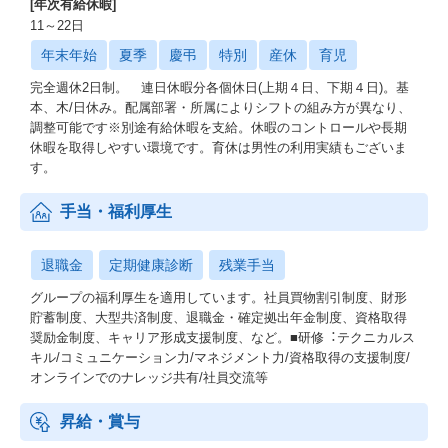
[年次有給休暇]
11～22日
年末年始
夏季
慶弔
特別
産休
育児
完全週休2日制。 連日休暇分各個休日(上期４日、下期４日)。基
本、木/日休み。配属部署・所属によりシフトの組み⽅が異なり、
調整可能です※別途有給休暇を支給。休暇のコントロールや長期
休暇を取得しやすい環境です。育休は男性の利用実績もございま
す。
手当・福利厚生
退職金
定期健康診断
残業手当
グループの福利厚生を適用しています。社員買物割引制度、財形
貯蓄制度、大型共済制度、退職金・確定拠出年金制度、資格取得
奨励金制度、キャリア形成支援制度、など。■研修︓テクニカルス
キル/コミュニケーション⼒/マネジメント⼒/資格取得の⽀援制度/
オンラインでのナレッジ共有/社員交流等
昇給・賞与