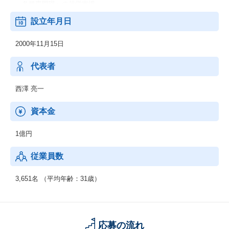
・各種専門職への就労支援
設立年月日
■業務支援
・営業代行、コールセンター代行、集客支援
2000年11月15日
・システム受託開発
・保育所、学童保育室 など
代表者
西澤 亮一
資本金
1億円
従業員数
3,651名 （平均年齢：31歳）
応募の流れ