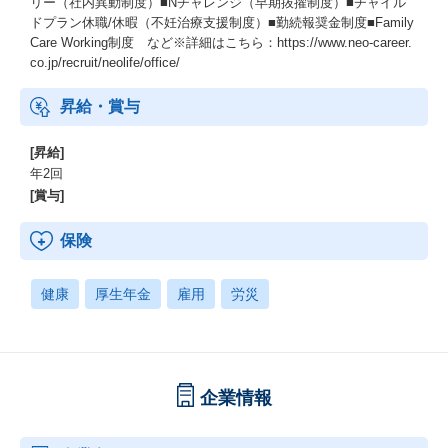
リー（社内異動制度）■Nチャレンジ（早期抜擢制度）■チャイル
ドプラン休職/休暇（不妊治療支援制度）■勤続報奨金制度■Family
Care Working制度 など※詳細はこちら：https://www.neo-career.
co.jp/recruit/neolife/office/
昇給・賞与
[昇給]
年2回
[賞与]
保険
健康
厚生年金
雇用
労災
企業情報