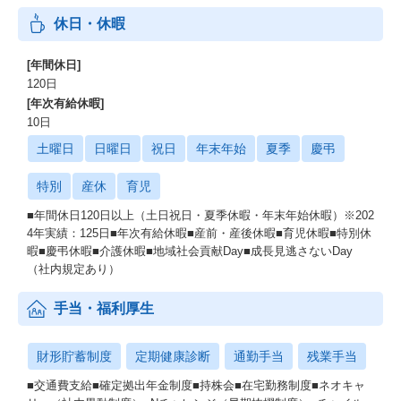
休日・休暇
[年間休日]
120日
[年次有給休暇]
10日
土曜日
日曜日
祝日
年末年始
夏季
慶弔
特別
産休
育児
■年間休日120日以上（土日祝日・夏季休暇・年末年始休暇）※202
4年実績：125日■年次有給休暇■産前・産後休暇■育児休暇■特別休
暇■慶弔休暇■介護休暇■地域社会貢献Day■成長見逃さないDay
（社内規定あり）
手当・福利厚生
財形貯蓄制度
定期健康診断
通勤手当
残業手当
■交通費支給■確定拠出年金制度■持株会■在宅勤務制度■ネオキャ