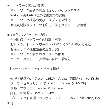
■ネットワーク環境の改善
・ネットワーク品質の調査（遅延、パケットロス等）
・Wi-Fi／有線LAN環境の改善施策の実施
・ネットワーク機器の更改、リプレイス対応
・新拠点開設やレイアウト変更に伴うネットワーク整備
■将来的にお任せしたい業務
・全国拠点ネットワークの設計、構築
・ゼロトラストネットワーク（ZTNA）やSASE導入の推進
・セキュリティ強化施策の企画、実行
・ネットワーク刷新プロジェクトの推進
・クラウドネットワーク環境の設計・最適化
*【ネットワーク・セキュリティ構成】*
・物理・拠点NW：Cisco（L2/L3）, Aruba（無線AP）, FortiGate
・クラウドセキュリティ（SASE）：Zscaler (ZIA/ZPA)
・グループウェア：Google Workspace
・認証／ID管理（IDaaS）：Okta
・プロジェクト管理／コラボレーション：Slack, Confluence, Bac
klog