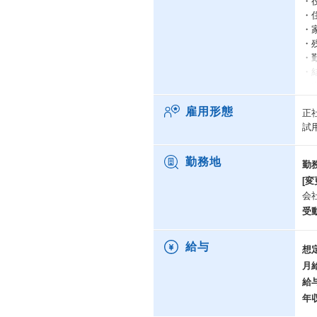
・
・
・家
・
・
・結
・出
・食
雇用形態
正
・
試
・
＜
勤務地
勤
・
[変
・
会
・
受
・
・
・
給与
想
・
月
└
給
・
・
年