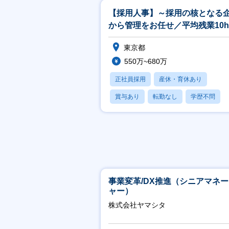
【採用人事】～採用の核となる
から管理をお任せ／平均残業10
有給消化率100％／住宅手当あ
東京都
550万~680万
正社員採用
産休・育休あり
賞与あり
転勤なし
学歴不問
事業変革/DX推進（シニアマネ
ャー）
株式会社ヤマシタ