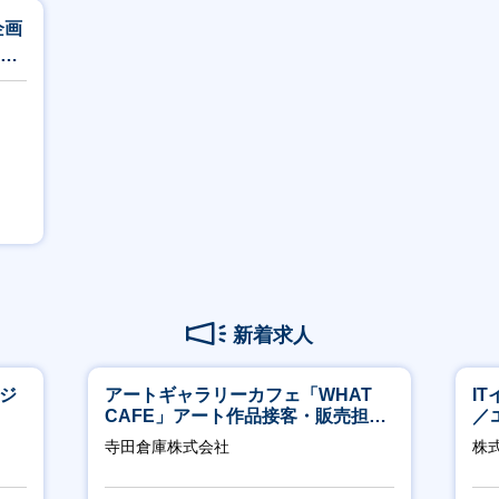
企画
h／
り～
新着求人
ージ
アートギャラリーカフェ「WHAT
I
CAFE」アート作品接客・販売担当
／
※アート領域未経験可
ジ
寺田倉庫株式会社
株