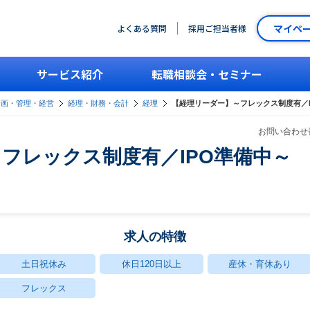
マイペ
よくある質問
採用ご担当者様
サービス紹介
転職相談会・セミナー
企画・管理・経営
経理・財務・会計
経理
【経理リーダー】～フレックス制度有／I
お問い合わせ番
フレックス制度有／IPO準備中～
求人の特徴
土日祝休み
休日120日以上
産休・育休あり
フレックス