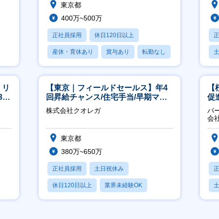
東京都
400万~500万
正社員採用
休日120日以上
産休・育休あり
賞与あり
転勤なし
月
】リ
【東京｜フィールドセールス】年4
【
40
回昇給チャンス/住宅手当/早期マネ
促
ジメント機会あり！
株式会社クオレガ
パ
会
東京都
380万~650万
正社員採用
土日祝休み
休日120日以上
業界未経験OK
産休・育休あり