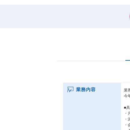
業務内容
業
今
■
・
・
・