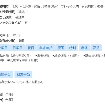
イベント＞
務時間]
9:00 ～ 18:00（実働：8時間00分） フレックス有 休憩時間：60分
 社員旅行（年1回）
平均残業時間]
確認中
KANO MONJA AWARD
 バーベキュー
なし残業]
確認中
 新入社員歓迎会
フレックスタイム]
有
 フットサルサークル（月1回）
 全社員総会
間休日]
123日
 誕生日会
 アルバイト卒業式
年次有給休暇]
10日
 キャベツ農園研修 など
土曜日
日曜日
祝日
年末年始
慶弔
特別
産休
育児
 豊洲市場研修
有給休暇（消化率100％） ■慶弔休暇 ■結婚休暇（7日間） ■誕生日休暇（1
休暇 ■社員旅行休暇（1日間）
通勤手当
残業手当
内容が多いのでその他に記載あり
給]
年2回
与]
年2回