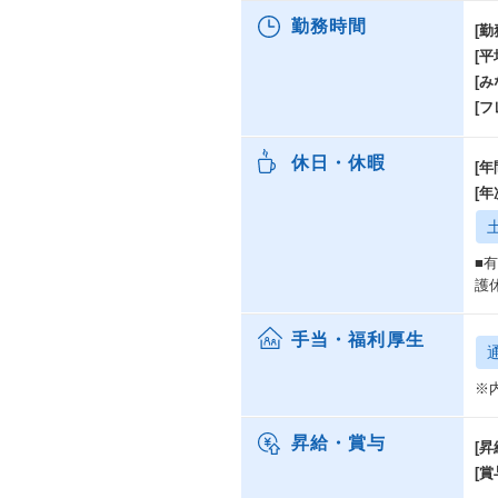
＜
勤務時間
[勤
・
[
・ 
・
[み
・
[
・
・
休日・休暇
[年
・
・
[
・
・
■
護
手当・福利厚生
※
昇給・賞与
[昇
[賞