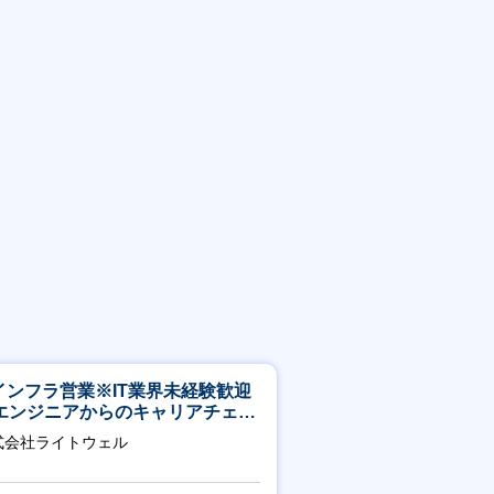
Tインフラ営業※IT業界未経験歓迎
エンジニアからのキャリアチェン
可※【週3～4日リモート可能】
式会社ライトウェル