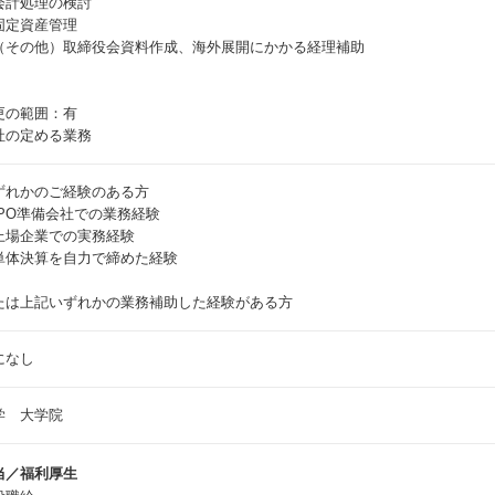
会計処理の検討
固定資産管理
（その他）取締役会資料作成、海外展開にかかる経理補助
更の範囲：有
社の定める業務
ずれかのご経験のある方
IPO準備会社での業務経験
上場企業での実務経験
単体決算を自力で締めた経験
たは上記いずれかの業務補助した経験がある方
になし
学 大学院
当／福利厚生