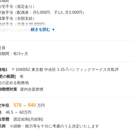
役職給
住宅手当（規定あり）
族手当（配偶者：月5,000円、子1人:月3,000円）
残業手当（全額支給）
勤続手当（月最大30,000円）
婚手当（50,000円）
産手当（50,000円）
事手当（10,000円）
社員
通信費手当
用期間：有/3ヶ月
プレゼント手当
福利厚生・待遇＞
務地1
〒1040052 東京都 中央区 1‐15‐7パシフィックマークス月島2F
 社会保険完備（雇用- 労災- 健康- 厚生年金）
更の範囲]
有
 交通費全額支給
社の定める勤務地
 駐輪場補助制度
動喫煙対策
屋内全面禁煙
 健康診断
 飲食店- 提携ファームの視察
 社員割引（最大30％オフ）
578
840
定年収
～
万円
 入社贈呈品
給
46.5 ～ 60万円
当社自慢の商品詰め合わせ
与形態
固定給制(月給制)
 ご両家食事会制度
 オフィス内禁煙
収例
※経験・能力等を十分に考慮のうえ決定いたします