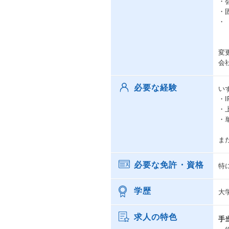
・
・
・
変
会
必要な経験
い
・
・
・
ま
必要な免許・資格
特
学歴
大
求人の特色
手