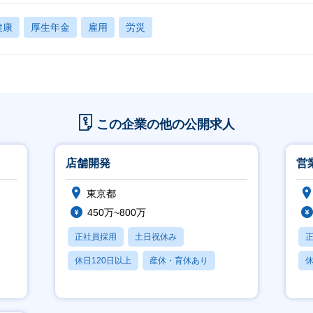
健康
厚生年金
雇用
労災
この企業の他の公開求人
店舗開発
営
東京都
450万~800万
正社員採用
土日祝休み
休日120日以上
産休・育休あり
休
賞与あり
月