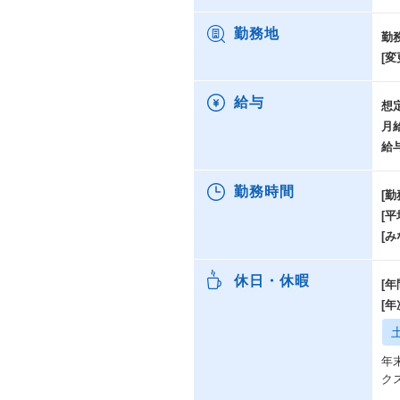
勤務地
勤
[変
給与
想
月
給
勤務時間
[勤
[
[み
休日・休暇
[年
[
年
ク