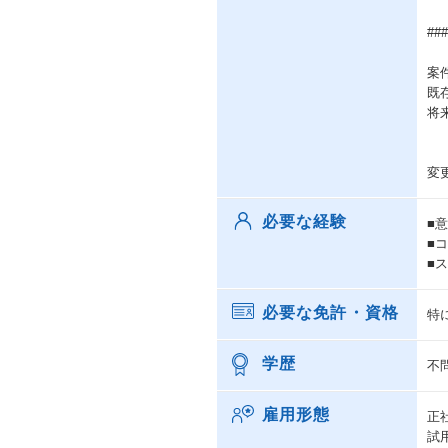
#
案
既
将
変
必要な経験
■
■
■
必要な免許・資格
特
学歴
不
雇用形態
正
試