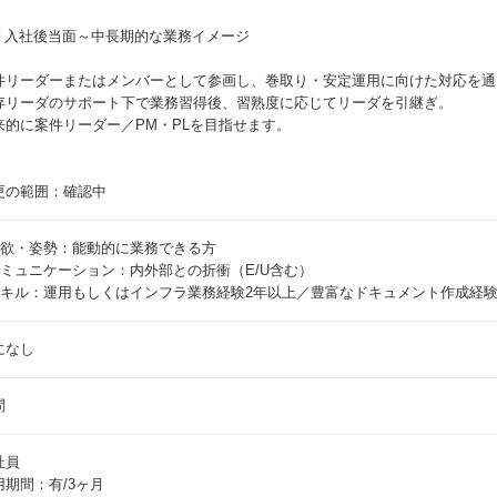
## 入社後当面～中長期的な業務イメージ
件リーダーまたはメンバーとして参画し、巻取り・安定運用に向けた対応を通
存リーダのサポート下で業務習得後、習熟度に応じてリーダを引継ぎ。
来的に案件リーダー／PM・PLを目指せます。
更の範囲：確認中
意欲・姿勢：能動的に業務できる方
コミュニケーション：内外部との折衝（E/U含む）
スキル：運用もしくはインフラ業務経験2年以上／豊富なドキュメント作成経
になし
問
社員
用期間：有/3ヶ月