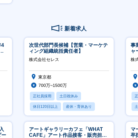
新着求人
4
次世代部門長候補【営業・マーケテ
事
ネ
ィング組織統括責任者】
ャ
株式会社セレス
株
東京都
700万~1500万
正社員採用
土日祝休み
休日120日以上
産休・育休あり
賞与あり
入
アートギャラリーカフェ「WHAT
マ
ダー
CAFE」アート作品接客・販売担当
卒