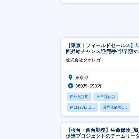
賞与あり
【東京｜フィールドセールス】年
回昇給チャンス/住宅手当/早期マ
ジメント機会あり！
株式会社クオレガ
東京都
380万~650万
正社員採用
土日祝休み
休日120日以上
業界未経験OK
産休・育休あり
【桜台・西台勤務】生命保険_加
促進プロジェクトのチームリー