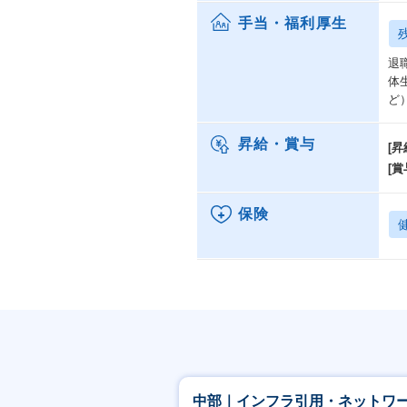
手当・福利厚生
退
体
ど
昇給・賞与
[昇
[賞
保険
中部｜インフラ引用・ネットワ