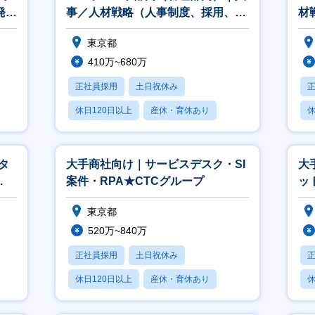
発
事／人材戦略（人事制度、採用、教
材
育、組織開発等）
グ
東京都
410万~680万
正社員採用
土日祝休み
休日120日以上
産休・育休あり
休
賞与あり
タ
大手商社向け｜サービスデスク・SI
大
案件・RPA★CTCグループ
ッ
層
東京都
520万~840万
正社員採用
土日祝休み
休日120日以上
産休・育休あり
休
月残業20時間以内
月