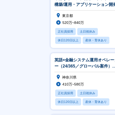
構築/運用・アプリケーション開
★CTCグループ
東京都
520万~840万
正社員採用
土日祝休み
休日120日以上
産休・育休あり
賞与あり
英語×金融システム運用オペレー
ー（24/365／グローバル案件）
★CTCグループ
神奈川県
410万~580万
正社員採用
土日祝休み
休日120日以上
産休・育休あり
月残業20時間以内