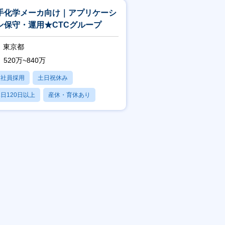
手化学メーカ向け｜アプリケーシ
ン保守・運用★CTCグループ
東京都
520万~840万
正社員採用
土日祝休み
日120日以上
産休・育休あり
残業20時間以内