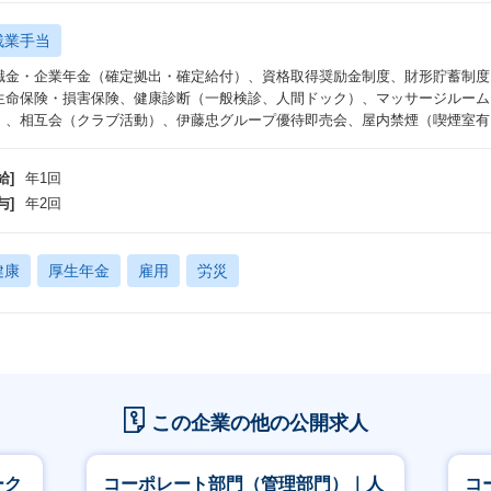
残業手当
職金・企業年金（確定拠出・確定給付）、資格取得奨励金制度、財形貯蓄制度
生命保険・損害保険、健康診断（一般検診、人間ドック）、マッサージルーム
）、相互会（クラブ活動）、伊藤忠グループ優待即売会、屋内禁煙（喫煙室有
給]
年1回
与]
年2回
健康
厚生年金
雇用
労災
この企業の他の公開求人
ーク
コーポレート部門（管理部門）｜人
コ