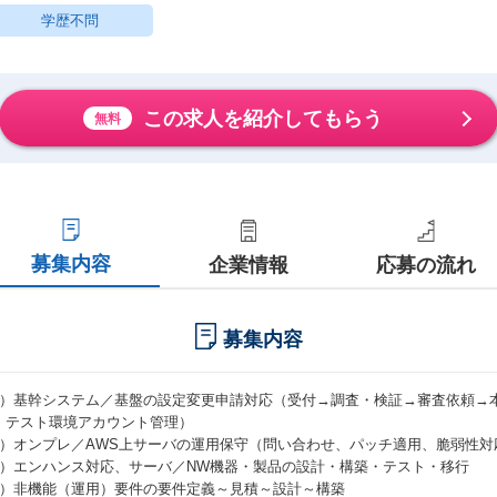
学歴不問
この求人を紹介してもらう
無料
募集内容
企業情報
応募の流れ
募集内容
1）基幹システム／基盤の設定変更申請対応（受付→調査・検証→審査依頼→
・テスト環境アカウント管理）
2）オンプレ／AWS上サーバの運用保守（問い合わせ、パッチ適用、脆弱性対
3）エンハンス対応、サーバ／NW機器・製品の設計・構築・テスト・移行
4）非機能（運用）要件の要件定義～見積～設計～構築