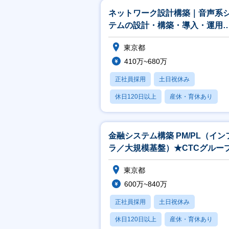
ネットワーク設計構築｜音声系
テムの設計・構築・導入・運用
（Cisco／Genesys Cloud
東京都
410万~680万
正社員採用
土日祝休み
休日120日以上
産休・育休あり
月残業20時間以内
金融システム構築 PM/PL（イン
ラ／大規模基盤）★CTCグルー
東京都
600万~840万
正社員採用
土日祝休み
休日120日以上
産休・育休あり