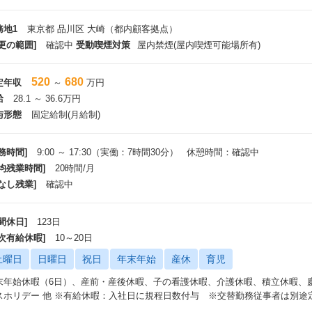
務地1
東京都 品川区 大崎（都内顧客拠点）
更の範囲]
確認中
受動喫煙対策
屋内禁煙(屋内喫煙可能場所有)
520
680
定年収
～
万円
給
28.1 ～ 36.6万円
与形態
固定給制(月給制)
務時間]
9:00 ～ 17:30（実働：7時間30分） 休憩時間：確認中
平均残業時間]
20時間/月
なし残業]
確認中
間休日]
123日
年次有給休暇]
10～20日
土曜日
日曜日
祝日
年末年始
産休
育児
末年始休暇（6日）、産前・産後休暇、子の看護休暇、介護休暇、積立休暇、
スホリデー 他 ※有給休暇：入社日に規程日数付与 ※交替勤務従事者は別途