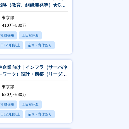
戦略（教育、組織開発等）★CTC
ループ
東京都
410万~580万
正社員採用
土日祝休み
日120日以上
産休・育休あり
賞与あり
手企業向け｜インフラ（サーバ/ネ
トワーク）設計・構築（リーダ
）★CTCグループ
東京都
520万~680万
正社員採用
土日祝休み
日120日以上
産休・育休あり
残業20時間以内