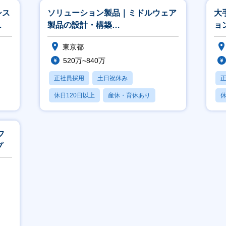
シス
ソリューション製品｜ミドルウェア
大
製品の設計・構築
ョ
（JP1/Zabbix/SKYSEA等）★CTC
東京都
グル
520万~840万
正社員採用
土日祝休み
休日120日以上
産休・育休あり
休
賞与あり
月
フ
プ