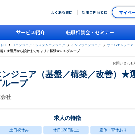
マイペ
よくある質問
採用ご担当者様
サービス紹介
転職相談会・セミナー
トIT
ITエンジニア・システムエンジニア
インフラエンジニア
サーバエンジニア
善）★運用から設計までキャリア拡張★CTCグループ
お問い合わせ番
エンジニア（基盤／構築／改善）★
グループ
式会社
求人の特徴
土日祝休み
休日120日以上
産休・育休あり