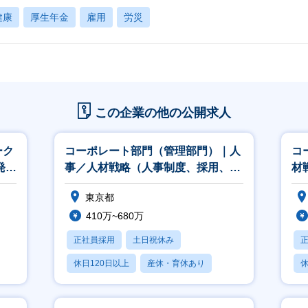
健康
厚生年金
雇用
労災
この企業の他の公開求人
ーク
コーポレート部門（管理部門）｜人
コ
発
事／人材戦略（人事制度、採用、教
材
育、組織開発等）
グ
東京都
410万~680万
正社員採用
土日祝休み
休日120日以上
産休・育休あり
休
賞与あり