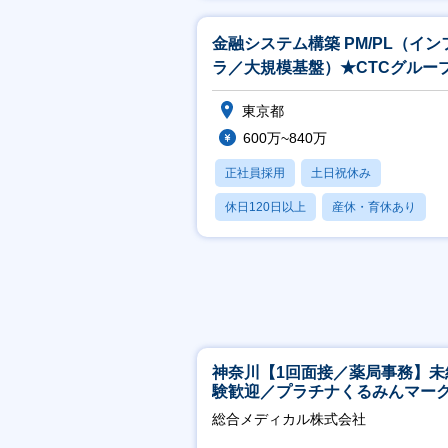
月残業20時間以内
金融システム構築 PM/PL（イン
ラ／大規模基盤）★CTCグルー
東京都
600万~840万
正社員採用
土日祝休み
休日120日以上
産休・育休あり
賞与あり
神奈川【1回面接／薬局事務】未
験歓迎／プラチナくるみんマー
得／月平均残業13h／年休126日
総合メディカル株式会社