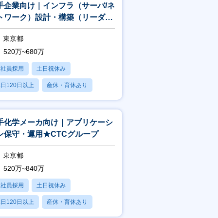
手企業向け｜インフラ（サーバ/ネ
トワーク）設計・構築（リーダ
）★CTCグループ
東京都
520万~680万
正社員採用
土日祝休み
日120日以上
産休・育休あり
残業20時間以内
手化学メーカ向け｜アプリケーシ
ン保守・運用★CTCグループ
東京都
520万~840万
正社員採用
土日祝休み
日120日以上
産休・育休あり