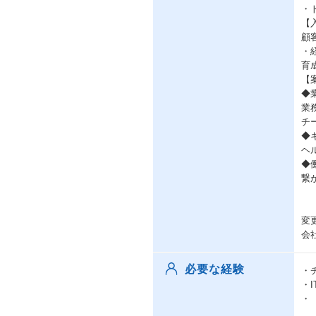
・
【
顧
・
育
【
◆
業
チ
◆
ヘ
◆
繋
変
会
必要な経験
・
・
・