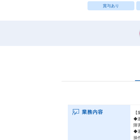
賞与あり
業務内容
【
◆
障
◆
操