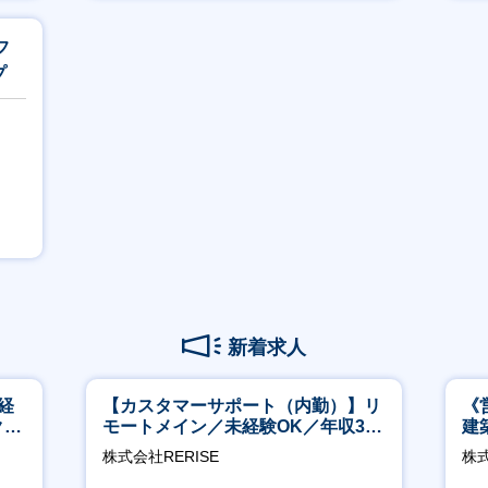
賞与あり
月
フ
プ
新着求人
経
【カスタマーサポート（内勤）】リ
《
ク取
モートメイン／未経験OK／年収340
建
万～／年間休日125日
│
株式会社RERISE
株式