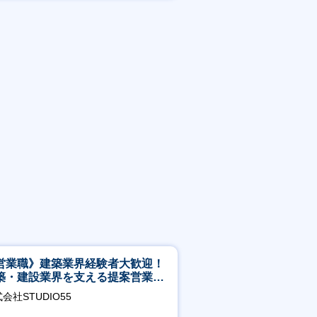
残業20時間以内
営業職》建築業界経験者大歓迎！
築・建設業界を支える提案営業職
年休125日◎フレックス
会社STUDIO55