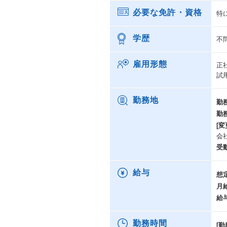
必要な免許・資格
特
学歴
不
雇用形態
正
試
勤務地
勤
勤
[変
会
受
給与
想
月
給
勤務時間
[勤