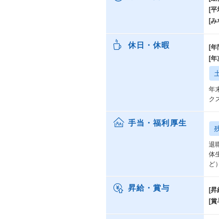
[
[み
休日・休暇
[年
[
年
ク
手当・福利厚生
退
体
ど
昇給・賞与
[昇
[賞