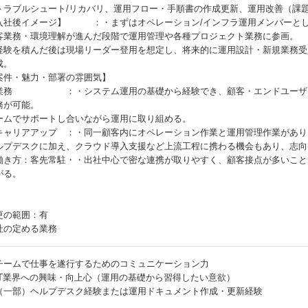
トラブルシュート/リカバリ、運用フロー・手順書の作成更新、運用改善（課
入社後イメージ】 ：・まずはオペレーション/インフラ運用メンバーと
客業務・環境理解が進んだ段階で運用管理や各種プロジェクト業務に参画。
経験を積んだ後は現場リーダー登用を想定し、将来的に運用設計・新規業務受
成。
案件・魅力・部署の雰囲気】
業務 ：・システム運用の基礎から経験でき、顧客・エンドユーザー
務が可能。
ームでサポートし合いながら運用に取り組める。
キャリアアップ ：・同一顧客内にオペレーション作業と運用管理作業があり
ルプデスクに加え、クラウド導入支援など上流工程に携わる機会もあり、志向
働き方：客先常駐・・出社中心で密な連携が取りやすく、顧客接点が多いこと
がる。
更の範囲：有
社の定める業務
チームで仕事を遂行するためのコミュニケーション力
IT業界への興味・向上心（運用の基礎から習得したい意欲）
（一部）ヘルプデスク経験または運用ドキュメント作成・更新経験