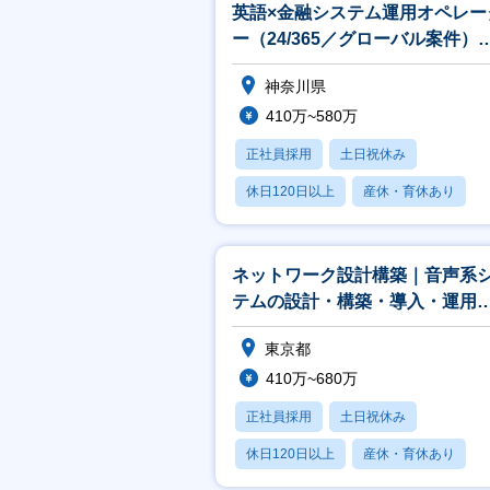
英語×金融システム運用オペレー
ー（24/365／グローバル案件）
★CTCグループ
神奈川県
410万~580万
正社員採用
土日祝休み
休日120日以上
産休・育休あり
月残業20時間以内
ネットワーク設計構築｜音声系
テムの設計・構築・導入・運用
（Cisco／Genesys Cloud
東京都
410万~680万
正社員採用
土日祝休み
休日120日以上
産休・育休あり