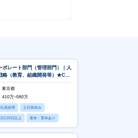
ーポレート部門（管理部門）｜人
戦略（教育、組織開発等）★CTC
ループ
東京都
410万~580万
正社員採用
土日祝休み
日120日以上
産休・育休あり
賞与あり