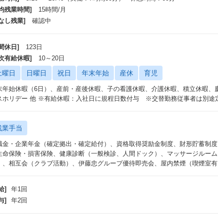
平均残業時間]
15時間/月
なし残業]
確認中
間休日]
123日
年次有給休暇]
10～20日
土曜日
日曜日
祝日
年末年始
産休
育児
末年始休暇（6日）、産前・産後休暇、子の看護休暇、介護休暇、積立休暇、
スホリデー 他 ※有給休暇：入社日に規程日数付与 ※交替勤務従事者は別途
残業手当
職金・企業年金（確定拠出・確定給付）、資格取得奨励金制度、財形貯蓄制度
生命保険・損害保険、健康診断（一般検診、人間ドック）、マッサージルーム
）、相互会（クラブ活動）、伊藤忠グループ優待即売会、屋内禁煙（喫煙室有
給]
年1回
与]
年2回