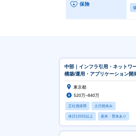
保険
中部｜インフラ引用・ネットワ
構築/運用・アプリケーション開
★CTCグループ
東京都
520万~840万
正社員採用
土日祝休み
休日120日以上
産休・育休あり
賞与あり