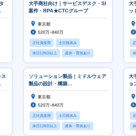
タ
大手商社向け｜サービスデスク・SI
大
案件・RPA★CTCグループ
ッ
層
東京都
520万~840万
正社員採用
土日祝休み
休日120日以上
産休・育休あり
休
月残業20時間以内
月
シス
ソリューション製品｜ミドルウェア
大
製品の設計・構築
ョ
（JP1/Zabbix/SKYSEA等）★CTC
東京都
グル
520万~840万
正社員採用
土日祝休み
休日120日以上
産休・育休あり
休