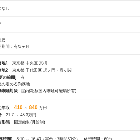
になし
問
社員
用期間：有/3ヶ月
務地1
東京都 中央区 京橋
務地2
東京都 千代田区 虎ノ門・霞ヶ関
更の範囲]
有
社の定める勤務地
動喫煙対策
屋内禁煙(屋内喫煙可能場所有)
410
840
定年収
～
万円
給
21.7 ～ 45.3万円
与形態
固定給制(月給制)
務時間]
8:10 ～ 16:40（実働：7時間30分） 休憩時間：60分