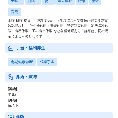
土曜日
日曜日
祝日
年末年始
特別
産休
育児
土曜 日曜 祝日 年末年始6日 （年度によって数値が異なる為実
数記載なし） その他休暇：連続休暇、特定積立休暇、家族看護休
暇、出産休暇、子の出生休暇 など各種休暇あり※詳細は、同社規
定によるものとします
手当・福利厚生
定期健康診断
残業手当
昇給・賞与
[昇給]
年1回
[賞与]
確認中
保険