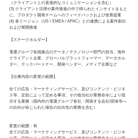
（クライアントとの直接的なコミュニケーションを含む）
(3) クライアント活用や案件推進の中で得られたインサイトをもと
に、プロダクト開発チームへのフィードバックおよび改善提案
(4) 各リージョン（US / EMEA / APAC）との連携による案件創出
および展開推進
【ステークホルダー】
電通グループ各国拠点のデータ／テクノロジー部門の担当、海外
クライアント企業、グローバルプラットフォーマー、データホル
ダー、テックパートナー、開発ベンダー、メディア企業など
【仕事内容の変更の範囲】
全ての広告・マーケティングサービス、及びコンテンツ・ビジネ
ス等、定款によって定める事項。その他当社が業務命令により指
示する業務（国内外の電通グループ各社・関係する会社/団体等へ
の出向が命じられた場合の出向先の業務を含む）
変更の範囲：有
全ての広告・マーケティングサービス、及びコンテンツ・ビジネ