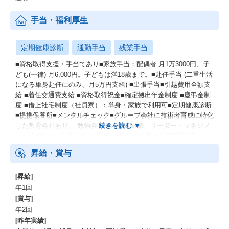
手当・福利厚生
定期健康診断
通勤手当
残業手当
■資格取得支援・手当てあり■家族手当：配偶者 月1万3000円、子
ども(一律) 月6,000円。子どもは満18歳まで。■赴任手当 (二重生活
になる単身赴任にのみ、月5万円支給) ■出張手当■引越費用全額支
給 ■着任交通費支給 ■資格取得祝金■確定拠出年金制度 ■慶弔金制
度 ■借上社宅制度（社員寮）：単身・家族で利用可■定期健康診断
■提携保養所■メンタルチェック■グループ会社に技術者育成に特化
した教育会社あり、 勉強会支援、実技研修、リーダー・マネジメ
ント研修■キャリアデザイン支援 ■労働組合有 ■人事考課制度＝グ
レード制度・アカデミー制度
昇給・賞与
[昇給]
年1回
[賞与]
年2回
[昨年実績]