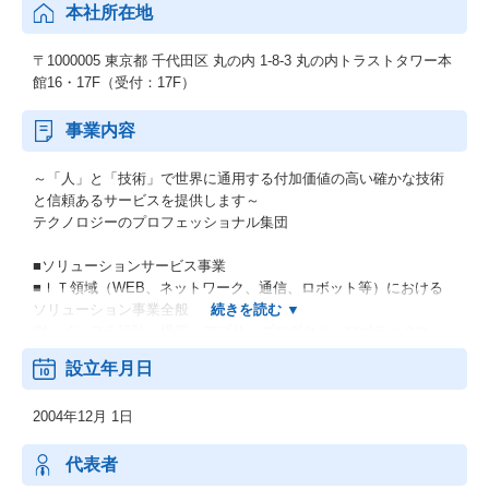
本社所在地
〒1000005 東京都 千代田区 丸の内 1-8-3 丸の内トラストタワー本
館16・17F（受付：17F）
事業内容
～「人」と「技術」で世界に通用する付加価値の高い確かな技術
と信頼あるサービスを提供します～
テクノロジーのプロフェッショナル集団
■ソリューションサービス事業
■ＩＴ領域（WEB、ネットワーク、通信、ロボット等）における
ソリューション事業全般
例）インフラ設計～構築、アプリ、プロダクト、ロボティクス
等
設立年月日
■R&D事業部
2004年12月 1日
機械・電子・電気・ソフトウェアの技術者特定派遣
例）次世代自動車・デジタル家電・ロボティクス・医療機器の研
究開発、生産、技術開発
代表者