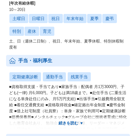
[年次有給休暇]
10～20日
土曜日
日曜日
祝日
年末年始
夏季
慶弔
特別
産休
育児
土、日（週休二日制）、祝日、年末年始、夏季休暇、特別休暇制
度有
手当・福利厚生
定期健康診断
通勤手当
残業手当
■資格取得支援・手当てあり■家族手当：配偶者 月1万3000円、子
ども(一律) 月6,000円。子どもは満18歳まで。■赴任手当 (二重生活
になる単身赴任にのみ、月5万円支給) ■出張手当■引越費用全額支
給 ■着任交通費支給 ■資格取得祝金■確定拠出年金制度 ■慶弔金制
度 ■借上社宅制度（社員寮）：単身・家族で利用可■定期健康診断
■提携保養所■メンタルチェック■グループ会社に技術者育成に特化
した教育会社あり、 勉強会支援、実技研修、リーダー・マネジメ
ント研修■キャリアデザイン支援 ■労働組合有 ■人事考課制度＝グ
レード制度・アカデミー制度