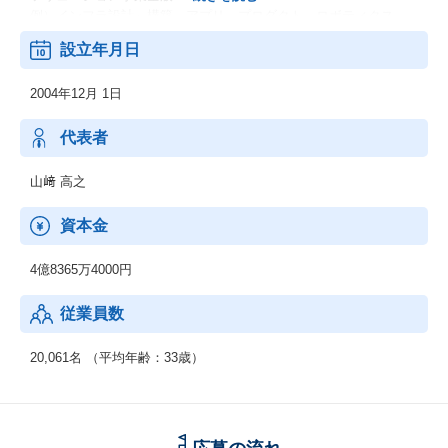
例）インフラ設計～構築、アプリ、プロダクト、ロボティクス
等
設立年月日
■R&D事業部
2004年12月 1日
機械・電子・電気・ソフトウェアの技術者特定派遣
例）次世代自動車・デジタル家電・ロボティクス・医療機器の研
究開発、生産、技術開発
代表者
山﨑 高之
資本金
4億8365万4000円
従業員数
20,061名 （平均年齢：33歳）