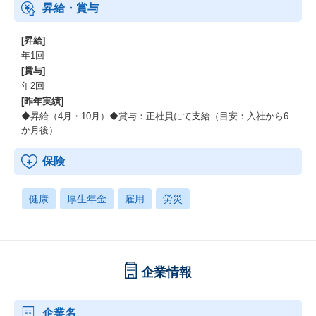
昇給・賞与
[昇給]
年1回
[賞与]
年2回
[昨年実績]
◆昇給（4月・10月）◆賞与：正社員にて支給（目安：入社から6
か月後）
保険
健康
厚生年金
雇用
労災
企業情報
企業名