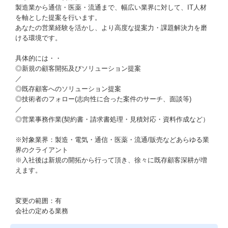
製造業から通信・医薬・流通まで、幅広い業界に対して、IT人材
を軸とした提案を行います。
あなたの営業経験を活かし、より高度な提案力・課題解決力を磨
ける環境です。
具体的には・・
◎新規の顧客開拓及びソリューション提案
／
◎既存顧客へのソリューション提案
◎技術者のフォロー(志向性に合った案件のサーチ、面談等)
／
◎営業事務作業(契約書・請求書処理・⾒積対応・資料作成など）
※対象業界：製造・電気・通信・医薬・流通/販売などあらゆる業
界のクライアント
※入社後は新規の開拓から行って頂き、徐々に既存顧客深耕が増
えます。
変更の範囲：有
会社の定める業務