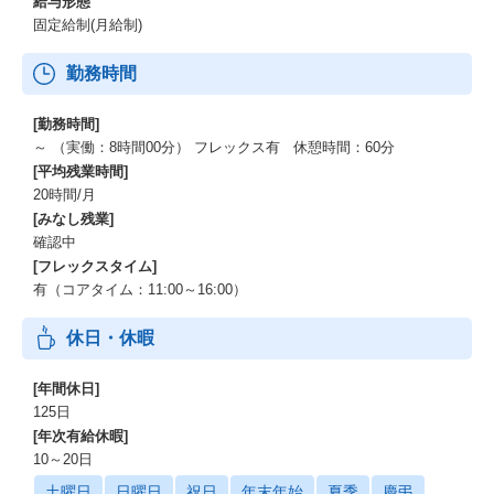
給与形態
固定給制(月給制)
勤務時間
[勤務時間]
～ （実働：8時間00分） フレックス有 休憩時間：60分
[平均残業時間]
20時間/月
[みなし残業]
確認中
[フレックスタイム]
有（コアタイム：11:00～16:00）
休日・休暇
[年間休日]
125日
[年次有給休暇]
10～20日
土曜日
日曜日
祝日
年末年始
夏季
慶弔