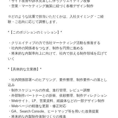
・サイト改善や訴求見直しに伴うクリエイティブ改修
・営業・マーケティング施策に紐づく各種デザイン制作
※どのような比重で担当いただくかは、入社タイミング・ご経
験・ご志向に応じて調整します。
*【このポジションのミッション】*
・クリエイティブの力で当社マーケティング活動を推進する
・社内外の関係者をつなぎ、制作を円滑に進める
・将来的な内製率向上に向けて、社内で担える制作領域を広げて
いく
*【具体的な主業務】*
・社内関係部署へのヒアリング、要件整理、制作要件への落とし
込み
・制作スケジュールの作成、進行管理、レビュー調整
・外部制作パートナーとの折衝、依頼整理、制作ディレクション
・Webサイト、LP、営業資料、紙媒体などの一部デザイン制作
・Webページの軽微な更新・修正対応
・GA、Search Console、ヒートマップ等を用いた改善提案
・将来的な内製制作体制づくりの推進