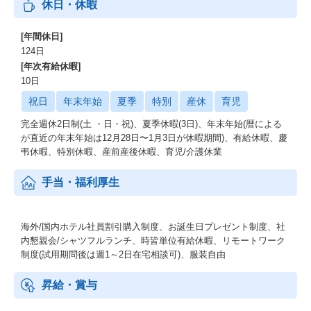
休日・休暇
[年間休日]
124日
[年次有給休暇]
10日
祝日
年末年始
夏季
特別
産休
育児
完全週休2日制(土 ・日・祝)、夏季休暇(3日)、年末年始(暦による
が直近の年末年始は12月28日〜1月3日が休暇期間)、有給休暇、慶
弔休暇、特別休暇、産前産後休暇、育児/介護休業
手当・福利厚生
海外/国内ホテル社員割引購入制度、お誕生日プレゼント制度、社
内懇親会/シャツフルランチ、時皆単位有給休暇、リモートワーク
制度(試用期問後は週1～2日在宅相談可)、服装自由
昇給・賞与