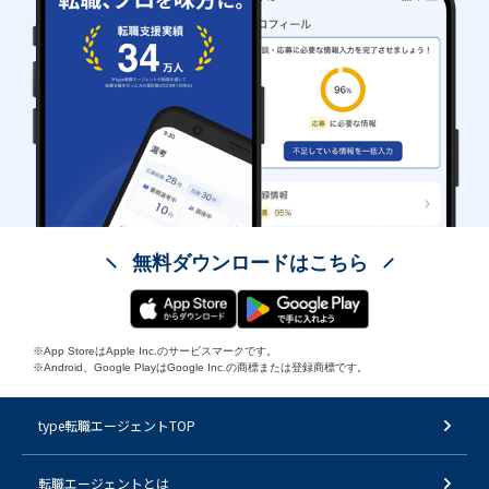
無料ダウンロードはこちら
※App StoreはApple Inc.のサービスマークです。
※Android、Google PlayはGoogle Inc.の商標または登録商標です。
type転職エージェントTOP
転職エージェントとは