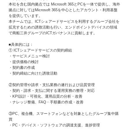
本社を含む国内拠点では Microsoft 365とPCを一体で提供し、海外
拠点に対してはMicrosoft 365を中心としたアカウント・利用基盤
を提供しています。
本チームでは、ICTシェアードサービスを利用するグループ会社を
拡充するための誘致活動も行い、エンドポイントデバイスの領域
で商船三井グループのICTガバナンスに貢献します。
■具体的には：
① ICTシェアードサービスの契約締結
・サービスメニュー検討
・提供価格の検討
・契約書の作成
・契約締結に向けた誘致活動
②契約管理や請求・支払業務の遂行および品質管理
・契約・請求・支払に関する運用実務の整理・対応
・KPI設計・可視化、運用品質の分析・改善
・ナレッジ整備、FAQ・手順書の作成・改善
③PC、複合機、スマートフォンなどを対象としたグループ集中購
買
・PC・デバイス・ソフトウェアの調達支援、進捗管理