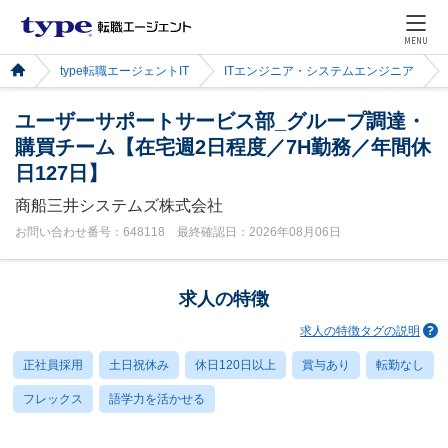
MENU
type転職エージェントIT
ITエンジニア・システムエンジニア
ユーザーサポートサービス部_グループ調達・
購買チーム【在宅週2日程度／7H勤務／年間休
日127日】
商船三井システムズ株式会社
お問い合わせ番号：648118 最終確認日：2026年08月06日
求人の特徴
求人の特徴タグの説明
正社員採用
土日祝休み
休日120日以上
賞与あり
転勤なし
フレックス
語学力を活かせる