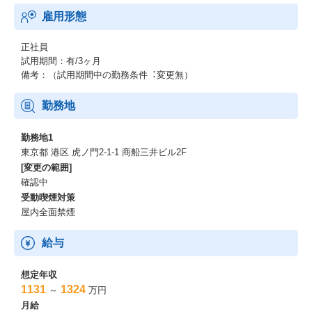
雇用形態
正社員
試用期間：有/3ヶ月
備考：（試⽤期間中の勤務条件︓変更無）
勤務地
勤務地1
東京都 港区 ⻁ノ⾨2-1-1 商船三井ビル2F
[変更の範囲]
確認中
受動喫煙対策
屋内全面禁煙
給与
想定年収
1131
1324
～
万円
月給