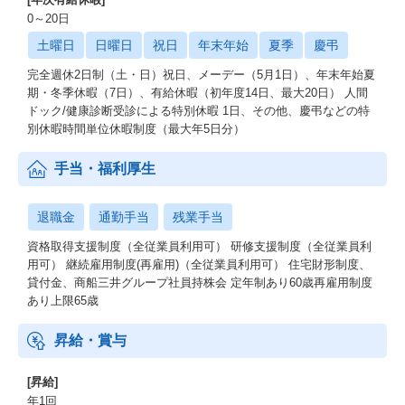
0～20日
土曜日
日曜日
祝日
年末年始
夏季
慶弔
完全週休2日制（土・日）祝日、メーデー（5月1日）、年末年始夏
期・冬季休暇（7日）、有給休暇（初年度14日、最大20日） 人間
ドック/健康診断受診による特別休暇 1日、その他、慶弔などの特
別休暇時間単位休暇制度（最大年5日分）
手当・福利厚生
退職金
通勤手当
残業手当
資格取得⽀援制度（全従業員利⽤可） 研修⽀援制度（全従業員利
⽤可） 継続雇⽤制度(再雇⽤)（全従業員利⽤可） 住宅財形制度、
貸付⾦、商船三井グループ社員持株会 定年制あり60歳再雇⽤制度
あり上限65歳
昇給・賞与
[昇給]
年1回