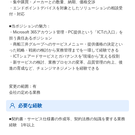
・集中購買・メーカーとの数量、納期、価格交渉
・エンドポイントデバイスを対象としたソリューションの相談受
付・対応
■当ポジションの魅力：
・Microsoft 365アカウント管理・PC提供という「ICTの入口」を
担う責任あるポジション
・商船三井グループへのサービスメニュー・提供価格の決定とい
った戦略・戦術の検討から実務管理までを一環して経験できる
・ICTシェアードサービスとガバナンスを“現場から”支える役割
・新サービスの検討、業務プロセスの変革、品質管理の向上、後
進の育成など、チェンジマネジメントを経験できる
変更の範囲：有
会社の定める業務
必要な経験
■契約書・サービス仕様書の作成等、契約法務の知識を要する業務
経験 1年以上