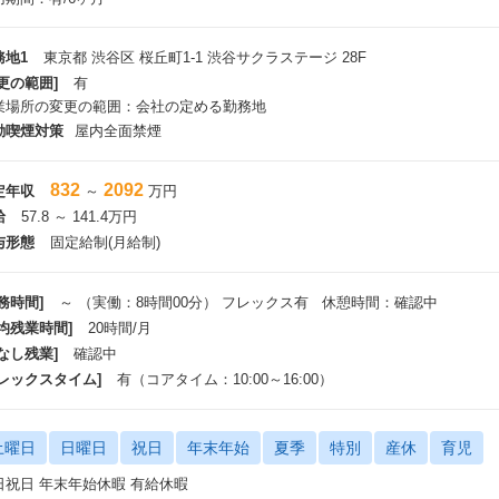
務地1
東京都 渋谷区 桜丘町1-1 渋谷サクラステージ 28F
更の範囲]
有
業場所の変更の範囲：会社の定める勤務地
動喫煙対策
屋内全面禁煙
832
2092
定年収
～
万円
給
57.8 ～ 141.4万円
与形態
固定給制(月給制)
務時間]
～ （実働：8時間00分） フレックス有 休憩時間：確認中
平均残業時間]
20時間/月
なし残業]
確認中
フレックスタイム]
有（コアタイム：10:00～16:00）
土曜日
日曜日
祝日
年末年始
夏季
特別
産休
育児
日祝日 年末年始休暇 有給休暇