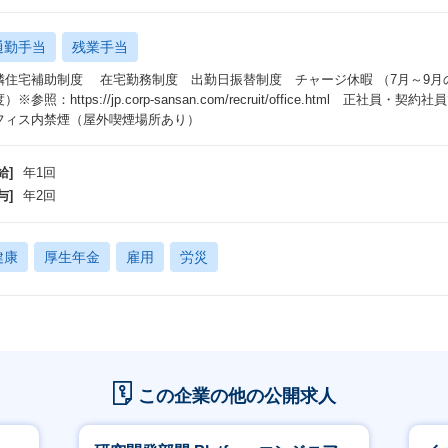
通勤手当
残業手当
隣住宅補助制度 在宅勤務制度 出勤日振替制度 チャージ休暇 （7月～9月
）※参照：https://jp.corp-sansan.com/recruit/office.html
フィス内禁煙（屋外喫煙場所あり）
給]
年1回
与]
年2回
健康
厚生年金
雇用
労災
この企業の他の公開求人