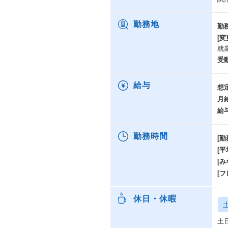
勤務地
勤
[変
就
受
給与
想
月
給
勤務時間
[勤
[
[み
[
休日・休暇
土