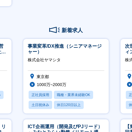
新着求人
営
事業変革/DX推進（シニアマネージ
次
社員
ャー）
ィ
株式会社ヤマシタ
株
東京都
1000万~2000万
め
正社員採用
職種・業界未経験OK
土日祝休み
休日120日以上
休
産休・育休あり
】リ
ICT企画運用（開発及びPJリード）
【