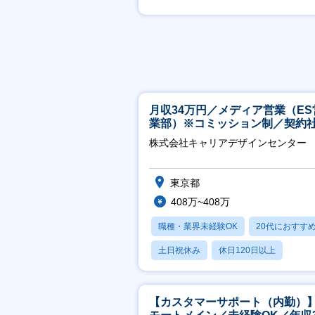
賞与あり
月収34万円／メディア営業（ES
業部）※コミッション制／契約
※4年目以降無期化
株式会社キャリアデザインセンター
東京都
408万~408万
職種・業界未経験OK
20代におすす
土日祝休み
休日120日以上
産休・育休あり
【カスタマーサポート（内勤）