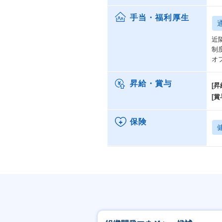
手当・福利厚生
近
制度
オ
昇給・賞与
[昇
[賞
保険