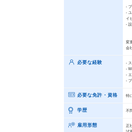
-
-
イ
-
変
会
必要な経験
-
- 
-
-
必要な免許・資格
特
学歴
不
雇用形態
正
試