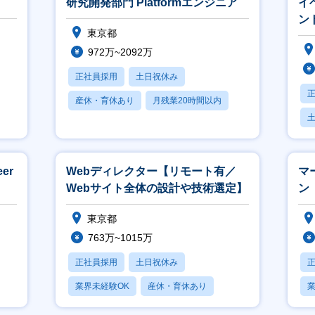
研究開発部門 Platformエンジニア
イ
ン
東京都
972万~2092万
正社員採用
土日祝休み
産休・育休あり
月残業20時間以内
賞与あり
er
Webディレクター【リモート有／
マ
Webサイト全体の設計や技術選定】
ン［
東京都
763万~1015万
正社員採用
土日祝休み
業界未経験OK
産休・育休あり
業
月残業20時間以内