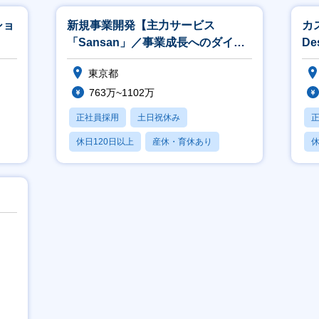
ショ
新規事業開発【主力サービス
カス
「Sansan」／事業成長へのダイレ
De
クトな貢献】
東京都
763万~1102万
正社員採用
土日祝休み
休日120日以上
産休・育休あり
休
賞与あり
月