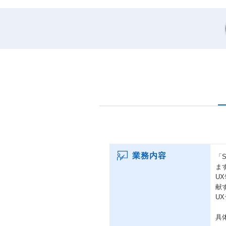
業務内容
「S
ま
U
献
U
具