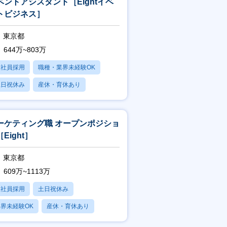
ベントアシスタント［Eightイベ
トビジネス］
東京都
644万~803万
正社員採用
職種・業界未経験OK
土日祝休み
産休・育休あり
賞与あり
ーケティング職 オープンポジショ
Eight］
東京都
609万~1113万
正社員採用
土日祝休み
界未経験OK
産休・育休あり
賞与あり