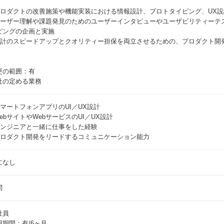
 プロダクトの改善施策や機能実装における情報設計、プロトタイピング、UX
 ユーザー理解や課題発見のためのユーザーインタビューやユーザビリティーテ
ピングの企画と実施
 設計のスピードアップとクオリティー担保を両立させるための、プロダクト開
更の範囲：有
社の定める業務
 スマートフォンアプリのUI／UX設計
WebサイトやWebサービスのUI／UX設計
 エンジニアと一緒に仕事をした経験
 プロダクト開発をリードするコミュニケーション能力
になし
問
社員
用期間：有/6ヶ月