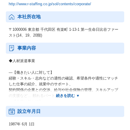
http://www.r-staffing.co.jp/sol/contents/corporate/
本社所在地
〒1000006 東京都 千代田区 有楽町 1-13-1 第一生命日比谷ファー
スト(14、19、20階)
事業内容
◆人材派遣事業
―【働きたい人に対して】
経験・スキル・志向などの適性の確認、希望条件や適性にマッチ
した仕事の紹介、就業中のサポート、
契約関係の企業との交渉、給与や社会保険の管理、スキルアップ
の支援など… 頼れるパートナーとして。
―【企業に対して】
人材戦略や人材活用についてのアドバイス、採用、就業中のマネ
設立年月日
ジメント、コンプライアンスの相談相手、
給与・社会保険の管理など… 人事の仕事のパートナーとして。
1987年 6月 1日