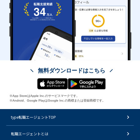
無料ダウンロードはこちら
※App StoreはApple Inc.のサービスマークです。
※Android、Google PlayはGoogle Inc.の商標または登録商標です。
type転職エージェントTOP
転職エージェントとは