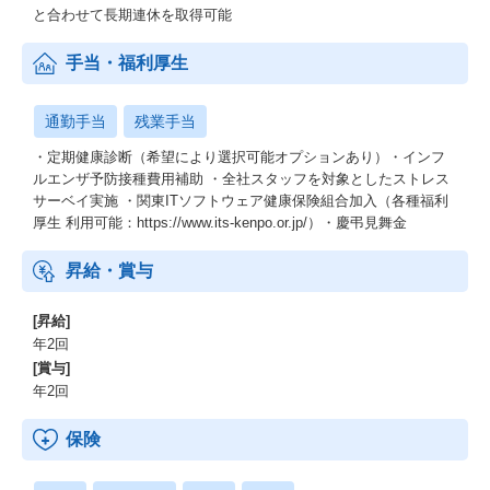
と合わせて長期連休を取得可能
手当・福利厚生
通勤手当
残業手当
・定期健康診断（希望により選択可能オプションあり）・インフ
ルエンザ予防接種費用補助 ・全社スタッフを対象としたストレス
サーベイ実施 ・関東ITソフトウェア健康保険組合加入（各種福利
厚生 利用可能：https://www.its-kenpo.or.jp/）・慶弔見舞金
昇給・賞与
[昇給]
年2回
[賞与]
年2回
保険