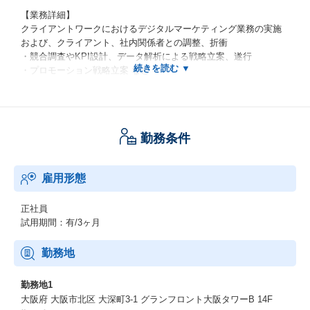
【業務詳細】
クライアントワークにおけるデジタルマーケティング業務の実施
および、クライアント、社内関係者との調整、折衝
・競合調査やKPI設計、データ解析による戦略立案、遂行
・プロモーション戦略立案 など
【業務環境】
・拠点間のチームコミュニケーションにはチャットツール（Slac
k）やWeb会議システム（Google Meet）を利用
勤務条件
・PCはMac Book Pro、業務用携帯は必要に応じてiPhoneを貸与
・1人1台、モニター貸与
雇用形態
【組織・チームカルチャー】
・部門内にはディレクター、デザイナー、HCDコンサルタント、
プランナー、マーケターが在籍しておりプロジェクトの内容に応
正社員
じて開発部門と連携してチームを構成します
試用期間：有/3ヶ月
・毎週デザインや技術の情報を日々共有するデザインレビューが
あり、研鑽できる環境です
勤務地
・半期毎のキックオフでは、毎回異なるテーマでセンター内のコ
ミュニケーションを強化しています
勤務地1
大阪府 大阪市北区 大深町3-1 グランフロント大阪タワーB 14F
【このポジションで経験できること】