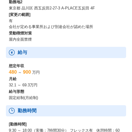
勤務地2
多岐にわたる業界のサービスに関わることができ、リリースまで
東京都 品川区 西五反田2-27-3 A-PLACE五反田 4F
見届けることができます。
[変更の範囲]
また、さまざまな職種のメンバーと業務を行う機会が多く、知識
有
や経験の幅が広がります。
会社が定める事業所および別途会社が認めた場所
受動喫煙対策
屋内全面禁煙
給与
想定年収
480
900
～
万円
月給
32.1 ～ 69.3万円
給与形態
固定給制(月給制)
勤務時間
[勤務時間]
9:30 ～ 18:00（実働：7時間30分） フレックス有 休憩時間：60