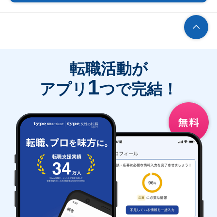
転職活動が
1
アプリ
つで完結！