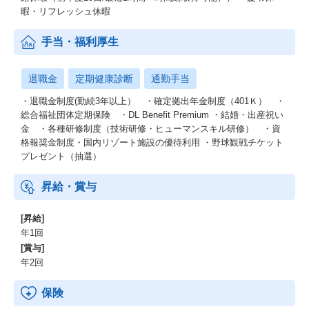
暇・リフレッシュ休暇
手当・福利厚生
退職金
定期健康診断
通勤手当
・退職金制度(勤続3年以上） ・確定拠出年金制度（401Ｋ） ・
総合福祉団体定期保険 ・DL Benefit Premium ・結婚・出産祝い
金 ・各種研修制度（技術研修・ヒューマンスキル研修） ・資
格報奨金制度・国内リゾート施設の優待利用 ・野球観戦チケット
プレゼント（抽選）
昇給・賞与
[昇給]
年1回
[賞与]
年2回
保険