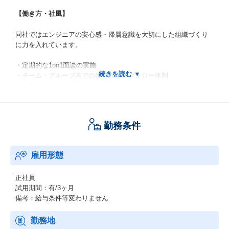
【働き方・社風】
同社ではエンジニアの安心感・帰属意識を大切にした組織づくり
に力を入れています。
・定期的な1on1面談の実施
・チーム・グループ内での役割設定・フォロー体制
・部署・拠点を越えたコミュニケーション機会の創出
・また、SES形態であっても待機期間中の減給はありません。
案件と案件の間も安心して次のステップに向けた準備ができるよ
う、エンジニアの生活基盤を守っています。
勤務条件
新規立ち上げ部署ではありますが、ワークライフバランスにも十
分配慮しており、
雇用形態
残業時間・稼働状況を管理しながら、特定の社員に業務が偏らな
いよう調整しています。
正社員
さらに、請負部署も保有しているため、将来的には請負案件とし
試用期間：有/3ヶ月
てプロジェクトに関わる可能性もございます。
備考：給与条件等変わりません
【研修/キャリア】
勤務地