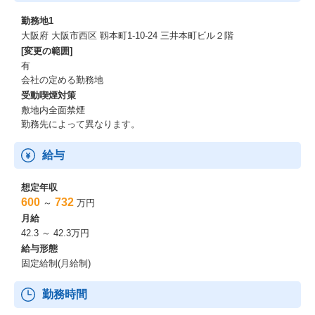
◎研修制度
勤務地1
大阪府 大阪市西区 靱本町1-10-24 三井本町ビル２階
エンジニア１人１人のスキルアップに力を入れてます。
[変更の範囲]
部内独自で選択式の研修制度を導入し、自分でスキルを身につけ
有
たい技術項目があれば、上長承認後、研修の受講が可能となって
会社の定める勤務地
おります。
受動喫煙対策
また、資格報奨金制度もあり、推奨資格を受験・合格していただ
敷地内全面禁煙
くとお祝い金も支給しています。
勤務先によって異なります。
◎キャリア
給与
キャリアを積んでいただくと、マネージャー職としてマネジメン
トに注力するキャリアとエキスパート職として技術をきわめてい
想定年収
ただくキャリアに分かれます。
600
732
～
万円
定期的に上長と面談をする機会を設けておりますので、その際に
月給
どちらの道に進むか・今後どのようなキャリアを積みたいかなど
42.3 ～ 42.3万円
をお話しいただいております。
給与形態
固定給制(月給制)
勤務時間