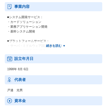
事業内容
■システム開発サービス：
・カードソリューション
・業務アプリケーション開発
・基幹システム開発
■プラットフォームサービス：
・サーバ・ミドルウェア設計構築
・サーバ仮想環境 設計構築
・ストレージ設計構築
設立年月日
・ネットワーク設計構築
など
1998年 8月 6日
■ファシリティーサービス：
・電気設備 設計施工
代表者
・ネットワーク設備 設計施工
・セキュリティ設備 設計施工
戸邊 光男
など
資本金
■保守サービス：