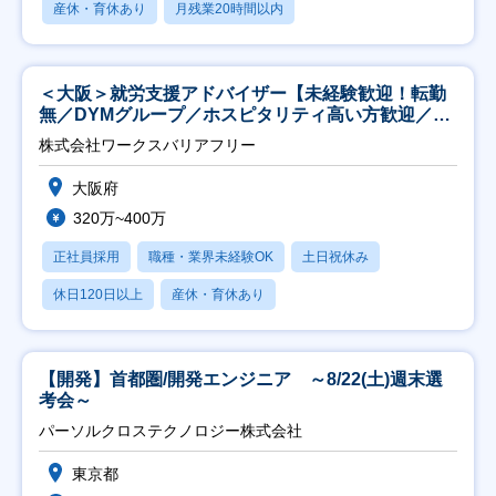
産休・育休あり
月残業20時間以内
＜大阪＞就労支援アドバイザー【未経験歓迎！転勤
無／DYMグループ／ホスピタリティ高い方歓迎／土
日祝】
株式会社ワークスバリアフリー
大阪府
320万~400万
正社員採用
職種・業界未経験OK
土日祝休み
休日120日以上
産休・育休あり
【開発】首都圏/開発エンジニア ～8/22(土)週末選
考会～
パーソルクロステクノロジー株式会社
東京都