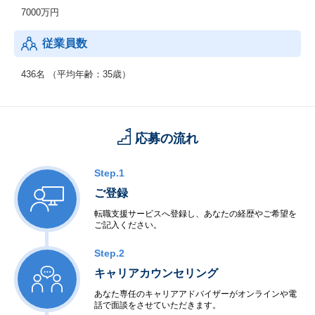
・電話設備 保守
7000万円
・ネットワーク設備 保守
・サーバ・クライアントPC・ネットワーク機器 保守
従業員数
■アウトソーシングサービス：
・BPO
436名 （平均年齢：35歳）
・システム運用
■人材サービス（一般労働者派遣事業／許可番号：派13-30128
9）：
応募の流れ
・ITエンジニア派遣
・ITエンジニア紹介予定派遣
など
Step.1
ご登録
転職支援サービスへ登録し、あなたの経歴やご希望を
ご記入ください。
Step.2
キャリアカウンセリング
あなた専任のキャリアアドバイザーがオンラインや電
話で面談をさせていただきます。