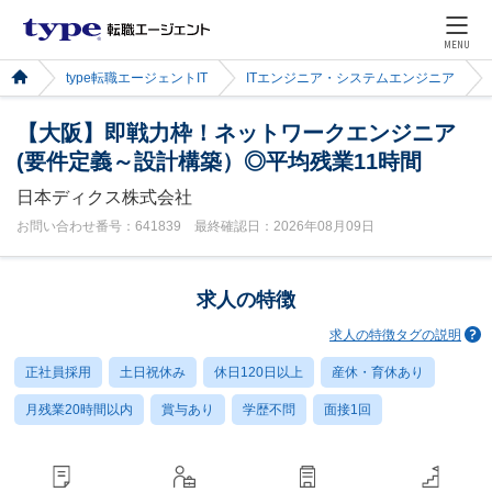
MENU
type転職エージェントIT
ITエンジニア・システムエンジニア
【大阪】即戦力枠！ネットワークエンジニア
(要件定義～設計構築）◎平均残業11時間
日本ディクス株式会社
お問い合わせ番号：641839 最終確認日：2026年08月09日
求人の特徴
求人の特徴タグの説明
正社員採用
土日祝休み
休日120日以上
産休・育休あり
月残業20時間以内
賞与あり
学歴不問
面接1回