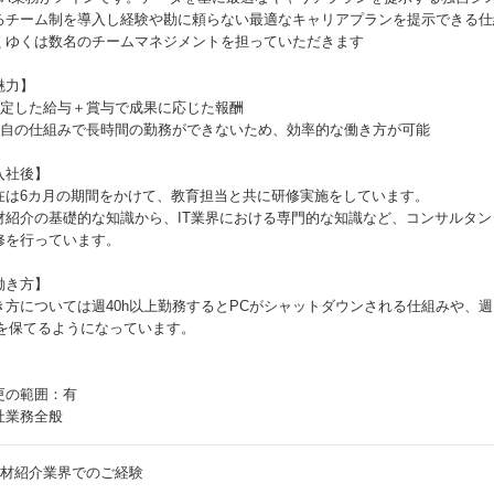
るチーム制を導入し経験や勘に頼らない最適なキャリアプランを提示できる仕
くゆくは数名のチームマネジメントを担っていただきます
魅力】
安定した給与＋賞与で成果に応じた報酬
独自の仕組みで長時間の勤務ができないため、効率的な働き方が可能
入社後】
在は6カ月の期間をかけて、教育担当と共に研修実施をしています。
材紹介の基礎的な知識から、IT業界における専門的な知識など、コンサルタ
修を行っています。
働き方】
き方については週40h以上勤務するとPCがシャットダウンされる仕組みや、週
Bを保てるようになっています。
更の範囲：有
社業務全般
人材紹介業界でのご経験