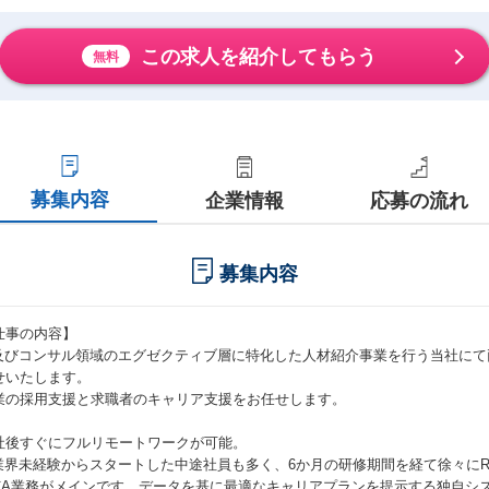
この求人を紹介してもらう
無料
募集内容
企業情報
応募の流れ
募集内容
仕事の内容】
T及びコンサル領域のエグゼクティブ層に特化した人材紹介事業を行う当社に
せいたします。
業の採用支援と求職者のキャリア支援をお任せします。
社後すぐにフルリモートワークが可能。
T業界未経験からスタートした中途社員も多く、6か月の研修期間を経て徐々に
CA業務がメインです。データを基に最適なキャリアプランを提示する独自シ