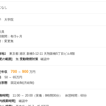
になし
学 大学院
社員
用期間：有/3ヶ月
考：変更無
務地1
東京都 港区 新橋5-12-11 天翔新橋5丁目ビル8階
更の範囲]
無
受動喫煙対策
確認中
700
900
定年収
～
万円
給
50 ～ 65万円
与形態
固定給制(月給制)
務時間]
11:00 ～ 20:00（実働：8時間00分） 休憩時間：60分
平均残業時間]
確認中