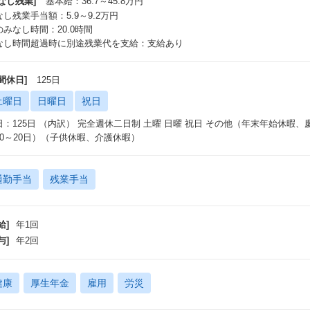
なし残業]
基本給：36.7～45.8万円
なし残業手当額：5.9～9.2万円
のみなし時間：20.0時間
なし時間超過時に別途残業代を支給：支給あり
間休日]
125日
土曜日
日曜日
祝日
日：125日 （内訳） 完全週休二日制 土曜 日曜 祝日 その他（年末年始休暇
10～20日）（子供休暇、介護休暇）
通勤手当
残業手当
給]
年1回
与]
年2回
健康
厚生年金
雇用
労災