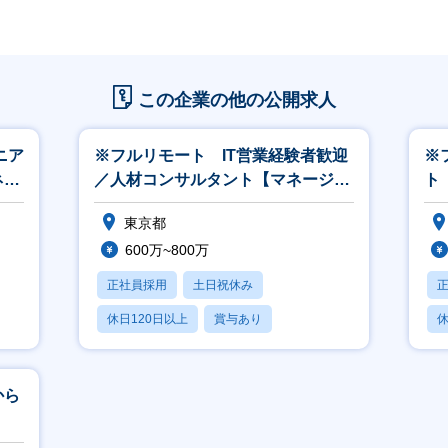
この企業の他の公開求人
ニア
※フルリモート IT営業経験者歓迎
※
ネー
／人材コンサルタント【マネージャ
ト
ー候補／両面型／残業少】
東京都
600万~800万
正社員採用
土日祝休み
休日120日以上
賞与あり
休
から