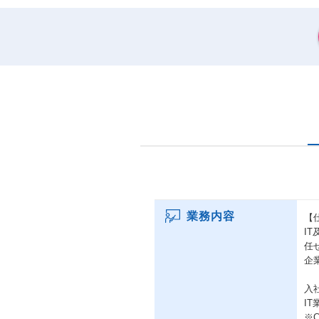
業務内容
【
I
任
企
入
I
※