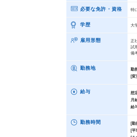
必要な免許・資格
特
学歴
大
雇用形態
正
試
備
勤務地
勤
[変
給与
想
月
給
勤務時間
[勤
[