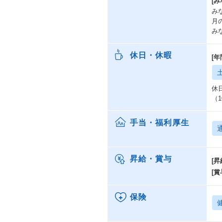
[み
み
月
み
休日・休暇
[年
休
（
手当・福利厚生
昇給・賞与
[昇
[賞
保険