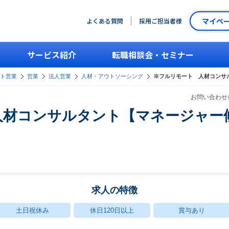
マイペ
よくある質問
採用ご担当者様
サービス紹介
転職相談会・セミナー
ント営業
営業
法人営業
人材・アウトソーシング
※フルリモート 人材コンサ
お問い合わせ番
人材コンサルタント【マネージャー
求人の特徴
土日祝休み
休日120日以上
賞与あり