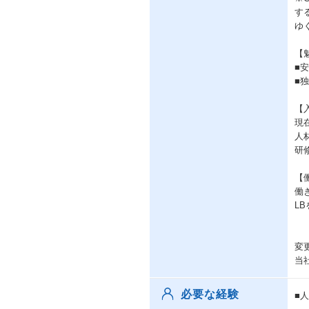
す
ゆ
【
■
■
【
現
人
研
【
働
L
変
当
必要な経験
■