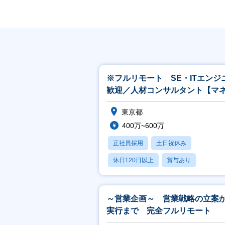
※フルリモート SE・ITエンジ
歓迎／人材コンサルタント【マ
ジャー候補／両面型／残業少】
東京都
400万~600万
正社員採用
土日祝休み
休日120日以上
賞与あり
～営業企画～ 営業戦略の立案
実行まで 完全フルリモート