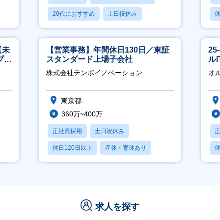
20代におすすめ
土日祝休み
休
休日120日以上
【未
【営業事務】年間休日130日／東証
2
プ／
スタンダード上場子会社
ル
日
株式会社テンポイノベーション
オ
東京都
360万~400万
正社員採用
土日祝休み
休日120日以上
産休・育休あり
休
賞与あり
月
求人を探す