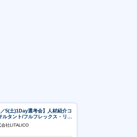
9／5(土)1Day選考会】人材紹介コ
サルタント/フルフレックス・リモ
ト/育休最長6年取得可
会社LITALICO