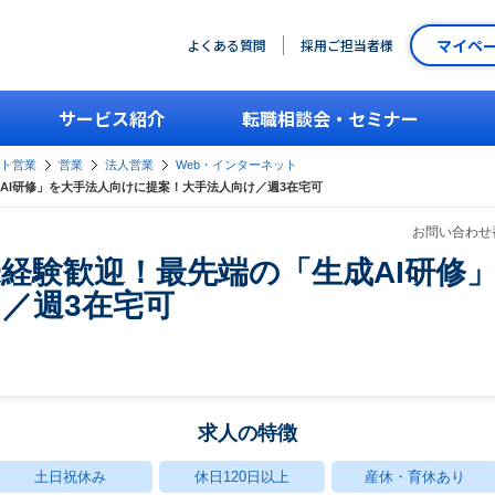
マイペ
よくある質問
採用ご担当者様
サービス紹介
転職相談会・セミナー
ント営業
営業
法人営業
Web・インターネット
AI研修」を大手法人向けに提案！大手法人向け／週3在宅可
お問い合わせ番
経験歓迎！最先端の「生成AI研修
／週3在宅可
求人の特徴
土日祝休み
休日120日以上
産休・育休あり