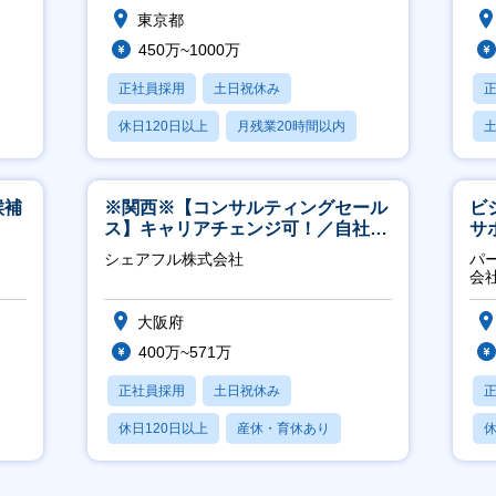
東京都
450万~1000万
正社員採用
土日祝休み
休日120日以上
月残業20時間以内
賞与あり
候補
※関西※【コンサルティングセール
ビ
ス】キャリアチェンジ可！／自社サ
サ
ービス『シェアフル』の営業
力
シェアフル株式会社
パ
推
会
大阪府
400万~571万
正社員採用
土日祝休み
休日120日以上
産休・育休あり
休
賞与あり