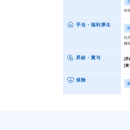
年
手当・福利厚生
社
種
昇給・賞与
[昇
[賞
保険