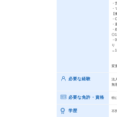
・
・
【
・
・
・
◎
・
り
→
変
必要な経験
法
無
必要な免許・資格
特
学歴
不