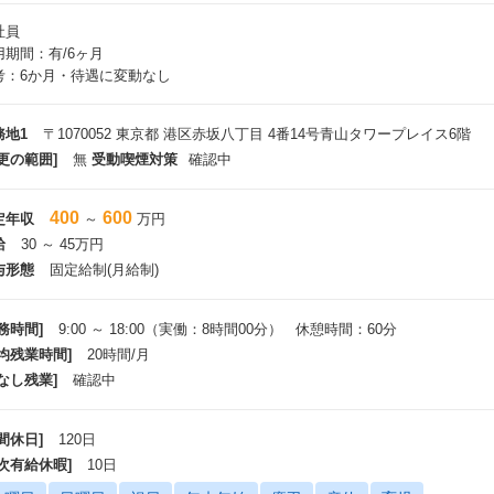
社員
用期間：有/6ヶ月
考：6か月・待遇に変動なし
務地1
〒1070052 東京都 港区赤坂八丁目 4番14号青山タワープレイス6階
更の範囲]
無
受動喫煙対策
確認中
400
600
定年収
～
万円
給
30 ～ 45万円
与形態
固定給制(月給制)
務時間]
9:00 ～ 18:00（実働：8時間00分） 休憩時間：60分
平均残業時間]
20時間/月
なし残業]
確認中
間休日]
120日
年次有給休暇]
10日