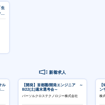
「生
けソ
可
新着求人
サル
【開発】首都圏/開発エンジニア ～
【
h
8/22(土)週末選考会～
ン
ー
パーソルクロステクノロジー株式会社
株式