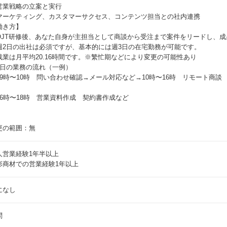
営業戦略の立案と実行
マーケティング、カスタマーサクセス、コンテンツ担当との社内連携
働き方】
OJT研修後、あなた自身が主担当として商談から受注まで案件をリードし、
週2日の出社は必須ですが、基本的には週3日の在宅勤務が可能です。
残業は月平均20.16時間です。※繁忙期などにより変更の可能性あり
1日の業務の流れ（一例）
09時〜10時 問い合わせ確認→メール対応など→10時〜16時 リモート商談
16時〜18時 営業資料作成 契約書作成など
更の範囲：無
人営業経験1年半以上
形商材での営業経験1年以上
になし
問