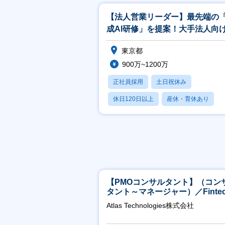
【法人営業リーダー】最先端の
成AI研修」を提案！大手法人向
リューション営業／週3リモート
東京都
900万~1200万
正社員採用
土日祝休み
休日120日以上
産休・育休あり
月残業20時間以内
【PMOコンサルタント】（コン
タント～マネージャー）／Fintec
領域／設立5年弱で上場
Atlas Technologies株式会社