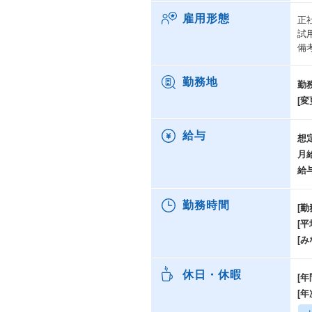
雇用形態
正
試
備
勤務地
勤
[変
給与
想
月
給
勤務時間
[勤
[
[み
休日・休暇
[年
[