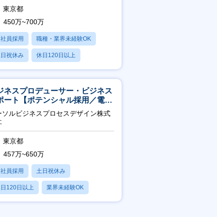
東京都
450万~700万
正社員採用
職種・業界未経験OK
土日祝休み
休日120日以上
産休・育休あり
ジネスプロデューサー・ビジネス
ポート【ポテンシャル採用／電
・ガス等の民間向けプロジェクト
ーソルビジネスプロセスデザイン株式
進】
社
東京都
457万~650万
正社員採用
土日祝休み
日120日以上
業界未経験OK
産休・育休あり