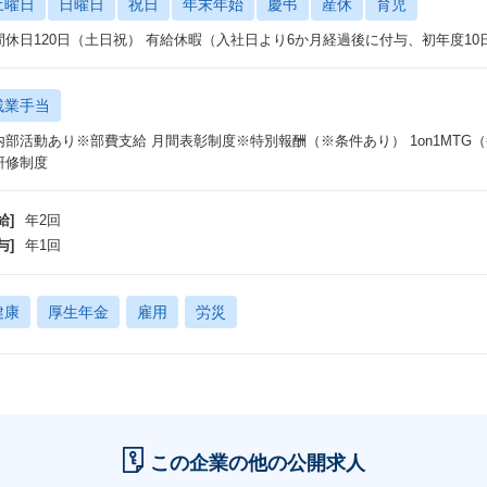
土曜日
日曜日
祝日
年末年始
慶弔
産休
育児
間休日120日（土日祝） 有給休暇（入社日より6か月経過後に付与、初年度10
残業手当
内部活動あり※部費支給 月間表彰制度※特別報酬（※条件あり） 1on1MTG（
研修制度
給]
年2回
与]
年1回
健康
厚生年金
雇用
労災
この企業の他の公開求人