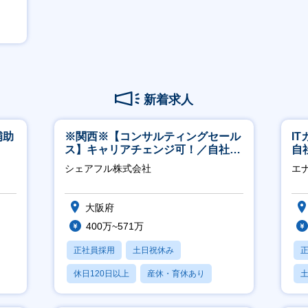
新着求人
補助
※関西※【コンサルティングセール
I
）
ス】キャリアチェンジ可！／自社サ
自
ービス『シェアフル』の営業
に
シェアフル株式会社
エ
大阪府
400万~571万
正社員採用
土日祝休み
休日120日以上
産休・育休あり
賞与あり