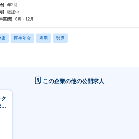
給]
年2回
与]
確認中
年実績]
6月・12月
健康
厚生年金
雇用
労災
この企業の他の公開求人
ック
療薬