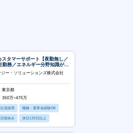
Tカスタマーサポート【夜勤無し／
社勤務／エネルギー分野知識が身
つきます】
ナジー・ソリューションズ株式会社
東京都
350万~475万
正社員採用
職種・業界未経験OK
土日祝休み
休日120日以上
産休・育休あり