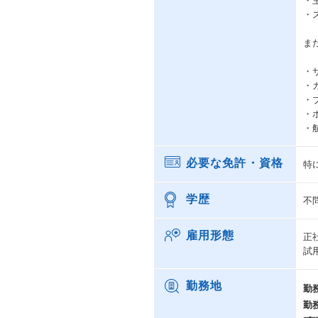
・
・
ま
・
・
・
・
・
必要な免許・資格
特
学歴
不
雇用形態
正
試
勤務地
勤
勤