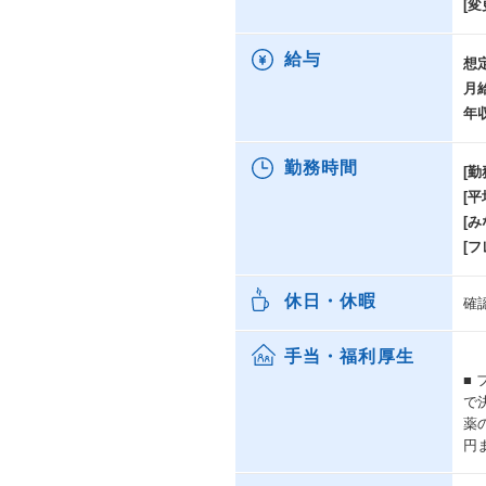
[変
給与
想
月
年
勤務時間
[勤
[
[み
[
休日・休暇
確
手当・福利厚生
■
で
薬
円