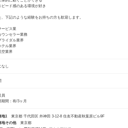
主体的に動くことができる
スピード感のある環境が好き
た、下記のような経験をお持ちの方も歓迎します。
サービス業
カウンセラー業務
ブライダル業界
ホテル業界
航空業界
になし
問
社員
用期間：有/3ヶ月
務地1
東京都 千代田区 外神田 3-12-8 住友不動産秋葉原ビル9F
務地その他
東京都