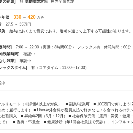
更の範囲]
無
受動喫煙対策
屋内全面禁煙
330
420
定年収
～
万円
給
27.5 ～ 35万円
収例
給与はあくまで目安であり、選考を通じて上下する可能性があります。
務時間]
7:00 ～ 22:00（実働：8時間00分） フレックス有 休憩時間：60分
平均残業時間]
確認中
なし残業]
確認中
フレックスタイム]
有（コアタイム：11:00～17:00）
認中
 フルリモート（※評価A以上が対象） ■ 副業/複業可 ■ 100万円で何しよう
決めて履行します） ■ Uberや外食料が役員支払で好きなモノを食べれるのラ
の社割購入 ■ 昇給年2回（6月・12月） ■ 社会保険完備（雇用・労災・健康
まで） ■ 香典・弔意金 ■ 健康診断（年1回会社負担で受診）、インフルエ