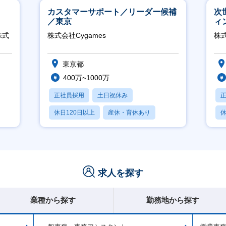
カスタマーサポート／リーダー候補
次
／東京
ィ
株式
株式会社Cygames
株
東京都
400万~1000万
正社員採用
土日祝休み
休日120日以上
産休・育休あり
休
月残業20時間以内
求人を探す
業種から探す
勤務地から探す