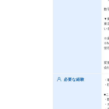
数
▼
東
い
※
※
管
変
会
必要な経験
・
・
■
・
・