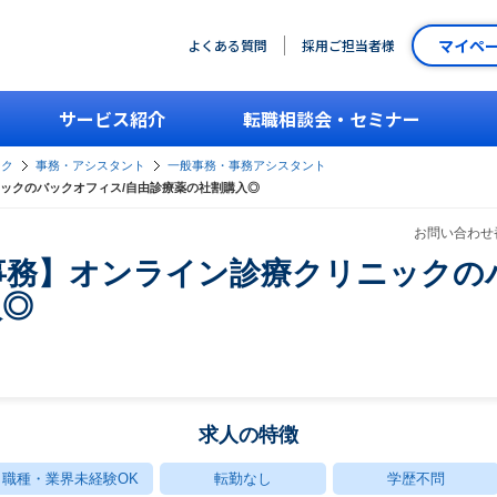
マイペ
よくある質問
採用ご担当者様
サービス紹介
転職相談会・セミナー
ーク
事務・アシスタント
一般事務・事務アシスタント
ックのバックオフィス/自由診療薬の社割購入◎
お問い合わせ番
事務】オンライン診療クリニックの
入◎
求人の特徴
職種・業界未経験OK
転勤なし
学歴不問