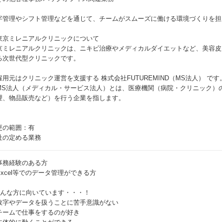
字管理やシフト管理などを通じて、チームがスムーズに働ける環境づくりを担
東京ミレニアルクリニックについて
京ミレニアルクリニックは、ニキビ治療やメディカルダイエットなど、美容皮
る次世代型クリニックです。
雇用元はクリニック運営を支援する 株式会社FUTUREMIND（MS法人） です
MS法人（メディカル・サービス法人）とは、医療機関（病院・クリニック）
理、物品販売など）を行う企業を指します。
更の範囲：有
社の定める業務
事務経験のある方
Excel等でのデータ管理ができる方
こんな方に向いています・・・！
数字やデータを扱うことに苦手意識がない
チームで仕事をするのが好き