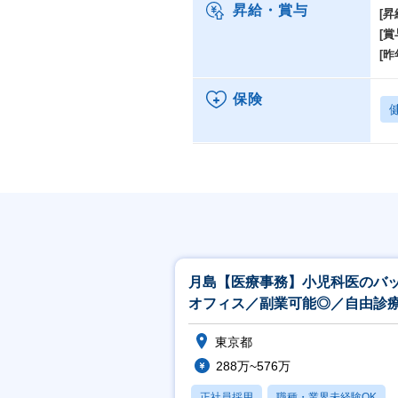
昇給・賞与
[昇
[賞
[昨
保険
月島【医療事務】小児科医のバ
オフィス／副業可能◎／自由診
の社割購入制度あり◎
東京都
288万~576万
正社員採用
職種・業界未経験OK