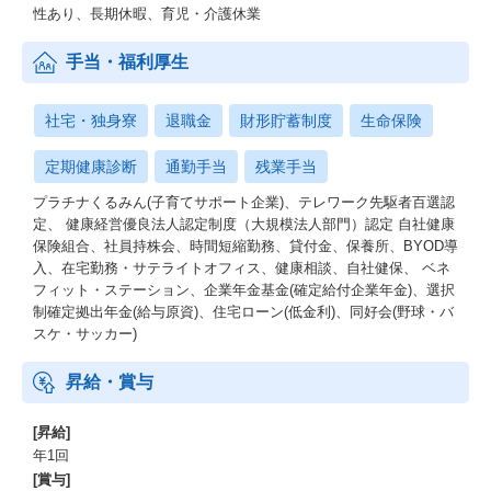
性あり、長期休暇、育児・介護休業
手当・福利厚生
社宅・独身寮
退職金
財形貯蓄制度
生命保険
定期健康診断
通勤手当
残業手当
プラチナくるみん(子育てサポート企業)、テレワーク先駆者百選認
定、 健康経営優良法人認定制度（大規模法人部門）認定 自社健康
保険組合、社員持株会、時間短縮勤務、貸付金、保養所、BYOD導
入、在宅勤務・サテライトオフィス、健康相談、自社健保、 ベネ
フィット・ステーション、企業年金基金(確定給付企業年金)、選択
制確定拠出年金(給与原資)、住宅ローン(低金利)、同好会(野球・バ
スケ・サッカー)
昇給・賞与
[昇給]
年1回
[賞与]