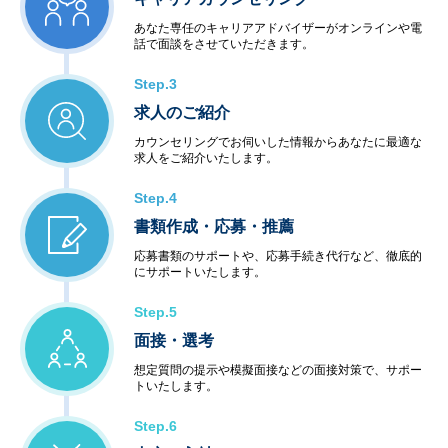
あなた専任のキャリアアドバイザーがオンラインや電
◆アウトソーシングサービス
話で面談をさせていただきます。
＜システム運用保守サービス＞
・業務運用
Step.3
・オペレーション
求人のご紹介
・ネットワーク管理
・ファシリティ管理
カウンセリングでお伺いした情報からあなたに最適な
・ヘルプデスク
求人をご紹介いたします。
＜インターネットサービス＞
・データセンター
Step.4
・ハウジング・ホスティング
書類作成・応募・推薦
・セキュリティ
＜教育サービス＞
応募書類のサポートや、応募手続き代行など、徹底的
にサポートいたします。
・システム運用サービス
・最新技術セミナー
Step.5
＜コンビニエンスサービス＞
・ハードウェア販売
面接・選考
・ソフトウェア販売
想定質問の提示や模擬面接などの面接対策で、サポー
トいたします。
Step.6