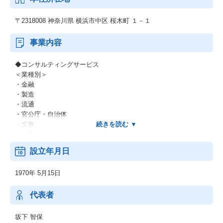
〒2318008 神奈川県 横浜市中区 桜木町 １－１
事業内容
◆コンサルティングサービス
＜業種別＞
・金融
・製造
・流通
・官公庁・自治体
・文教
・医療
・他
設立年月日
＜業務別＞
・EC
1970年 5月15日
・CRM
・SFA
・SCM
代表者
・ERP
・WEB
坂下 智保