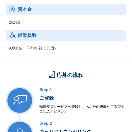
・他
＜IT基盤、ネットワーク＞
資本金
・ネットワーク
・セキュリティ
262億円
・先端IT
・ミドルウェア
従業員数
◆制御系システムサービス
＜移動体通信制御開発＞
9,806名 （平均年齢：35歳）
・移動体通信端末
・交換機・基地局システム
＜産業用制御開発＞
・家電機器制御
応募の流れ
・工場制御
＜社会・公共制御開発＞
・衛星・航空制御
Step.1
・交通機関・車輌制御
ご登録
・ビル・店舗設備制御
・電力・エネルギー制御
転職支援サービスへ登録し、あなたの経歴やご希望を
ご記入ください。
・通信インフラ制御
＜半導体等ハードウェア開発＞
Step.2
・LSI・FPGA設計
・電子回路設計・生産
キャリアカウンセリング