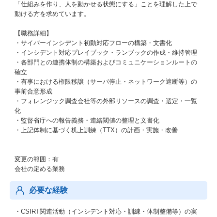
「仕組みを作り、人を動かせる状態にする」ことを理解した上で
動ける方を求めています。
【職務詳細】
・サイバーインシデント初動対応フローの構築・文書化
・インシデント対応プレイブック・ランブックの作成・維持管理
・各部門との連携体制の構築およびコミュニケーションルートの
確立
・有事における権限移譲（サーバ停止・ネットワーク遮断等）の
事前合意形成
・フォレンジック調査会社等の外部リソースの調査・選定・一覧
化
・監督省庁への報告義務・連絡閾値の整理と文書化
・上記体制に基づく机上訓練（TTX）の計画・実施・改善
変更の範囲：有
会社の定める業務
必要な経験
・CSIRT関連活動（インシデント対応・訓練・体制整備等）の実