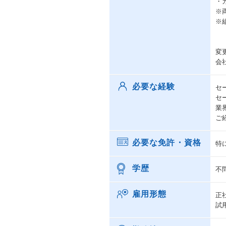
・
※
※
変
会
必要な経験
セ
セ
業
ご
必要な免許・資格
特
学歴
不
雇用形態
正
試