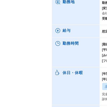
勤務地
勤
[変
会
受
給与
想
勤務時間
[勤
[
[み
[
休日・休暇
[年
[
完
診