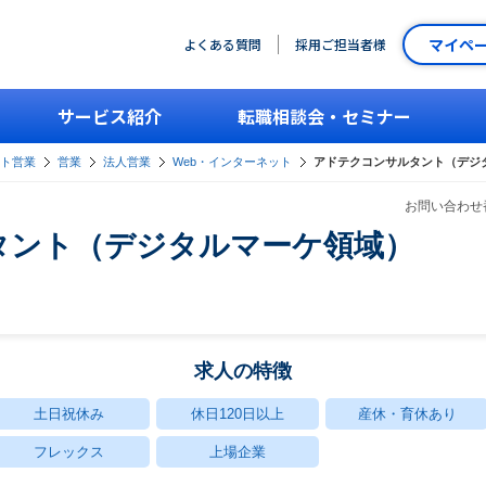
マイペ
よくある質問
採用ご担当者様
サービス紹介
転職相談会・セミナー
ント営業
営業
法人営業
Web・インターネット
アドテクコンサルタント（デジ
お問い合わせ番
タント（デジタルマーケ領域）
求人の特徴
土日祝休み
休日120日以上
産休・育休あり
フレックス
上場企業