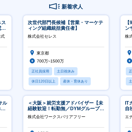
新着求人
ネス
次世代部門長候補【営業・マーケテ
【
電
ィング組織統括責任者】
ン
クト
ー
株式
株式会社セレス
株式
東京都
700万~1500万
正社員採用
土日祝休み
休日120日以上
産休・育休あり
賞与あり
サル
＜大阪＞就労支援アドバイザー【未
I
h
経験歓迎！転勤無／DYMグループ／
自
ホスピタリティ高い方歓迎／土日
に
株式会社ワークスバリアフリー
エ
祝】