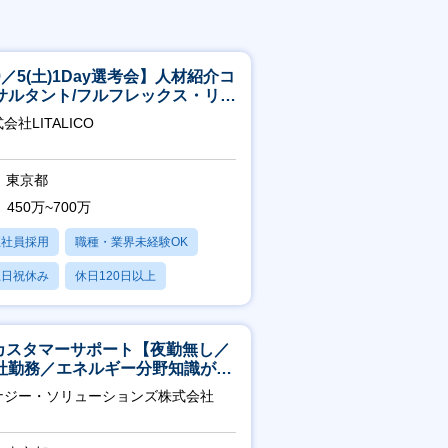
9／5(土)1Day選考会】人材紹介コ
サルタント/フルフレックス・リモ
ト/育休最長6年取得可
会社LITALICO
東京都
450万~700万
正社員採用
職種・業界未経験OK
土日祝休み
休日120日以上
産休・育休あり
Tカスタマーサポート【夜勤無し／
社勤務／エネルギー分野知識が身
つきます】
ナジー・ソリューションズ株式会社