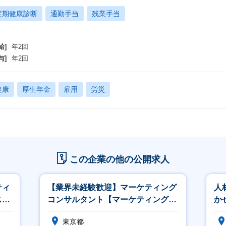
定期健康診断
通勤手当
残業手当
給]
年2回
与]
年2回
健康
厚生年金
雇用
労災
この企業の他の公開求人
ティ
【業界未経験歓迎】マーケティング
人
スト
コンサルタント【マーケティング戦
か
略・企画から担当／成長環境】
ン
東京都