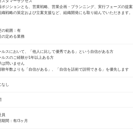
カスタマーサクセス
両ポジションとも、営業戦略、営業企画・プランニング、実行フェーズの提案
組織戦略の策定および立案支援など、組織開発にも取り組んでいただきます。
更の範囲：有
社の定める業務
ールスにおいて、「他人に比して優秀である」という自信がある方
ールスのご経験が1年以上ある方
界は問いません
経験年数よりも「自信がある」、「自信を話術で説明できる」を優先します
になし
問
社員
用期間：有/3ヶ月