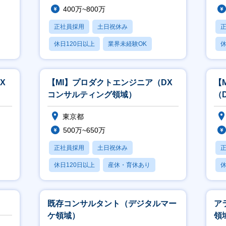
400万~800万
正社員採用
土日祝休み
休日120日以上
業界未経験OK
休
産休・育休あり
X
【MI】プロダクトエンジニア（DX
【
コンサルティング領域）
（
東京都
500万~650万
正社員採用
土日祝休み
休日120日以上
産休・育休あり
休
月残業20時間以内
月
既存コンサルタント（デジタルマー
ア
ケ領域）
領