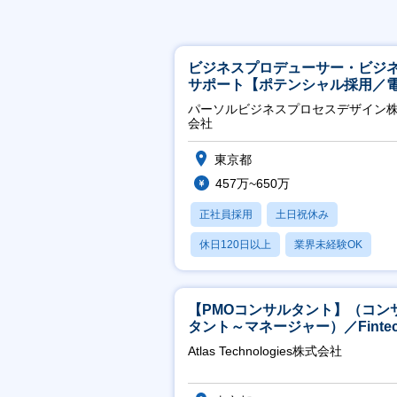
ビジネスプロデューサー・ビジ
サポート【ポテンシャル採用／
力・ガス等の民間向けプロジェ
パーソルビジネスプロセスデザイン
推進】
会社
東京都
457万~650万
正社員採用
土日祝休み
休日120日以上
業界未経験OK
産休・育休あり
【PMOコンサルタント】（コン
タント～マネージャー）／Fintec
領域／設立5年弱で上場
Atlas Technologies株式会社