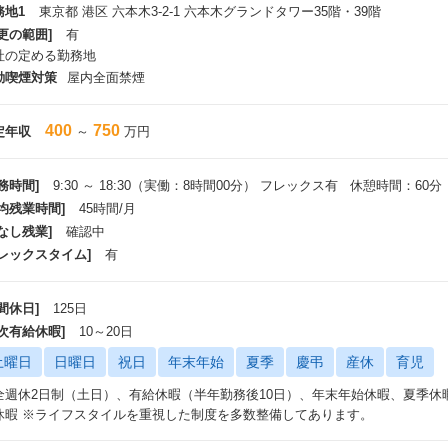
務地1
東京都 港区 六本木3-2-1 六本木グランドタワー35階・39階
更の範囲]
有
社の定める勤務地
動喫煙対策
屋内全面禁煙
400
750
定年収
～
万円
務時間]
9:30 ～ 18:30（実働：8時間00分） フレックス有 休憩時間：60分
平均残業時間]
45時間/月
なし残業]
確認中
フレックスタイム]
有
間休日]
125日
年次有給休暇]
10～20日
土曜日
日曜日
祝日
年末年始
夏季
慶弔
産休
育児
全週休2日制（土日）、有給休暇（半年勤務後10日）、年末年始休暇、夏季休
休暇 ※ライフスタイルを重視した制度を多数整備してあります。