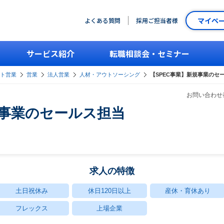
マイペ
よくある質問
採用ご担当者様
サービス紹介
転職相談会・セミナー
ント営業
営業
法人営業
人材・アウトソーシング
【SPEC事業】新規事業のセ
お問い合わせ番
規事業のセールス担当
求人の特徴
土日祝休み
休日120日以上
産休・育休あり
フレックス
上場企業