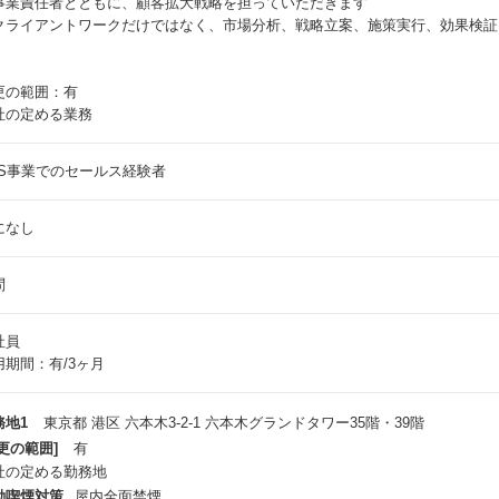
事業責任者とともに、顧客拡大戦略を担っていただきます
クライアントワークだけではなく、市場分析、戦略立案、施策実行、効果検証
更の範囲：有
社の定める業務
ES事業でのセールス経験者
になし
問
社員
用期間：有/3ヶ月
務地1
東京都 港区 六本木3-2-1 六本木グランドタワー35階・39階
更の範囲]
有
社の定める勤務地
動喫煙対策
屋内全面禁煙