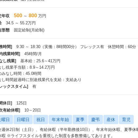
500
800
定年収
～
万円
給
34.5 ～ 55.2万円
与形態
固定給制(月給制)
務時間]
9:30 ～ 18:30（実働：8時間00分） フレックス有 休憩時間：60分
平均残業時間]
45時間/月
なし残業]
基本給：25.6～41万円
し残業手当額：8.9～14.2万円
のみなし時間：45.0時間
なし時間超過時に別途残業代を支給：支給あり
フレックスタイム]
有
間休日]
125日
年次有給休暇]
10～20日
土曜日
日曜日
祝日
年末年始
夏季
慶弔
産休
育児
全週休2日制（土日）、有給休暇（半年勤務後10日）、年末年始休暇、夏季休
休暇 ※ライフスタイルを重視した制度を多数整備してあります。