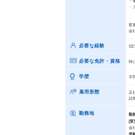
・
・
変
会
必要な経験
S
必要な免許・資格
特
学歴
不
雇用形態
正
試
勤務地
勤
[変
会
受