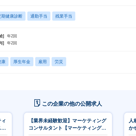
定期健康診断
通勤手当
残業手当
給]
年2回
与]
年2回
健康
厚生年金
雇用
労災
この企業の他の公開求人
ティ
【業界未経験歓迎】マーケティング
人
スト
コンサルタント【マーケティング戦
か
略・企画から担当／成長環境】
ン