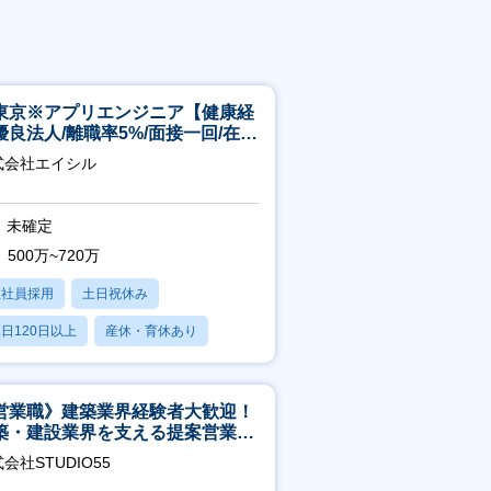
東京※アプリエンジニア【健康経
優良法人/離職率5%/面接一回/在宅
/完休2日/上流案件多数】
式会社エイシル
未確定
500万~720万
正社員採用
土日祝休み
日120日以上
産休・育休あり
残業20時間以内
営業職》建築業界経験者大歓迎！
築・建設業界を支える提案営業職
年休125日◎フレックス
会社STUDIO55