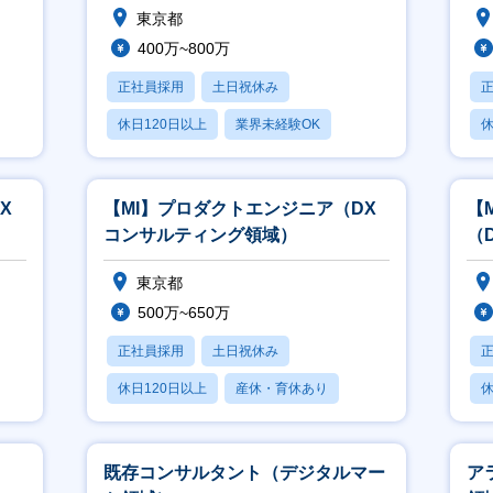
東京都
400万~800万
正社員採用
土日祝休み
休日120日以上
業界未経験OK
休
産休・育休あり
X
【MI】プロダクトエンジニア（DX
【
コンサルティング領域）
（
東京都
500万~650万
正社員採用
土日祝休み
休日120日以上
産休・育休あり
休
月残業20時間以内
月
既存コンサルタント（デジタルマー
ア