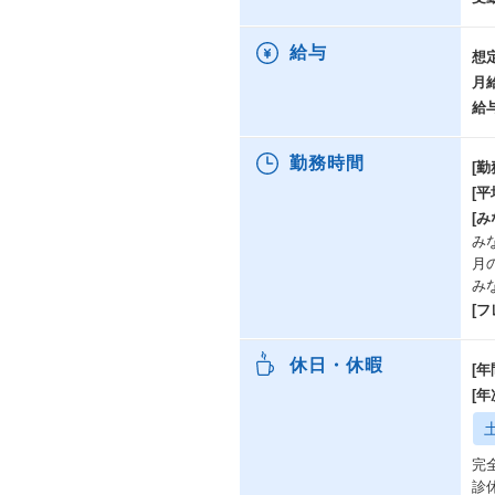
給与
想
月
給
勤務時間
[勤
[
[み
みな
月
み
[
休日・休暇
[年
[
完
診