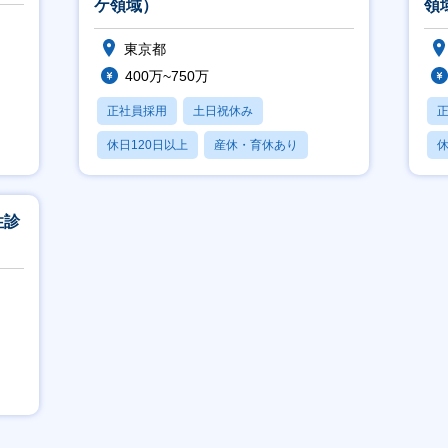
ケ領域）
領
東京都
400万~750万
正社員採用
土日祝休み
休日120日以上
産休・育休あり
休
賞与あり
性診