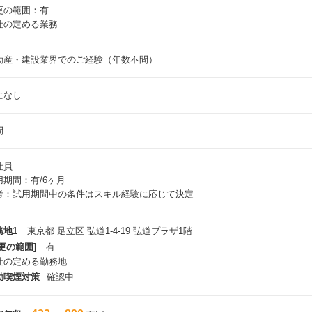
更の範囲：有
社の定める業務
動産・建設業界でのご経験（年数不問）
になし
問
社員
用期間：有/6ヶ月
考：試用期間中の条件はスキル経験に応じて決定
務地1
東京都 足立区 弘道1-4-19 弘道プラザ1階
更の範囲]
有
社の定める勤務地
動喫煙対策
確認中