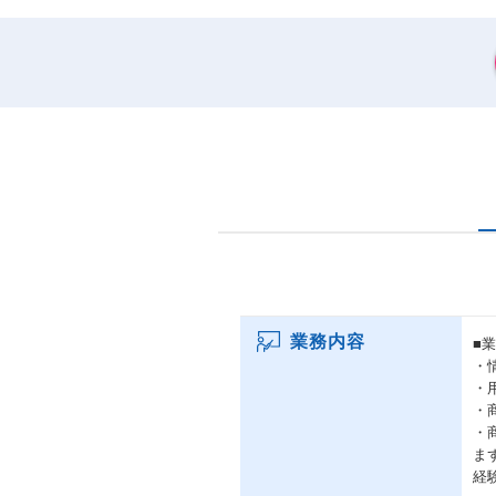
業務内容
■
・
・
・
・
ま
経