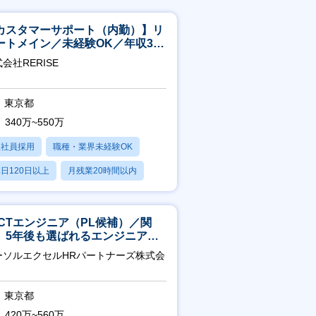
カスタマーサポート（内勤）】リ
ートメイン／未経験OK／年収340
～／年間休日125日
会社RERISE
東京都
340万~550万
正社員採用
職種・業界未経験OK
日120日以上
月残業20時間以内
賞与あり
ICTエンジニア（PL候補）／関
】5年後も選ばれるエンジニアへ
チーム運営・体制構築
ーソルエクセルHRパートナーズ株式会
東京都
420万~560万