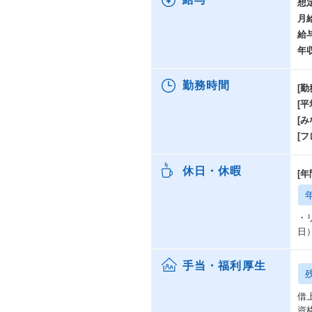
想
月
給
年
勤務時間
[勤
[
[み
[
休日・休暇
[年
・
日
手当・福利厚生
借
資