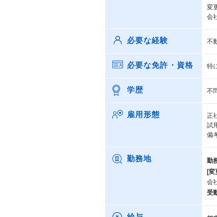
変
会
必要な経験
不
必要な免許・資格
特
学歴
不
雇用形態
正
試
備
勤務地
勤
[変
会
受
給与