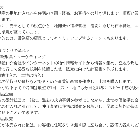
魅力
動産の用地仕入れから住宅の企画・販売、お客様への引き渡しまで、幅広い業
きます。
らに、売主としての視点から土地開発や造成管理、需要に応じた在庫管理、エ
る環境が整っています。
来的には、営業店の店長としてキャリアアップするチャンスもあります。
家づくりの流れ＞
.情報収集～マーケティング
動産仲介会社やインターネットの物件情報サイトから情報を集め、立地や周辺
所に行って必要な規則を確認した後、販売に向けた計画書を作成します。
.用地仕入れ（土地の購入）
地の間取りや価格などをまとめた事業計画書を作成し、土地を購入します。
画が通るまでの時間は最短で1日、広い土地でも数日と非常にスピード感があ
商品企画
内の設計担当と一緒に、過去の成功事例を参考にしながら、土地や価格帯に合
地の仕入れと並行して、仲介業者に住宅の販売をお願いし、早めに契約が決ま
させることができます。
商品販売
宅が販売された後は、お客様に住宅を引き渡す際に立ち会い、設備の説明など