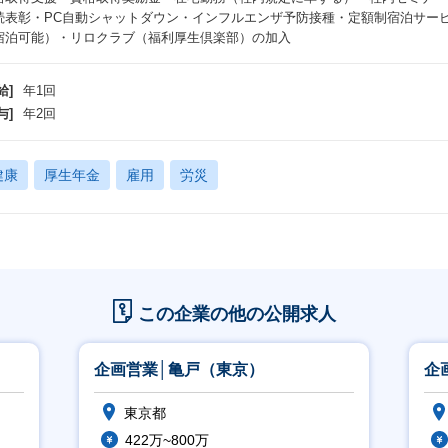
続表彰・PC自動シャットダウン・インフルエンザ予防接種・定額制宿泊サービス「T
宿泊可能）・リロクラブ（福利厚生倶楽部）の加入
給]
年1回
与]
年2回
健康
厚生年金
雇用
労災
この企業の他の公開求人
企画営業│亀戸（東京）
企
東京都
422万~800万