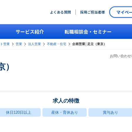
マイペ
よくある質問
採用ご担当者様
サービス紹介
転職相談会・セミナー
ント営業
営業
法人営業
不動産・住宅
企画営業│足立（東京）
お問い合わせ番
京）
求人の特徴
休日120日以上
産休・育休あり
賞与あり