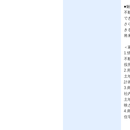
■
不
で
さ
き
将
＜
1
不
役
2
土
計
3.
社
土
映
4.
住