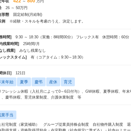
422
800
定年収
～
万円
給
26 ～ 50万円
与形態
固定給制(月給制)
収例
※経験・スキルを考慮のうえ、決定します。
務時間]
9:30 ～ 18:30（実働：8時間00分） フレックス有 休憩時間：60分
平均残業時間]
25時間/月
なし残業]
みなし残業なし
フレックスタイム]
有（コアタイム：9:30～18:30）
間休日]
121日
年末年始
夏季
慶弔
産休
育児
リフレッシュ休暇（入社月によって0～6日付与）、GW休暇、夏季休暇、年末年
）、慶弔休暇、育児休業制度、介護休業制度 等
残業手当
上社宅制度（家賃補助） グループ従業員持株会制度 自社物件購入制度 退
格取得支援・資格取得奨励金・在宅勤務（社内規定に準ずる）・社内セミナー