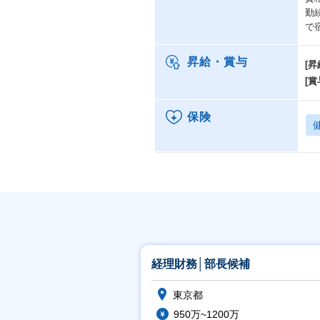
勤
で
昇給・賞与
[昇
[賞
保険
経理財務│部長候補
東京都
950万~1200万