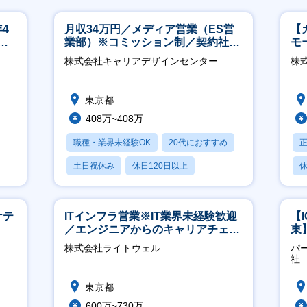
4
月収34万円／メディア営業（ES営
【
ネ
業部）※コミッション制／契約社員
モ
※4年目以降無期化
万
株式会社キャリアデザインセンター
株式
東京都
408万~408万
職種・業界未経験OK
20代におすすめ
土日祝休み
休日120日以上
休
産休・育休あり
ケテ
ITインフラ営業※IT業界未経験歓迎
【
／エンジニアからのキャリアチェン
東
ジ可※【週3～4日リモート可能】
／
株式会社ライトウェル
パ
社
東京都
600万~730万