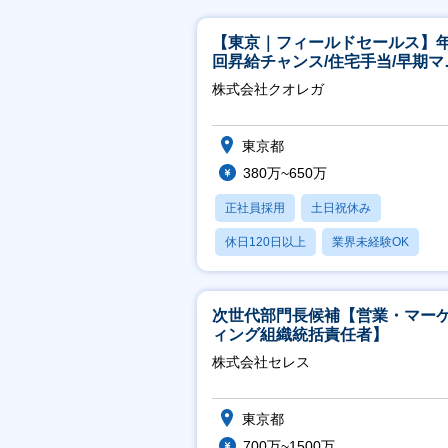
【東京｜フィールドセールス】年
回昇給チャンス/住宅手当/早期マ
ジメント機会あり！
株式会社クオレガ
東京都
380万~650万
正社員採用
土日祝休み
休日120日以上
業界未経験OK
産休・育休あり
次世代部門長候補【営業・マー
ィング組織統括責任者】
株式会社セレス
東京都
700万~1500万