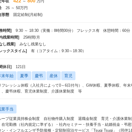
422
800
定年収
～
万円
給
26 ～ 50万円
与形態
固定給制(月給制)
務時間]
9:30 ～ 18:30（実働：8時間00分） フレックス有 休憩時間：60分
平均残業時間]
25時間/月
なし残業]
みなし残業なし
フレックスタイム]
有（コアタイム：9:30～18:30）
間休日]
121日
年末年始
夏季
慶弔
産休
育児
リフレッシュ休暇（入社月によって0～6日付与）、GW休暇、夏季休暇、年末年
）、慶弔休暇、育児休業制度、介護休業制度 等
残業手当
ループ従業員持株会制度 自社物件購入制度 退職金制度 育児・介護休業制
・在宅勤務（社内規定に準ずる）・社内セミナー・扶養手当・結婚祝金・弔慰
ウン・インフルエンザ予防接種・定額制宿泊サービス「Tsugi Tsugi」（同