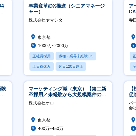
4
事業変革/DX推進（シニアマネージ
ア
ネ
ャー）
C
※
株式会社ヤマシタ
寺
東京都
1000万~2000万
正社員採用
職種・業界未経験OK
土日祝休み
休日120日以上
産休・育休あり
経験
マーケティング職（東京）【第二新
【
00
卒採用／未経験から大規模案件のマ
促
ーケティングが経験できる／研修充
株式会社オロ
パ
実】
会
東京都
400万~450万