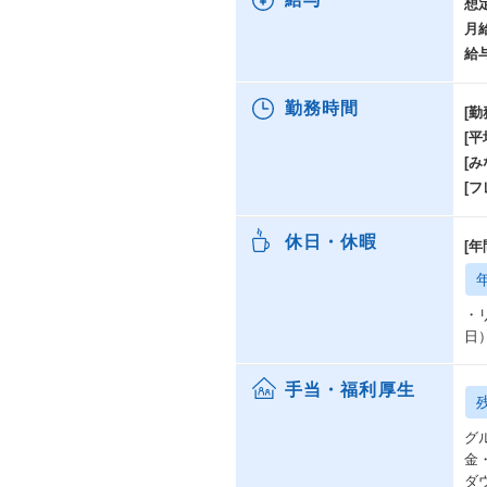
想
月
給
勤務時間
[勤
[
[み
[
休日・休暇
[年
・
日
手当・福利厚生
グ
金
ダ