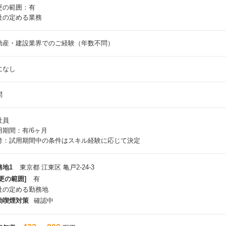
更の範囲：有
社の定める業務
動産・建設業界でのご経験（年数不問）
になし
問
社員
用期間：有/6ヶ月
考：試用期間中の条件はスキル経験に応じて決定
務地1
東京都 江東区 亀戸2-24-3
更の範囲]
有
社の定める勤務地
動喫煙対策
確認中