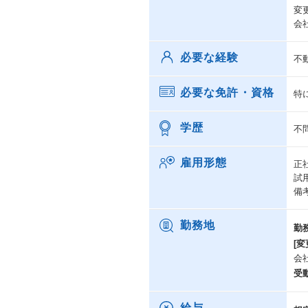
変
会
必要な経験
不
必要な免許・資格
特
学歴
不
雇用形態
正
試
備
勤務地
勤
[変
会
受
給与