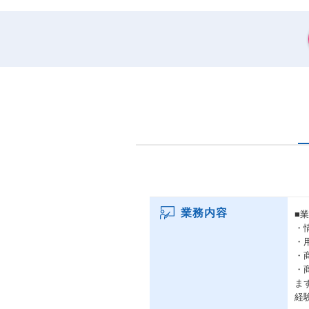
業務内容
■
・
・
・
・
ま
経