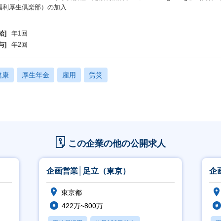
福利厚生倶楽部）の加入
給]
年1回
与]
年2回
健康
厚生年金
雇用
労災
この企業の他の公開求人
企画営業│足立（東京）
企
東京都
422万~800万