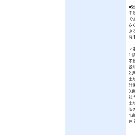
■
不
で
さ
き
将
＜
1
不
役
2
土
計
3.
社
土
映
4.
住