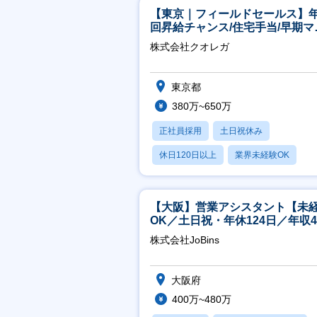
【東京｜フィールドセールス】年
回昇給チャンス/住宅手当/早期マ
ジメント機会あり！
株式会社クオレガ
東京都
380万~650万
正社員採用
土日祝休み
休日120日以上
業界未経験OK
産休・育休あり
【大阪】営業アシスタント【未
OK／土日祝・年休124日／年収4
万～／転勤なし】
株式会社JoBins
大阪府
400万~480万