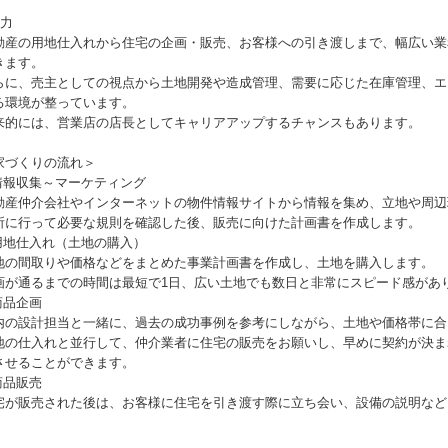
魅力
動産の用地仕入れから住宅の企画・販売、お客様への引き渡しまで、幅広い業
きます。
らに、売主としての視点から土地開発や造成管理、需要に応じた在庫管理、エ
る環境が整っています。
来的には、営業店の店長としてキャリアアップするチャンスもあります。
家づくりの流れ＞
.情報収集～マーケティング
動産仲介会社やインターネットの物件情報サイトから情報を集め、立地や周辺
所に行って必要な規則を確認した後、販売に向けた計画書を作成します。
.用地仕入れ（土地の購入）
地の間取りや価格などをまとめた事業計画書を作成し、土地を購入します。
画が通るまでの時間は最短で1日、広い土地でも数日と非常にスピード感があ
商品企画
内の設計担当と一緒に、過去の成功事例を参考にしながら、土地や価格帯に合
地の仕入れと並行して、仲介業者に住宅の販売をお願いし、早めに契約が決ま
させることができます。
商品販売
宅が販売された後は、お客様に住宅を引き渡す際に立ち会い、設備の説明など