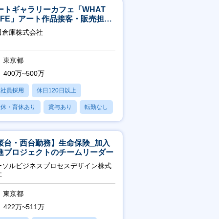
ートギャラリーカフェ「WHAT
AFE」アート作品接客・販売担当
アート領域未経験可
田倉庫株式会社
東京都
400万~500万
正社員採用
休日120日以上
産休・育休あり
賞与あり
転勤なし
桜台・西台勤務】生命保険_加入
進プロジェクトのチームリーダー
ーソルビジネスプロセスデザイン株式
社
東京都
422万~511万