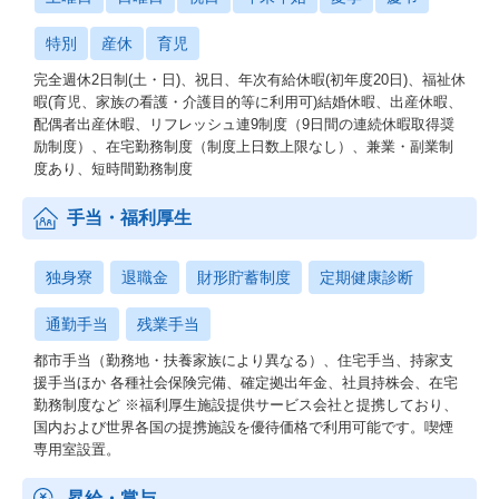
特別
産休
育児
完全週休2日制(土・日)、祝日、年次有給休暇(初年度20日)、福祉休
暇(育児、家族の看護・介護目的等に利用可)結婚休暇、出産休暇、
配偶者出産休暇、リフレッシュ連9制度（9日間の連続休暇取得奨
励制度）、在宅勤務制度（制度上日数上限なし）、兼業・副業制
度あり、短時間勤務制度
手当・福利厚生
独身寮
退職金
財形貯蓄制度
定期健康診断
通勤手当
残業手当
都市手当（勤務地・扶養家族により異なる）、住宅手当、持家支
援手当ほか 各種社会保険完備、確定拠出年金、社員持株会、在宅
勤務制度など ※福利厚生施設提供サービス会社と提携しており、
国内および世界各国の提携施設を優待価格で利用可能です。喫煙
専用室設置。
昇給・賞与