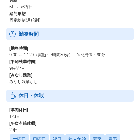
月給
51 ～ 76万円
給与形態
固定給制(月給制)
勤務時間
[勤務時間]
9:00 ～ 17:20（実働：7時間30分） 休憩時間：60分
[平均残業時間]
9時間/月
[みなし残業]
みなし残業なし
休日・休暇
[年間休日]
123日
[年次有給休暇]
20日
土曜日
日曜日
祝日
年末年始
夏季
慶弔