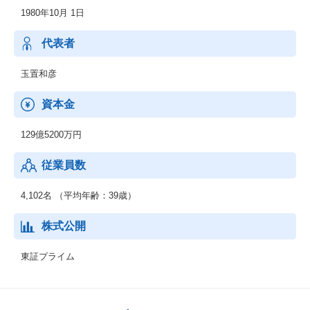
【経済産業省】
1980年10月 1日
特定システムオペレーション認定企業
【総務省】
代表者
一般第二種電気通信事業者
玉置和彦
【国土交通省】
特定建設業電気工事業・電気通信工事業
資本金
129億5200万円
従業員数
4,102名 （平均年齢：39歳）
株式公開
東証プライム