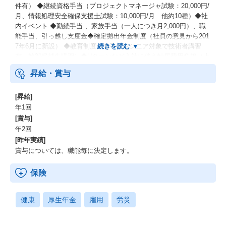
件有） ◆継続資格手当（プロジェクトマネージャ試験：20,000円/
月、情報処理安全確保支援士試験：10,000円/月 他約10種）◆社
内イベント ◆勤続手当 、家族手当（一人につき月2,000円）、職
能手当、引っ越し支度金◆確定拠出年金制度（社員の意見から201
7年6月に新設） ◆教育制度（若手エンジニア対象で技術者講習
有、幹部候補生講習）◆Uターンなど入社に伴う転居費用負担（上
限25万円）※支給条件あり
昇給・賞与
[昇給]
年1回
[賞与]
年2回
[昨年実績]
賞与については、職能毎に決定します。
保険
健康
厚生年金
雇用
労災