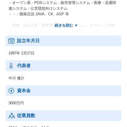
・オープン系・POSシステム・販売管理システム・医療・流通関
連システム・公営競技向けシステム
・・・開発言語:JAVA、C#、ASP 等
・制御・組込み系・携帯電話（スマートフォン、タブレット端末
含む）・カーナビゲーションシステム・大型サーバのファームウ
ェア等
設立年月日
・・・開発言語:JAVA,、C++等
1997年 2月27日
・自社パッケージ開発・施設内統合システム・RFID連携システム
・・・開発言語:C# 等
代表者
中川 優介
資本金
3000万円
従業員数