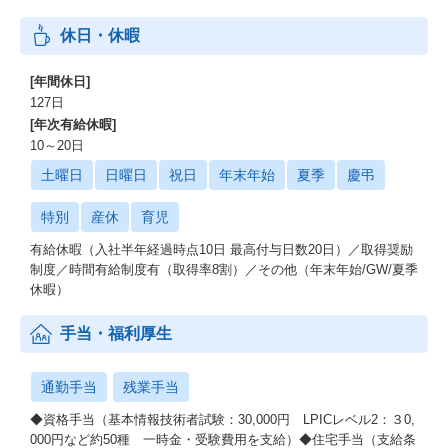
休日・休暇
[年間休日]
127日
[年次有給休暇]
10～20日
土曜日
日曜日
祝日
年末年始
夏季
慶弔
特別
産休
育児
有給休暇（入社半年経過時点10日 最高付与日数20日）／取得奨励
制度／時間有給制度有（取得率8割）／その他（年末年始/GW/夏季
休暇）
手当・福利厚生
通勤手当
残業手当
◆資格手当（基本情報技術者試験：30,000円 LPICレベル2：３0,
000円など約50種 一時金・受験費用を支給）◆住宅手当（支給条