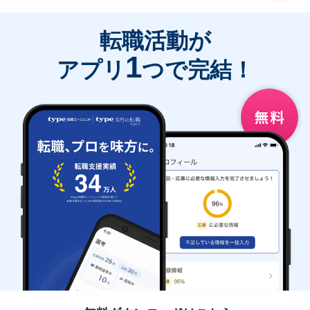
転職活動が
1
アプリ
つで完結！