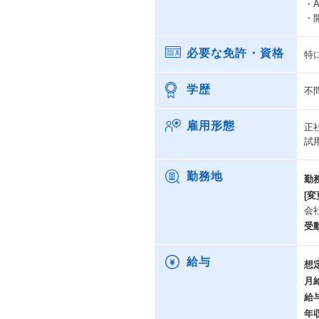
・
・
必要な免許・資格
特
学歴
不
雇用形態
正
試
勤務地
勤
[変
会
受
給与
想
月
給
年