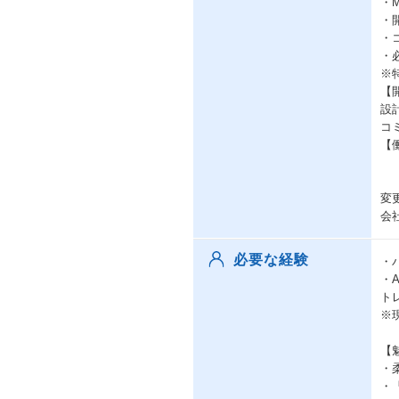
・
・
・
・
※
【開
設
コミ
【
変
会
必要な経験
・
・
ト
※
【
・
・