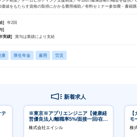
ランチ制度／チームビルディング支援制度／年1回の健康診断の機会を提供／Ch
加価値をもたらす資格の取得にかかる費用補助／有料セミナー参加費・書籍購
給]
年2回
与]
年実績]
賞与は業績により支給
健康
厚生年金
雇用
労災
新着求人
ケテ
※東京※アプリエンジニア【健康経
【
営優良法人/離職率5%/面接一回/在宅
モ
有/完休2日/上流案件多数】
万
株式会社エイシル
株式