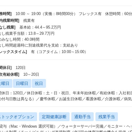
務時間]
10:00 ～ 19:00（実働：8時間00分） フレックス有 休憩時間：60
平均残業時間]
残業有
なし残業]
基本給：44.4～95.2万円
し残業手当額：13.8～29.7万円
のみなし時間：40.0時間
なし時間超過時に別途残業代を支給：支給あり
フレックスタイム]
有（コアタイム：10:00～15:00）
間休日]
120日
年次有給休暇]
10～20日
土曜日
日曜日
祝日
間休日：120日／休日休暇：土・日・祝日、年末年始休暇／有給休暇：入社初
の付与日数は異なる）／慶弔休暇／お誕生日休暇／看護休暇／介護休暇／病気
ストックオプション
定期健康診断
通勤手当
残業手当
C貸与（Mac・Windows 選択可能）／ウォーターサーバー完備／モニター