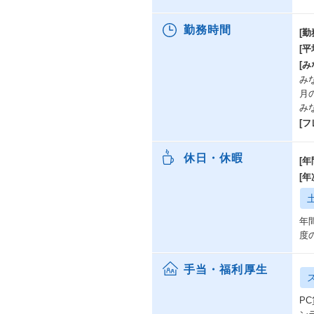
勤務時間
[勤
[
[み
みな
月
み
[
休日・休暇
[年
[
年
度
手当・福利厚生
P