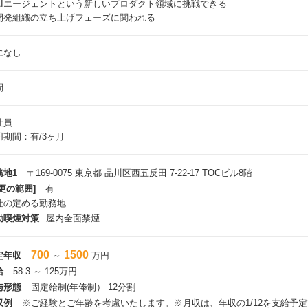
AIエージェントという新しいプロダクト領域に挑戦できる
開発組織の立ち上げフェーズに関われる
になし
問
社員
用期間：有/3ヶ月
務地1
〒169-0075 東京都 品川区西五反田 7-22-17 TOCビル8階
更の範囲]
有
社の定める勤務地
動喫煙対策
屋内全面禁煙
700
1500
定年収
～
万円
給
58.3 ～ 125万円
与形態
固定給制(年俸制） 12分割
収例
※ご経験とご年齢を考慮いたします。※月収は、年収の1/12を支給予