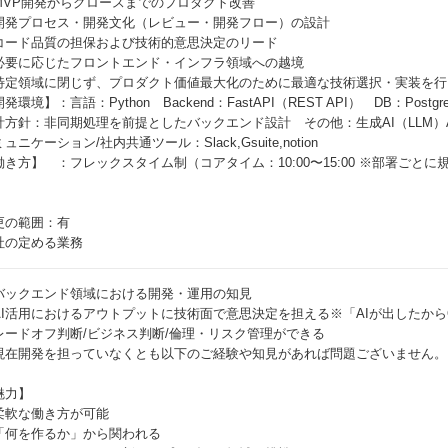
MVP開発からグロースまでのプロダクト改善
開発プロセス・開発文化（レビュー・開発フロー）の設計
コード品質の担保および技術的意思決定のリード
必要に応じたフロントエンド・インフラ領域への越境
特定領域に閉じず、プロダクト価値最大化のために最適な技術選択・実装を行
発環境】：言語：Python Backend：FastAPI（REST API） DB：Postgr
計方針：非同期処理を前提としたバックエンド設計 その他：生成AI（LLM）
ュニケーション/社内共通ツール：Slack,Gsuite,notion
働き方】 ：フレックスタイム制（コアタイム：10:00〜15:00 ※部署ごと
更の範囲：有
社の定める業務
バックエンド領域における開発・運用の知見
AI活用におけるアウトプットに技術面で意思決定を担える※「AIが出したから
レードオフ判断/ビジネス判断/倫理・リスク管理ができる
現在開発を担っていなくとも以下のご経験や知見があれば問題ございません。
魅力】
柔軟な働き方が可能
「何を作るか」から関われる