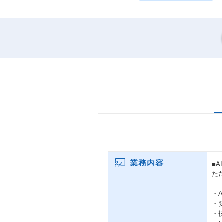
業務内容
■
た
・
・
・