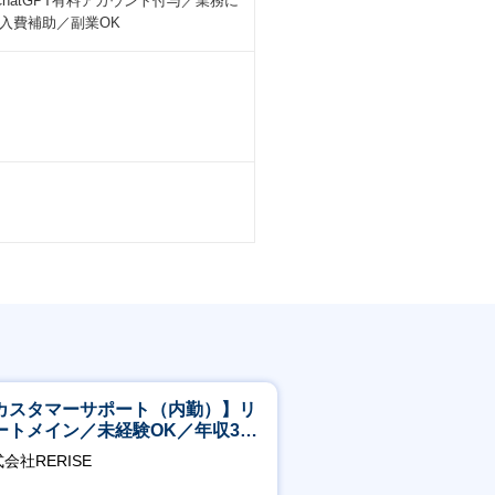
atGPT有料アカウント付与／業務に
入費補助／副業OK
カスタマーサポート（内勤）】リ
ートメイン／未経験OK／年収340
～／年間休日125日
会社RERISE