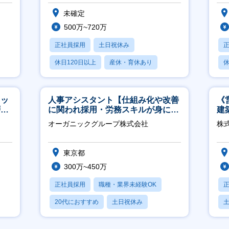
未確定
500万~720万
正社員採用
土日祝休み
休日120日以上
産休・育休あり
休
月残業20時間以内
タッ
人事アシスタント【仕組み化や改善
《
層歓
に関われ採用・労務スキルが身につ
建
く環境／年商120億円超の事業会
│
オーガニックグループ株式会社
株式
社】
東京都
300万~450万
正社員採用
職種・業界未経験OK
20代におすすめ
土日祝休み
休日120日以上