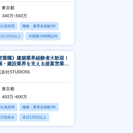
東京都
340万~550万
正社員採用
職種・業界未経験OK
日120日以上
月残業20時間以内
賞与あり
営業職》建築業界経験者大歓迎！
築・建設業界を支える提案営業職
年休125日◎フレックス
会社STUDIO55
東京都
403万~600万
正社員採用
職種・業界未経験OK
土日祝休み
休日120日以上
産休・育休あり