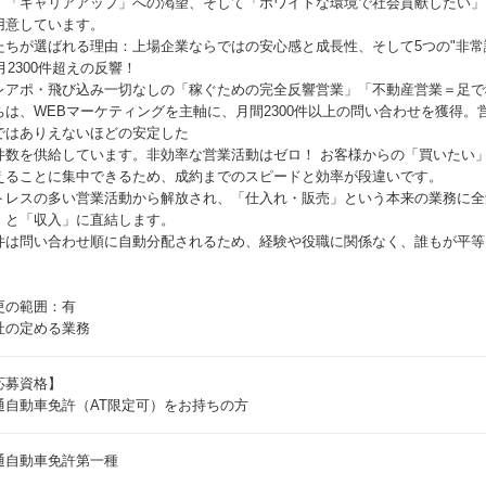
、「キャリアアップ」への渇望、そして「ホワイトな環境で社会貢献したい」
用意しています。
たちが選ばれる理由：上場企業ならではの安心感と成長性、そして5つの"非常
 月2300件超えの反響！
レアポ・飛び込み一切なしの「稼ぐための完全反響営業」「不動産営業＝足で
ちは、WEBマーケティングを主軸に、月間2300件以上の問い合わせを獲得。営
ではありえないほどの安定した
件数を供給しています。非効率な営業活動はゼロ！ お客様からの「買いたい
えることに集中できるため、成約までのスピードと効率が段違いです。
トレスの多い営業活動から解放され、「仕入れ・販売」という本来の業務に全
」と「収入」に直結します。
件は問い合わせ順に自動分配されるため、経験や役職に関係なく、誰もが平等
更の範囲：有
社の定める業務
応募資格】
通自動車免許（AT限定可）をお持ちの方
通自動車免許第一種