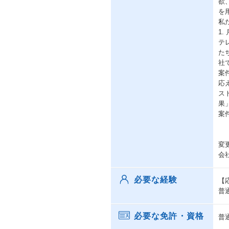
欲
を
私
1.
テ
た
社
案
応
ス
果
案
変
会
必要な経験
【
普
必要な免許・資格
普