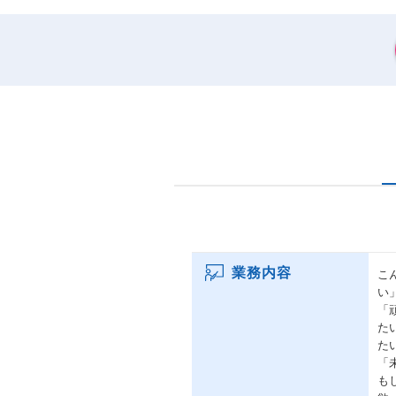
業務内容
こ
い
「
た
た
「
も