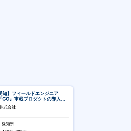
愛知】フィールドエンジニア
『GO』車載プロダクトの導入サ
ート／年休120日／土日祝休／直
O株式会社
直帰
愛知県