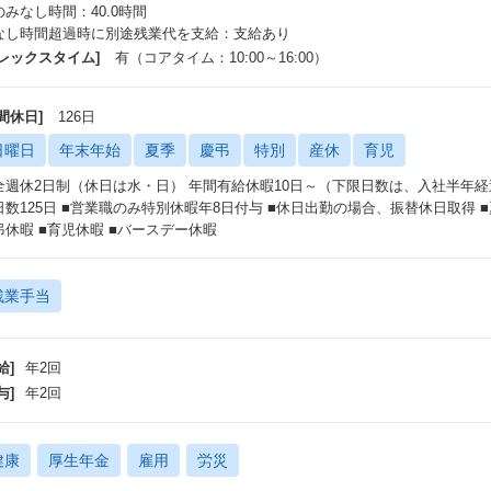
のみなし時間：40.0時間
なし時間超過時に別途残業代を支給：支給あり
フレックスタイム]
有（コアタイム：10:00～16:00）
間休日]
126日
日曜日
年末年始
夏季
慶弔
特別
産休
育児
全週休2日制（休日は水・日） 年間有給休暇10日～（下限日数は、入社半年
日数125日 ■営業職のみ特別休暇年8日付与 ■休日出勤の場合、振替休日取得 ■夏
弔休暇 ■育児休暇 ■バースデー休暇
残業手当
給]
年2回
与]
年2回
健康
厚生年金
雇用
労災