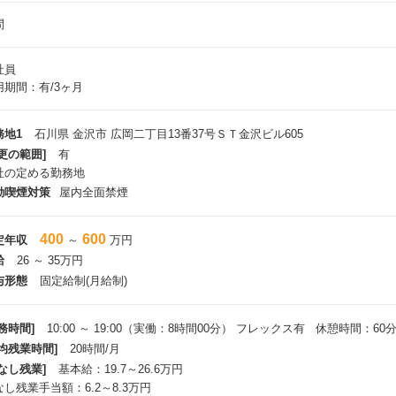
問
社員
用期間：有/3ヶ月
務地1
石川県 金沢市 広岡二丁目13番37号ＳＴ金沢ビル605
更の範囲]
有
社の定める勤務地
動喫煙対策
屋内全面禁煙
400
600
定年収
～
万円
給
26 ～ 35万円
与形態
固定給制(月給制)
務時間]
10:00 ～ 19:00（実働：8時間00分） フレックス有 休憩時間：60
平均残業時間]
20時間/月
なし残業]
基本給：19.7～26.6万円
なし残業手当額：6.2～8.3万円