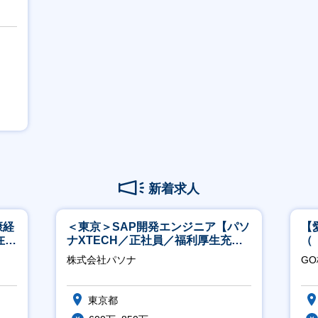
新着求人
康経
＜東京＞SAP開発エンジニア【パソ
【
在宅
ナXTECH／正社員／福利厚生充実
（
◎】
ポ
株式会社パソナ
G
行
東京都