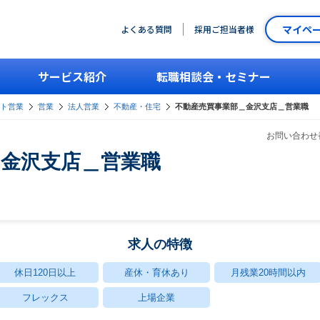
マイペ
よくある質問
採用ご担当者様
サービス紹介
転職相談会・セミナー
ント営業
営業
法人営業
不動産・住宅
不動産売買事業部＿金沢支店＿営業職
お問い合わせ番
＿金沢支店＿営業職
求人の特徴
休日120日以上
産休・育休あり
月残業20時間以内
フレックス
上場企業