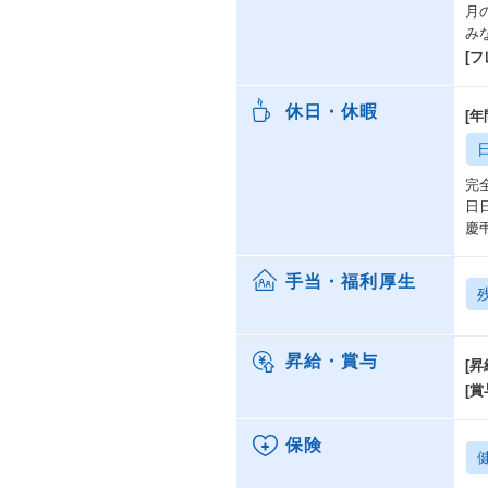
月
み
[
休日・休暇
[年
完
日
慶
手当・福利厚生
昇給・賞与
[昇
[賞
保険