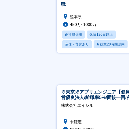
職
熊本県
450万~1000万
正社員採用
休日120日以上
産休・育休あり
月残業20時間以内
賞与あり
※東京※アプリエンジニア【健
営優良法人/離職率5%/面接一回/
有/完休2日/上流案件多数】
株式会社エイシル
未確定