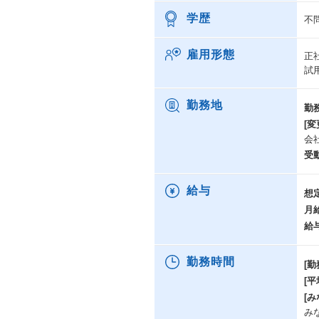
学歴
不
雇用形態
正
試
勤務地
勤
[変
会
受
給与
想
月
給
勤務時間
[勤
[
[み
み