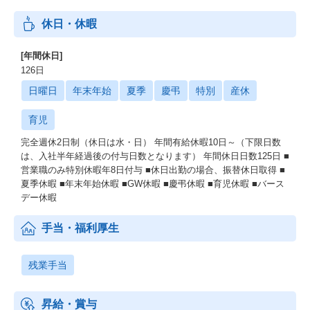
休日・休暇
[年間休日]
126日
日曜日
年末年始
夏季
慶弔
特別
産休
育児
完全週休2日制（休日は水・日） 年間有給休暇10日～（下限日数
は、入社半年経過後の付与日数となります） 年間休日日数125日 ■
営業職のみ特別休暇年8日付与 ■休日出勤の場合、振替休日取得 ■
夏季休暇 ■年末年始休暇 ■GW休暇 ■慶弔休暇 ■育児休暇 ■バース
デー休暇
手当・福利厚生
残業手当
昇給・賞与