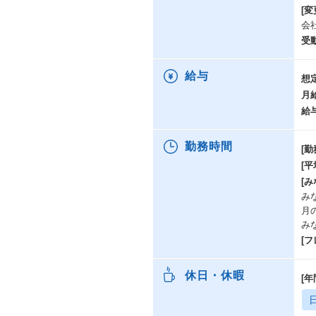
[変
会
受
給与
想
月
給
勤務時間
[勤
[
[み
み
月
み
[
休日・休暇
[年