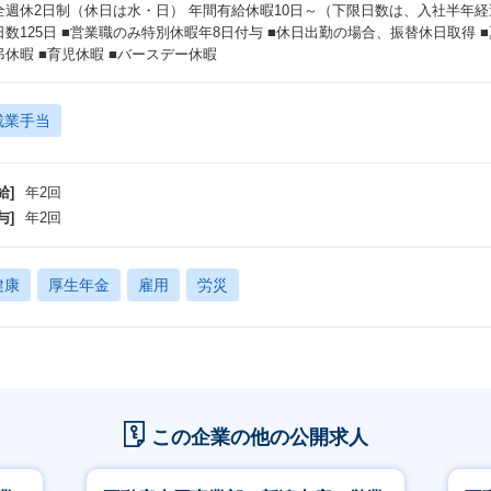
全週休2日制（休日は水・日） 年間有給休暇10日～（下限日数は、入社半年
日数125日 ■営業職のみ特別休暇年8日付与 ■休日出勤の場合、振替休日取得 ■夏
弔休暇 ■育児休暇 ■バースデー休暇
残業手当
給]
年2回
与]
年2回
健康
厚生年金
雇用
労災
この企業の他の公開求人