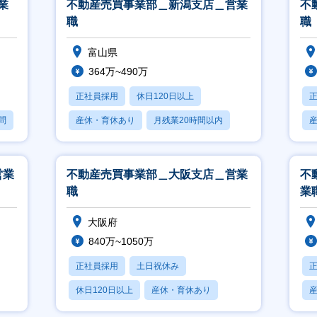
業
不動産売買事業部＿新潟支店＿営業
不
職
職
富山県
364万~490万
正社員採用
休日120日以上
問
産休・育休あり
月残業20時間以内
賞与あり
営業
不動産売買事業部＿大阪支店＿営業
不
職
業
大阪府
840万~1050万
正社員採用
土日祝休み
休日120日以上
産休・育休あり
賞与あり