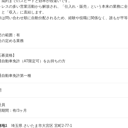
、成約までのスピードと効率が段違いです。
トレスの多い営業活動から解放され、「仕入れ・販売」という本来の業務に全
」と「収入」に直結します。
件は問い合わせ順に自動分配されるため、経験や役職に関係なく、誰もが平等
更の範囲：有
社の定める業務
応募資格】
通自動車免許（AT限定可）をお持ちの方
通自動車免許第一種
問
社員
用期間：有/3ヶ月
務地1
埼玉県 さいたま市大宮区 宮町2-77-1