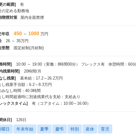
更の範囲]
有
社の定める勤務地
動喫煙対策
屋内全面禁煙
450
1000
定年収
～
万円
給
26 ～ 35万円
与形態
固定給制(月給制)
務時間]
10:00 ～ 19:00（実働：8時間00分） フレックス有 休憩時間：60
平均残業時間]
20時間/月
なし残業]
基本給：17.2～26.2万円
なし残業手当額：6.2～8.3万円
のみなし時間：40.0時間
なし時間超過時に別途残業代を支給：支給あり
フレックスタイム]
有（コアタイム：10:00～16:00）
間休日]
126日
日曜日
年末年始
夏季
慶弔
特別
産休
育児