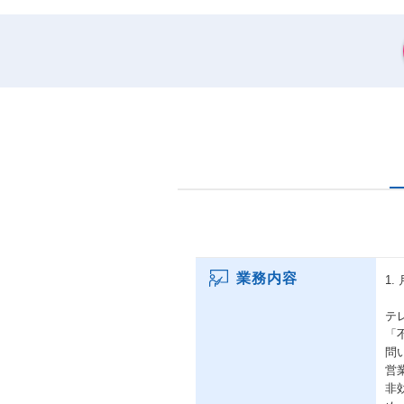
業務内容
1.
テ
「
問
営
非