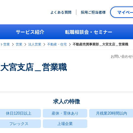
マイペ
よくある質問
採用ご担当者様
サービス紹介
転職相談会・セミナー
ント営業
営業
法人営業
不動産・住宅
不動産売買事業部＿大宮支店＿営業職
お問い合わせ番
＿大宮支店＿営業職
求人の特徴
休日120日以上
産休・育休あり
月残業20時間以内
フレックス
上場企業