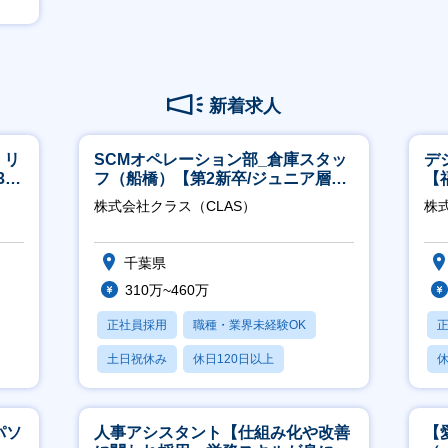
新着求人
】リ
SCMオペレーション部_倉庫スタッ
デ
40
フ（船橋）【第2新卒/ジュニア層歓
【
迎】
株式会社クラス（CLAS）
株
千葉県
310万~460万
正社員採用
職種・業界未経験OK
土日祝休み
休日120日以上
休
産休・育休あり
パソ
人事アシスタント【仕組み化や改善
【