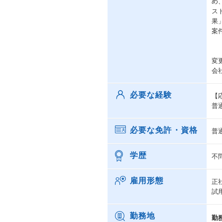
め
ス
果
案
変
会
必要な経験
【
普
必要な免許・資格
普
学歴
不
雇用形態
正
試
勤務地
勤