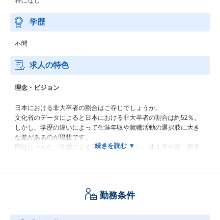
特になし
学歴
不問
求人の特色
理念・ビジョン
日本における非大卒者の割合はご存じでしょうか。
文化省のデータによると日本における非大卒者の割合は約52％。
しかし、学歴の違いによって生涯年収や就職活動の選択肢に大き
な差があるのが現状です。
同社はそんな「学歴による不平等」をなくし、非大卒や第二新卒
といった若本に特化した、就職・転職支援を行っております。
【MISSION】
勤務条件
「多様な生き方を選択できる社会を創る」
学歴や環境に縛られず、1人1人が自分の可能性を信じ、挑戦でき
る社会を実現します。