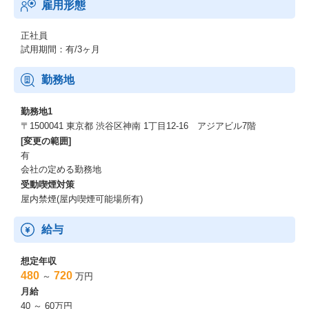
雇用形態
【VISION】
正社員
次世代の若者が「本当の自分の姿」を見つけ、誇りを持って働け
試用期間：有/3ヶ月
る未来をつくる。
過去の経歴や現在の環境に関係なく「働くを楽しめる人」を増や
勤務地
すことで、日本経済を支える人材を輩出し、企業の成長にも貢献
します。
勤務地1
〒1500041 東京都 渋谷区神南 1丁目12‐16 アジアビル7階
【MESSAGE】
[変更の範囲]
有
「ポテンシャルを秘めた若者と本当の優良企業をつなぐ架け橋に
会社の定める勤務地
なる」
受動喫煙対策
人生は何度でもやり直せます。
屋内禁煙(屋内喫煙可能場所有)
しかし、情報不足やフリな環境のせいでチャンスをつかめない
「もったいない人財」が多く存在します。
どうじに、魅力的で成長性のある中小企業が、若者にその価値を
給与
伝えきれずに埋もれている現状もあります。
同社は若者と企業の双方に眠る可能性を引き出し、挑戦の場を広
想定年収
げることで、未来を変えるきっかけをつくり続けます。
480
720
～
万円
月給
働く人・社風
40 ～ 60万円