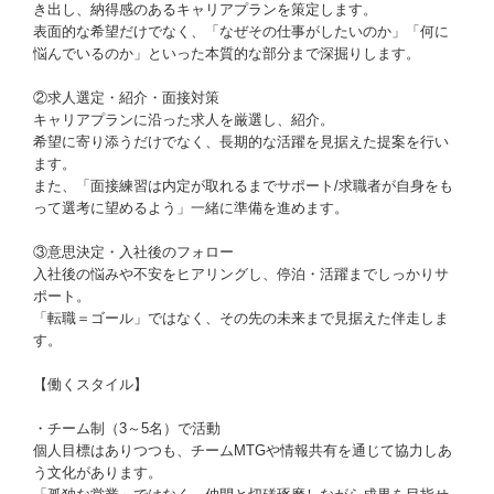
き出し、納得感のあるキャリアプランを策定します。
表面的な希望だけでなく、「なぜその仕事がしたいのか」「何に
悩んでいるのか」といった本質的な部分まで深掘りします。
②求人選定・紹介・面接対策
キャリアプランに沿った求人を厳選し、紹介。
希望に寄り添うだけでなく、長期的な活躍を見据えた提案を行い
ます。
また、「面接練習は内定が取れるまでサポート/求職者が自身をも
って選考に望めるよう」一緒に準備を進めます。
③意思決定・入社後のフォロー
入社後の悩みや不安をヒアリングし、停泊・活躍までしっかりサ
ポート。
「転職＝ゴール」ではなく、その先の未来まで見据えた伴走しま
す。
【働くスタイル】
・チーム制（3～5名）で活動
個人目標はありつつも、チームMTGや情報共有を通じて協力しあ
う文化があります。