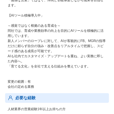
「孤独な営業」ではなく、仲間と切磋琢磨しながら成果を目指せ
ます。
【AIツール積極導入中」
～感覚ではなく根拠のある育成を～
同社では、育成や業務効率の向上を目的にAIツールを積極的に活
用しています。
新人メンバーのロープレに対して、AIが客観的にFB。MGRの指導
だけに頼らず自分の強み・改善点をリアルタイムで把握し、スピ
ード感のある成長が可能です。
AIも社内でカスタマイズ・アップデートを重ね、よい実務に即し
た内容へ。
「育てる文化」を全社で支える仕組みを整えています。
変更の範囲：有
会社の定める業務
必要な経験
人材業界の営業経験1年以上お持ちの方