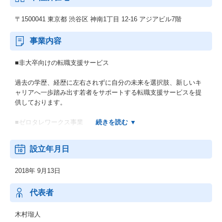
〒1500041 東京都 渋谷区 神南1丁目 12-16 アジアビル7階
事業内容
■非大卒向けの転職支援サービス
過去の学歴、経歴に左右されずに自分の未来を選択肢、新しいキ
ャリアへ一歩踏み出す若者をサポートする転職支援サービスを提
供しております。
■ゼロタレワークス事業
人材紹介事業の副業プラットフォームを運営しております。
設立年月日
現在システム開発に着手しており世の中に新しい文化・事業を展
開していきます。
2018年 9月13日
代表者
木村瑠人