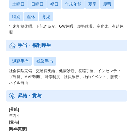
土曜日
日曜日
祝日
年末年始
夏季
慶弔
▼服装
特別
産休
育児
・オフィスカジュアルOK
Tシャツやジーパンなどラフな格好で働くメンバーが多数。
年末年始休暇、下記きゅか、GW休暇、慶弔休暇、産育休、有給休
ゼロタレのメインユーザーは20代の若年層だからこそ、
暇
かっちりスーツよりも「親しみやすさ」を感じてもらえる服装を
推奨しています。
手当・福利厚生
通勤手当
残業手当
社会保険完備、交通費支給、健康診断、役職手当、インセンティ
ブ制度、MVP制度、研修制度、社員旅行、社内イベント、服装・
ネイル自由
昇給・賞与
[昇給]
年2回
[賞与]
[昨年実績]