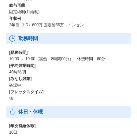
給与形態
▼働く人
固定給制(月給制)
年収例
走者には「世の中に挑戦の機会をつくりたい」「自分の可能性に
2年目（LD）600万 固定給36万＋インセン
挑戦したい」そんな想いを持った20代のメンバーが集まっていま
す・なんと、9割が人材業界未経験からのスタートです。
勤務時間
▼社風
[勤務時間]
・同世代の仲間と切磋琢磨できる環境
10:00 ～ 19:00（実働：8時間00分） 休憩時間：60分
仲間でもあり、株式会社よきあすライバルでもある関係性。
[平均残業時間]
お互いに刺激を与えあいながら成長できます。
40時間/月
[みなし残業]
・チーム意識が強い
確認中
完全な個人主義ではなく、チームで成果を追うスタイル。
[フレックスタイム]
「仲間と一緒に目標を達成する」というカルチャーが根付いてい
無
ます。
休日・休暇
・年功序列なし！実力主義
成果を出せば社歴に関係なく評価され、リーダーへの抜擢もあり
ます。
[年次有給休暇]
実際に入社半年でリーダーに昇格したメンバーも！
10日