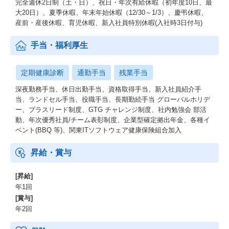
完全週休2日制（土・日）、祝日・年次有給休暇（初年度10日、最
大20日）、夏季休暇、年末年始休暇（12/30～1/3）、慶弔休暇、
産前・産後休暇、育児休暇、新入社員特別休暇(入社時3日付与)
手当・福利厚生
定期健康診断
通勤手当
残業手当
深夜勤務手当、休日出勤手当、資格取得手当、新入社員紹介手
当、ランドセル手当、役職手当、長期勤続手当 グローバルホリデ
ー、プラスリード制度、GTG チャレンジ制度、社内勉強会 部活
動、年次優秀社員/チーム表彰制度、企業型確定拠出年金、各種イ
ベント(BBQ 等)、関東ITソフトウェア健康保険組合加入
昇給・賞与
[昇給]
年1回
[賞与]
年2回