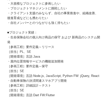
・大規模なプロジェクトに参画したい
・プロジェクトマネジメントに挑戦したい
・クライアント支援のみならず、自社の事業推進や、組織改善、
後進育成などにも携わりたい
・自社メンバーとのつながりも強く持ちたい
■プロジェクト実績：
・生命保険会社の個人向け商品の保守 および 新商品のシステム開
発
［参画工程］要件定義～リリース
［担当］PL、SE
［開発環境］言語:Java
・屋内位置情報サービスの機能追加​開発
［参画工程］要件定義～保守
［担当］SE
［開発環境］言語:Node.js, JavaScript, Python​ FW: jQuery, React​
・自動車保険の決済関連スマホアプリ開発
［参画工程］詳細設計～テスト
［担当］SE
［開発環境］言語:Dart FW:Flutter