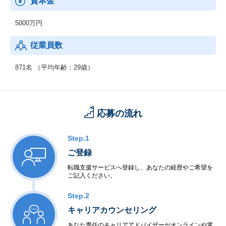
資本金
2013年よりグローバルITカンパニーを目指す第一弾としてオフシ
ョア開発をグループ会社間で解決するため、ミャンマー子会社を
5000万円
設立しています。
従業員数
871名 （平均年齢：29歳）
応募の流れ
Step.1
ご登録
転職支援サービスへ登録し、あなたの経歴やご希望を
ご記入ください。
Step.2
キャリアカウンセリング
あなた専任のキャリアアドバイザーがオンラインや電