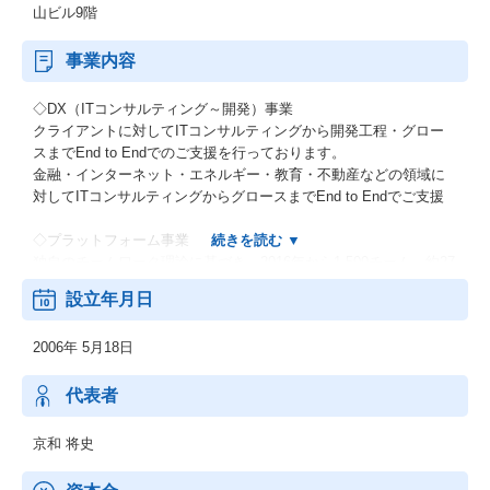
山ビル9階
事業内容
◇DX（ITコンサルティング～開発）事業
クライアントに対してITコンサルティングから開発工程・グロー
スまでEnd to Endでのご支援を行っております。
金融・インターネット・エネルギー・教育・不動産などの領域に
対してITコンサルティングからグロースまでEnd to Endでご支援
◇プラットフォーム事業
独自のチームワーク理論に基づき、2016年から1,500チーム、約27
万件のチームワークデータを収集・蓄積。
設立年月日
チームワークとITを掛け合わせ、開発チームの生産性向上、イノ
ベーションの創出、働く楽しさを強化できるクラウドサービスの
2006年 5月18日
開発を行っています。
▽プロダクト
代表者
・チームマネジメントプラットフォーム「StarTeam」
・リーダーを応援する情報メディア「LEADERS」
京和 将史
◇グローバル事業