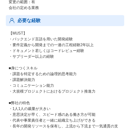
変更の範囲：有
会社の定める業務
必要な経験
【MUST】
・バックエンド言語を用いた開発経験
・要件定義から開発までの一連の工程経験2年以上
・ドキュメント若しくはコードレビュー経験
・サブリーダー以上の経験
■身につくスキル
・課題を特定するための論理的思考能力
・課題解決能力
・コミュニケーション能力
・大規模プロジェクトにおけるプロジェクト推進力
■弊社の特色
・1人1人の裁量が大きい
・意思決定が早く、スピード感のある働き方が可能
・代表や事業責任者と一緒に組織立ち上げができる
・長年の開発リソースを保有し、上流から下流まで一気通貫の支