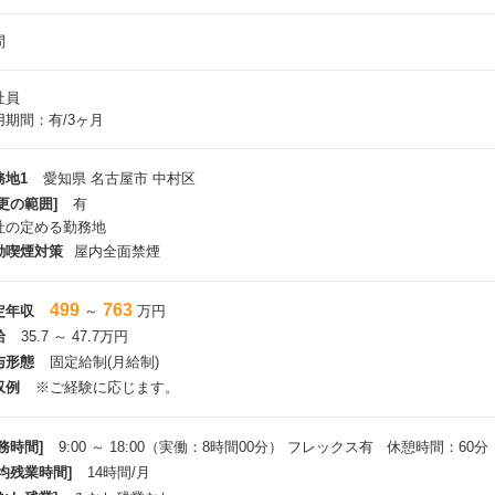
問
社員
用期間：有/3ヶ月
務地1
愛知県 名古屋市 中村区
更の範囲]
有
社の定める勤務地
動喫煙対策
屋内全面禁煙
499
763
定年収
～
万円
給
35.7 ～ 47.7万円
与形態
固定給制(月給制)
収例
※ご経験に応じます。
務時間]
9:00 ～ 18:00（実働：8時間00分） フレックス有 休憩時間：60分
平均残業時間]
14時間/月