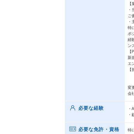
【
・
ご
・
特
ポ
経
ン
【
新
エ
【
変
会
必要な経験
・
・
必要な免許・資格
特