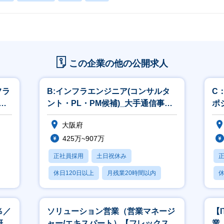
この企業の他の公開求人
フラ
B:インフラエンジニア(コンサルタ
C
期
ント・PL・PM候補)_大手通信事業
ポ
グループ/大阪梅田勤務
大阪府
425万~907万
正社員採用
土日祝休み
休日120日以上
月残業20時間以内
休
賞与あり
％／
ソリューション営業（営業マネージ
【
研修
ャー/エキスパート）【フレックス／
業