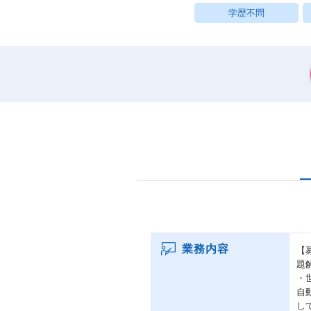
学歴不問
業務内容
【
題
・
自
し