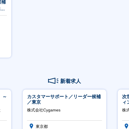
候補
I／
新着求人
 ～
カスタマーサポート／リーダー候補
次
／東京
ィ
社
株式会社Cygames
株
東京都