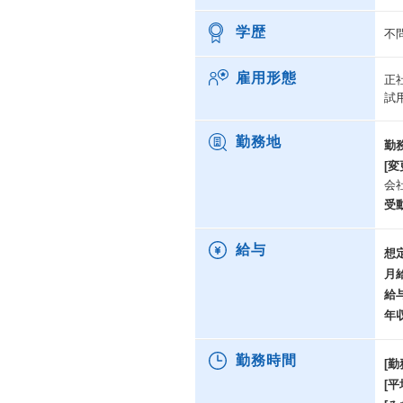
学歴
不
雇用形態
正
試
勤務地
勤
[変
会
受
給与
想
月
給
年
勤務時間
[勤
[