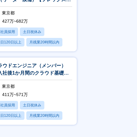
モート可／世界30か国に展開】
東京都
427万~682万
正社員採用
土日祝休み
日120日以上
月残業20時間以内
賞与あり
ラウドエンジニア（メンバー）
入社後1か月間のクラウド基礎研
／キャリアプラン優先のアサイ
東京都
！】
411万~571万
正社員採用
土日祝休み
日120日以上
月残業20時間以内
賞与あり