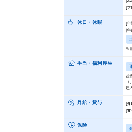
[み
[
休日・休暇
[年
[
※
手当・福利厚生
役
り
屋
昇給・賞与
[昇
[賞
保険