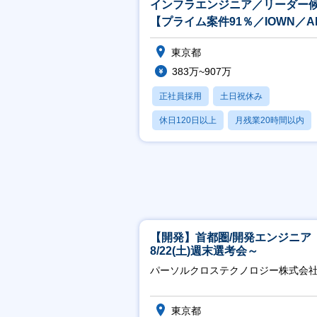
インフラエンジニア／リーダー
【プライム案件91％／IOWN／A
フルリモート案件あり】
東京都
383万~907万
正社員採用
土日祝休み
休日120日以上
月残業20時間以内
賞与あり
【開発】首都圏/開発エンジニア
8/22(土)週末選考会～
パーソルクロステクノロジー株式会
東京都