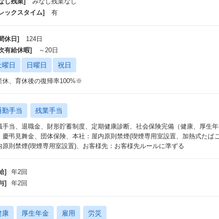
なし残業]
みなし残業なし
フレックスタイム]
有
間休日]
124日
年次有給休暇]
～20日
土曜日
日曜日
祝日
産休、育休後の復帰率100%※
通勤手当
残業手当
職手当、退職金、財形貯蓄制度、定期健康診断、社会保険完備（健康、厚生年
、慶弔見舞金、団体保険、本社：屋内原則禁煙(喫煙専用室設置、加熱式たばこ
内原則禁煙(喫煙専用室設置)、お客様先：お客様先ルールに準ずる
給]
年2回
与]
年2回
健康
厚生年金
雇用
労災