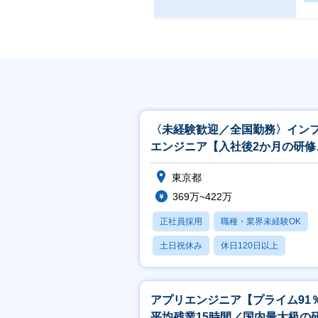
〈未経験歓迎／全国勤務〉イン
エンジニア【入社後2か月の研修
間／夜勤無／土日祝】
東京都
369万~422万
正社員採用
職種・業界未経験OK
土日祝休み
休日120日以上
月残業20時間以内
アプリエンジニア【プライム91
平均残業15時間／国内最大級の