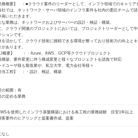
業務概要】 ：■クラウド案件のリーダーとして、インフラ領域でのキャリア
当社では、ネットワーク・サーバ領域のインフラ案件を社内の委託チームで請
参画いただきます。
主な業務は、ネットワークおよびサーバーの設計・検証・構築。
に、クラウド関連のプロジェクトにおいては、プロジェクトリーダーとして中
ジションです。
験を活かして、クラウド技術に挑戦できる環境が整っており技術力の向上とキ
スがあります。
PJ概要】 ：・Azure、AWS、GCP等クラウドプロジェクト
規構築、要件変更に伴う構成変更と様々なプロジェクトを請負で対応
ンドユーザ様も製造業や、私立大学、電力会社等様々
担当工程】 ：・設計、検証、構築
更の範囲：有
社の定める業務
AWSを使用したインフラ基盤構築における各工程の業務経験 目安1年以上
顧客要件のヒアリングと提案書作成、提案
になし