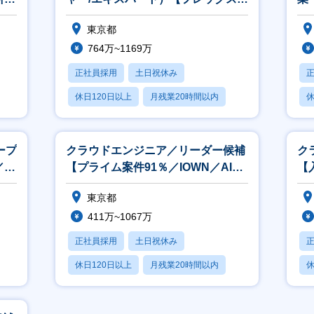
リモート可／世界30か国に展開】
リ
東京都
764万~1169万
正社員採用
土日祝休み
休日120日以上
月残業20時間以内
休
賞与あり
ープ
クラウドエンジニア／リーダー候補
ク
／リ
【プライム案件91％／IOWN／AI／
【
フルリモート案件あり】
修
東京都
ン
411万~1067万
正社員採用
土日祝休み
休日120日以上
月残業20時間以内
休
賞与あり