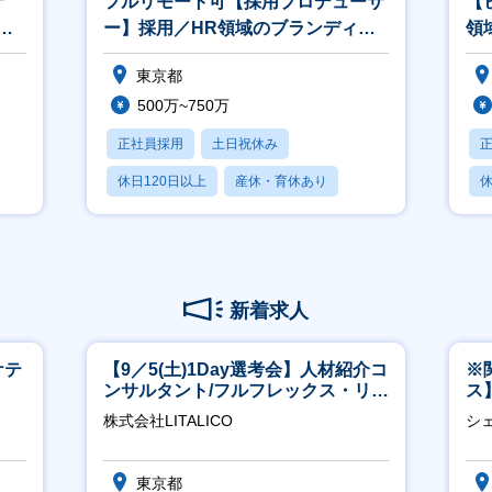
サ
フルリモート可【採用プロデューサ
【
ン
ー】採用／HR領域のブランディン
領
グをプロデュース（N）
ツ
東京都
500万~750万
正社員採用
土日祝休み
休日120日以上
産休・育休あり
休
賞与あり
新着求人
ケテ
【9／5(土)1Day選考会】人材紹介コ
※
ンサルタント/フルフレックス・リモ
ス
ート/育休最長6年取得可
ー
株式会社LITALICO
シ
東京都