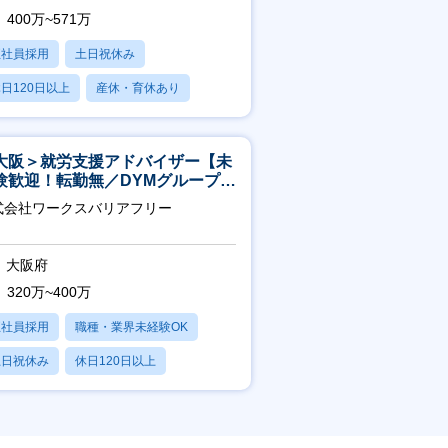
400万~571万
正社員採用
土日祝休み
日120日以上
産休・育休あり
賞与あり
大阪＞就労支援アドバイザー【未
験歓迎！転勤無／DYMグループ／
スピタリティ高い方歓迎／土日
式会社ワークスバリアフリー
】
大阪府
320万~400万
正社員採用
職種・業界未経験OK
土日祝休み
休日120日以上
産休・育休あり