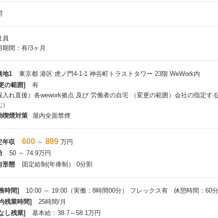
問
社員
用期間：有/3ヶ月
務地1
東京都 港区 虎ノ門4-1-1 神谷町トラストタワー 23階 WeWork内
更の範囲]
有
雇入れ直後）各wework拠点 及び 労働者の自宅 （変更の範囲）会社の指定
む）
動喫煙対策
屋内全面禁煙
600
899
定年収
～
万円
給
50 ～ 74.9万円
与形態
固定給制(年俸制） 0分割
務時間]
10:00 ～ 19:00（実働：8時間00分） フレックス有 休憩時間：60
平均残業時間]
25時間/月
なし残業]
基本給：38.7～58.1万円