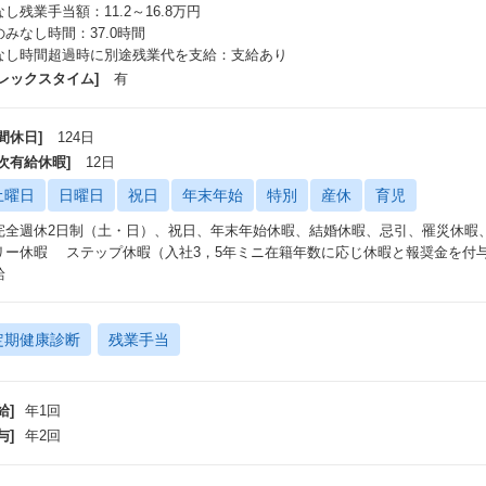
し残業手当額：11.2～16.8万円
のみなし時間：37.0時間
なし時間超過時に別途残業代を支給：支給あり
フレックスタイム]
有
間休日]
124日
年次有給休暇]
12日
土曜日
日曜日
祝日
年末年始
特別
産休
育児
完全週休2日制（土・日）、祝日、年末年始休暇、結婚休暇、忌引、罹災休暇
リー休暇 ステップ休暇（入社3，5年ミニ在籍年数に応じ休暇と報奨金を付
給
定期健康診断
残業手当
給]
年1回
与]
年2回