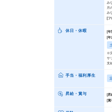
みな
月
み
[
休日・休暇
[年
[
※
サ
支
手当・福利厚生
昇給・賞与
[昇
[賞