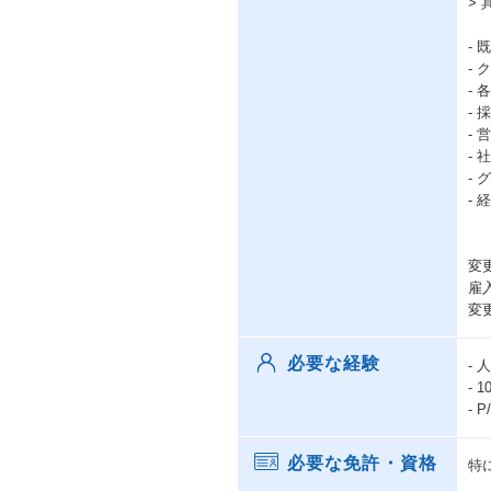
>
-
-
-
-
-
-
-
-
変
雇
変
必要な経験
-
-
-
必要な免許・資格
特