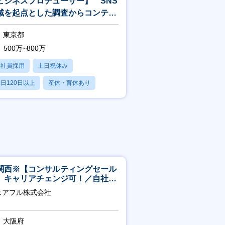
ビジネスプロデューサー】 SNS
域を起点とした調査からコンテン
企画、制作、施策実装、検証
東京都
500万~800万
正社員採用
土日祝休み
日120日以上
産休・育休あり
転勤なし
関西※【コンサルティングセール
】キャリアチェンジ可！／自社サ
ビス『シェアフル』の営業
ェアフル株式会社
大阪府