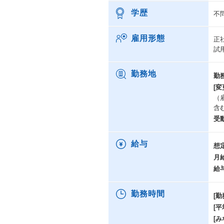
学歴
不
雇用形態
正
試
勤務地
勤
[変
（
含
受
給与
想
月
給
勤務時間
[勤
[
[み