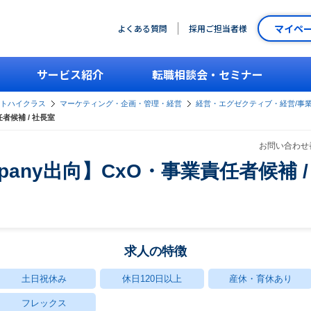
マイペ
よくある質問
採用ご担当者様
サービス紹介
転職相談会・セミナー
ントハイクラス
マーケティング・企画・管理・経営
経営・エグゼクティブ・経営/事
者候補 / 社長室
お問い合わせ番
pany出向】CxO・事業責任者候補 /
求人の特徴
土日祝休み
休日120日以上
産休・育休あり
フレックス