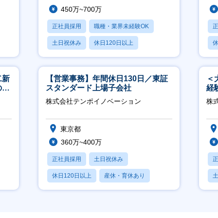
450万~700万
正社員採用
職種・業界未経験OK
土日祝休み
休日120日以上
休
産休・育休あり
二新
【営業事務】年間休日130日／東証
＜
のマ
スタンダード上場子会社
経
修充
ホ
株式会社テンポイノベーション
株
祝
東京都
360万~400万
正社員採用
土日祝休み
休日120日以上
産休・育休あり
賞与あり