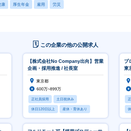
健康
厚生年金
雇用
労災
この企業の他の公開求人
【株式会社No Company出向】営業
プ
企画・採用推進 / 社長室
東
東京都
600万~899万
正社員採用
土日祝休み
休日120日以上
産休・育休あり
休
賞与あり