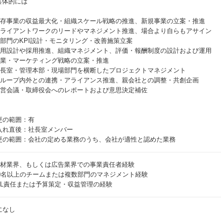
 具体的には
 既存事業の収益最大化・組織スケール戦略の推進、新規事業の立案・推進
 クライアントワークのリードやマネジメント推進、場合より自らもアサイン
 各部門のKPI設計・モニタリング・改善施策立案
 採用設計や採用推進、組織マネジメント、評価・報酬制度の設計および運用
 営業・マーケティング戦略の立案・推進
 社長室・管理本部・現場部門を横断したプロジェクトマネジメント
 グループ内外との連携・アライアンス推進、親会社との調整・共創企画
 経営会議・取締役会へのレポートおよび意思決定補佐
更の範囲：有
入れ直後：社長室メンバー
更の範囲：会社の定める業務のうち、会社が適性と認めた業務
 人材業界、もしくは広告業界での事業責任者経験
 10名以上のチームまたは複数部門のマネジメント経験
 P/L責任または予算策定・収益管理の経験
になし