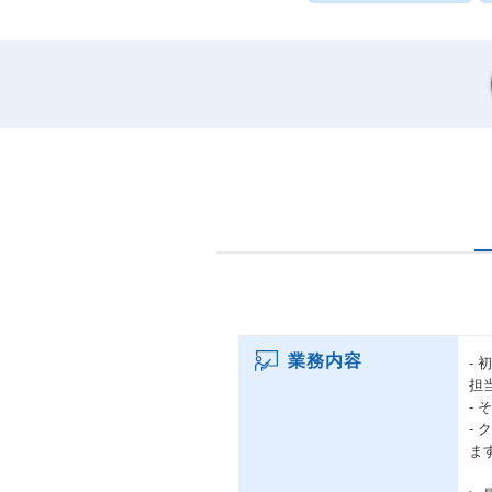
業務内容
-
担
-
-
ま