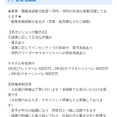
★業界・職種未経験大歓迎！20代～30代の社員が多数活躍してお
ります★
・顧客折衝経験がある方（営業・販売職などのご経験）
【本ポジションの魅力点】
①成果に応じて正当な評価が
・還元あり
・成果に応じてインセンティブの支給や、賞与支給あり
・20代でリーダーやマネージャーへの昇給実績あり
※モデル年収例※
1年目(プレイヤー)／520万円→3年目(サブマネージャー)／650万円
→5年目(マネージャー)／800万円
②研修体制充実
・入社後の研修は丁寧に行います！未経験でも安心いただける環
境です
（入社後のみならず、マネジメント研修なども実施しておりま
す）
・若手が中心の組織になり、同世代と一緒に活躍できます
・残業の削減にも取り組んでおり、社員の方が働きやすい制度を