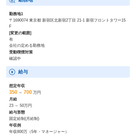
勤務地1
〒1690074 東京都 新宿区北新宿2丁目 21-1 新宿フロントタワー15
F
[変更の範囲]
有
会社の定める勤務地
受動喫煙対策
確認中
給与
想定年収
350
700
～
万円
月給
23 ～ 50万円
給与形態
固定給制(月給制)
年収例
年収800万（5年・マネージャー）