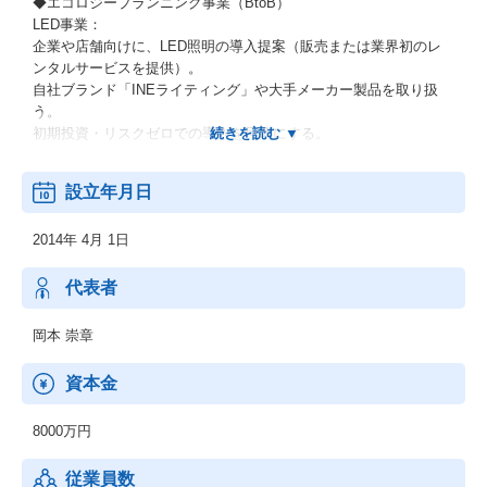
◆エコロジープランニング事業（BtoB）
LED事業：
企業や店舗向けに、LED照明の導入提案（販売または業界初のレ
ンタルサービスを提供）。
自社ブランド「INEライティング」や大手メーカー製品を取り扱
う。
初期投資・リスクゼロでの導入を可能にする。
電力削減事業：
設立年月日
病院、工場、ホテルなどの大規模施設に対し、電力のプロとして
新電力やEMS（エネルギーマネジメントシステム）を活用した省
2014年 4月 1日
エネプランのコンサルティング提案を行う。
◆WEBマーケティング事業（BtoC）
代表者
ライフライン（電気・ガス）の最適化提案：
個人顧客に対し、電力・ガス自由化の波の中で、利用状況をヒア
岡本 崇章
リングし多様な供給会社や料金プランの中から最適なライフライ
ンサービスを提案・サポートする。
資本金
通信回線サービス：
8000万円
引越しなどに伴うインターネット回線サービスの見直しや、最適
な回線・プロバイダの提案・販売を行う。
従業員数