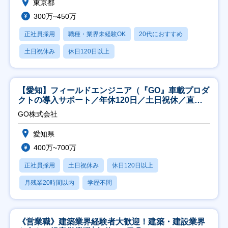
東京都
300万~450万
正社員採用
職種・業界未経験OK
20代におすすめ
土日祝休み
休日120日以上
【愛知】フィールドエンジニア（『GO』車載プロダ
クトの導入サポート／年休120日／土日祝休／直行
直帰
GO株式会社
愛知県
400万~700万
正社員採用
土日祝休み
休日120日以上
月残業20時間以内
学歴不問
《営業職》建築業界経験者大歓迎！建築・建設業界