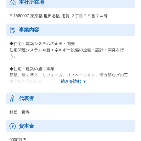
本社所在地
〒1580097 東京都 世田谷区 用賀 ２丁目２９番２４号
事業内容
◆住宅・建築システムの企画・開発
住宅関連システムや新エネルギー設備の企画・設計・開発を行
う。
◆住宅・建築の施工事業
新築、建て替え、リフォーム、リノベーション、増改築などの工
事全般を手掛ける。
◆建材・住宅設備の販売・施工
代表者
住宅リフォーム建材や省エネルギー設備機器の販売・設置・施工
を実施。
村松 慶多
◆不動産再生・リノベーション事業
中古物件の再生や価値向上を目的としたリノベーション、不動産
資本金
活用を推進。
9900万円