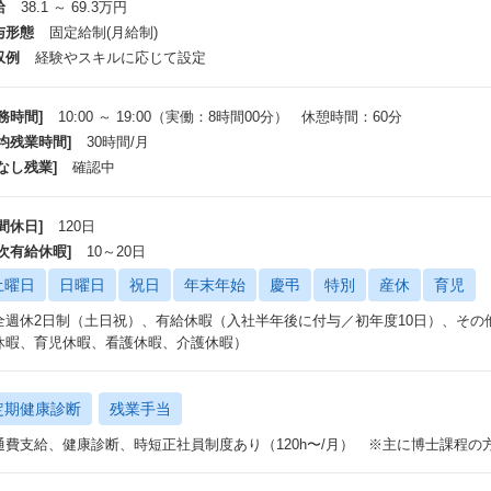
給
38.1 ～ 69.3万円
与形態
固定給制(月給制)
収例
経験やスキルに応じて設定
務時間]
10:00 ～ 19:00（実働：8時間00分） 休憩時間：60分
平均残業時間]
30時間/月
なし残業]
確認中
間休日]
120日
年次有給休暇]
10～20日
土曜日
日曜日
祝日
年末年始
慶弔
特別
産休
育児
全週休2日制（土日祝）、有給休暇（入社半年後に付与／初年度10日）、その
休暇、育児休暇、看護休暇、介護休暇）
定期健康診断
残業手当
通費支給、健康診断、時短正社員制度あり（120h〜/月） ※主に博士課程の