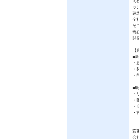
同
ッ
建
全
そ
現
開
【
■
・
・
・
■
・
・
・
・
変
会