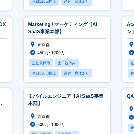
休日120日以上
産休・育休あり
賞与あり
DX
Marketing / マーケティング【AI
Ac
SaaS事業本部】
ン
東京都
450万~1200万
正社員採用
土日祝休み
休日120日以上
産休・育休あり
休
賞与あり
モバイルエンジニア【AI SaaS事業
Q
本部】
東京都
500万~1000万