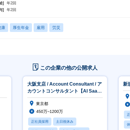
給]
年2回
与]
年2回
健康
厚生年金
雇用
労災
この企業の他の公開求人
大阪支店 / Account Consultant / ア
新
カウントコンサルタント【AI SaaS
事業
東京都
450万~1200万
正社員採用
土日祝休み
休