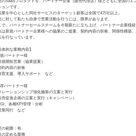
社のSaaSプロダクトを、パートナー企業（販売代理店）様とともに全国のエ
ションです。
設業を中心とした同社サービスのターゲット顧客は全国で4万社以上。
社に対して私たち自身で営業活動を行うには、限界があります。
こで、パートナーセールスチームを今期新たに立ち上げ、パートナー企業様経
在は新規パートナー企業様への協業のご提案、契約内容の折衝、関係性構築、
拓を行なっています。
具体的な業務内容】
新規パートナー様
新規開拓営業（協業提案）
契約内容の折衝
教育支援、導入サポート など
既存パートナー様
リレーションシップ強化施策の立案と実行
販売促進企画の立案と実行（キャンペーン）
KGI、各種KPI管理・分析
営業同行 など
更の範囲：有
社の定める業務