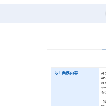
業務内容
A
A
AI
サ
る
【