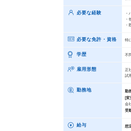
必要な経験
・
・
・
必要な免許・資格
特
学歴
不
雇用形態
正
試
勤務地
勤
[変
会
受
給与
想