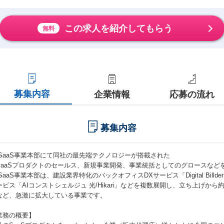
この求人を紹介してもらう
無料
募集内容
企業情報
応募の流れ
募集内容
I SaaS事業本部にて同社の最先端テクノロジーが搭載された
ISaaSプロダクトのセールス、新規事業開発、事業統括としてのグロースなど
 SaaS事業本部は、建設業界特化のバックオフィスDXサービス「Digital Bil
ービス「AIコンストシェルジュ 光/Hikari」などを複数展開し、立ち上げから約
など、急激に拡大している事業です。
業務の概要】