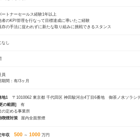
パートナーセールス経験1年以上
他者のKPI管理を行なって目標達成に導いたご経験
既存の手法に捉われずに新たな取り組みに挑戦できるスタンス
になし
問
社員
用期間：有/3ヶ月
務地1
〒1010062 東京都 千代田区 神田駿河台4丁目6番地 御茶ノ水ソラシ
更の範囲]
有
社の定める事業所
動喫煙対策
屋内全面禁煙
500
1000
定年収
～
万円