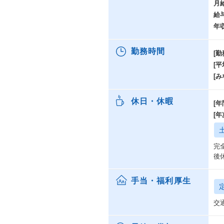
月
給
年
勤務時間
[勤
[
[み
休日・休暇
[年
[
完
後
手当・福利厚生
交