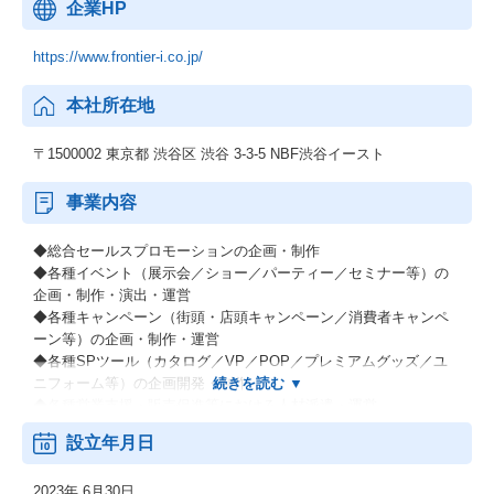
企業HP
https://www.frontier-i.co.jp/
本社所在地
〒1500002 東京都 渋谷区 渋谷 3-3-5 NBF渋谷イースト
事業内容
◆総合セールスプロモーションの企画・制作
◆各種イベント（展示会／ショー／パーティー／セミナー等）の
企画・制作・演出・運営
◆各種キャンペーン（街頭・店頭キャンペーン／消費者キャンペ
ーン等）の企画・制作・運営
◆各種SPツール（カタログ／VP／POP／プレミアムグッズ／ユ
ニフォーム等）の企画開発・制作
◆各種営業支援・販売促進等における人材派遣・運営
◆各種施設内外装／スペースデザイン／イベント美術のデザイン
設立年月日
／造作施工
◆各種コンテンツ（番組制作／映像・音源制作／広告制作等ソフ
2023年 6月30日
ト関連）の企画開発・制作