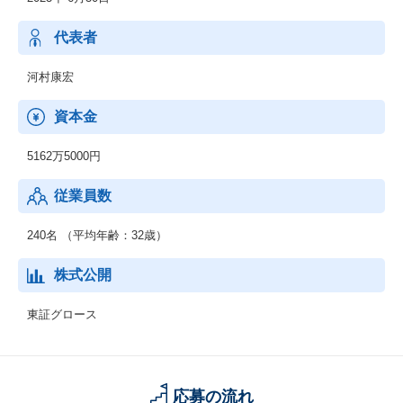
◆デジタルプロモーション及びソリューション（ホームページ／A
SP等web関連）の企画開発・制作・運営
代表者
◆日本プロサーフィン連盟 広報事業部
河村康宏
◆ザ アンブレラ プロジェクト ジャパン
◆QuiCookingホームページ運営／全国本部
資本金
5162万5000円
従業員数
240名 （平均年齢：32歳）
株式公開
東証グロース
応募の流れ