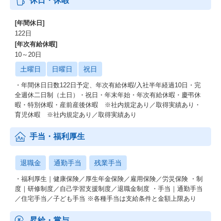
休日・休暇
[年間休日]
122日
[年次有給休暇]
10～20日
土曜日
日曜日
祝日
・年間休日日数122日予定、年次有給休暇/入社半年経過10日・完
全週休二日制（土日）・祝日・年末年始・年次有給休暇・慶弔休
暇・特別休暇・産前産後休暇 ※社内規定あり／取得実績あり・
育児休暇 ※社内規定あり／取得実績あり
手当・福利厚生
退職金
通勤手当
残業手当
・福利厚生｜健康保険／厚生年金保険／雇用保険／労災保険 ・制
度｜研修制度／自己学習支援制度／退職金制度 ・手当｜通勤手当
／住宅手当／子ども手当 ※各種手当は支給条件と金額上限あり
昇給・賞与