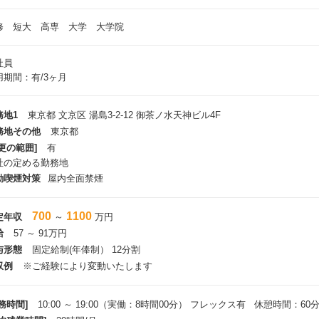
修 短大 高専 大学 大学院
社員
用期間：有/3ヶ月
務地1
東京都 文京区 湯島3-2-12 御茶ノ水天神ビル4F
務地その他
東京都
更の範囲]
有
社の定める勤務地
動喫煙対策
屋内全面禁煙
700
1100
定年収
～
万円
給
57 ～ 91万円
与形態
固定給制(年俸制） 12分割
収例
※ご経験により変動いたします
務時間]
10:00 ～ 19:00（実働：8時間00分） フレックス有 休憩時間：60