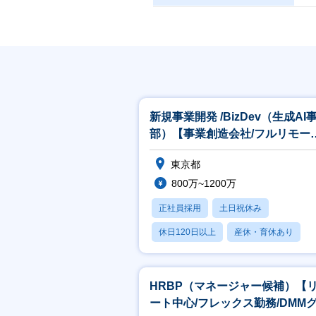
新規事業開発 /BizDev（生成AI
部）【事業創造会社/フルリモー
ト/DMMグループ/副業可】
東京都
800万~1200万
正社員採用
土日祝休み
休日120日以上
産休・育休あり
月残業20時間以内
HRBP（マネージャー候補）【
ート中心/フレックス勤務/DMM