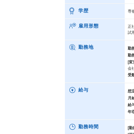
学歴
専
雇用形態
正
試
勤務地
勤
勤
[変
会
受
給与
想
月
給
年
勤務時間
[勤