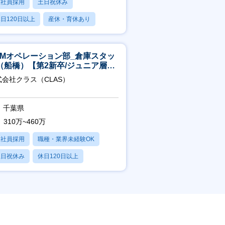
正社員採用
土日祝休み
日120日以上
産休・育休あり
残業20時間以内
CMオペレーション部_倉庫スタッ
（船橋）【第2新卒/ジュニア層歓
】
式会社クラス（CLAS）
千葉県
310万~460万
正社員採用
職種・業界未経験OK
土日祝休み
休日120日以上
産休・育休あり