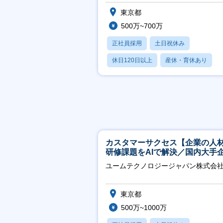
ープ/採用要件・戦略】
東京都
500万~700万
正社員採用
土日祝休み
休日120日以上
産休・育休あり
転勤なし
カスタマーサクセス【企業の人
研修課題をAIで解決／国内大手
約3万社導入／フレックス可】
ユームテクノロジージャパン株式会
東京都
500万~1000万