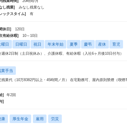
平均残業時間]
20時間/月
なし残業]
みなし残業なし
フレックスタイム]
有
間休日]
120日
年次有給休暇]
10～10日
土曜日
日曜日
祝日
年末年始
夏季
慶弔
産休
育児
全週休2日制（土日祝休み）、介護休暇、有給休暇（入社6ヶ月後10日付与）
残業手当
定残業代（10万8382円以上・45時間／月） 在宅勤務可、屋内原則禁煙（喫
給]
年2回
与]
健康
厚生年金
雇用
労災