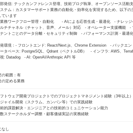
 外部発信: テックカンファレンス登壇、技術ブログ執筆、オープンソース活動
システム：カスタマーサポート業務の自動化・効率化を実現するため、以下の
しています
- 業務ワークフロー管理・自動化 - AIによる応答生成・最適化 - ナレッ
 マルチチャネル（チャット、音声、メール）対応 - オペレーター支援機能 
 テナントごとのデータ分離・セキュリティ制御 - パフォーマンス計測・最適化
発環境：- フロントエンド: React/Next.js、Chrome Extension - バックエンド: Ty
データベース: PostgreSQL、Qdrant（ベクトルDB） - インフラ: AWS、Terraform -
視: Datadog - AI: OpenAI/Anthropic API 等
更の範囲：有
社の定める業務
 ソフトウェア開発プロジェクトでのプロジェクトマネジメント経験（3年以上
 アジャイル開発（スクラム、カンバン等）での実践経験
 技術的課題解決・エンジニアとの技術的コミュニケーション能力
 複数ステークホルダー調整・顧客価値実証の実務経験
になし