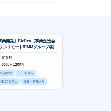
事業開発】BizDev【事業創造会
/フルリモート/DMMグループ/副業
/０→１or１→１０】
東京都
800万~1200万
正社員採用
土日祝休み
日120日以上
産休・育休あり
残業20時間以内