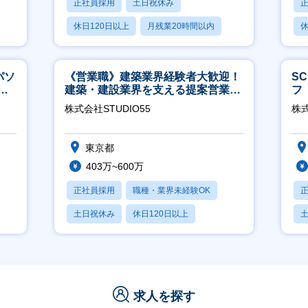
正社員採用
土日祝休み
休日120日以上
月残業20時間以内
休
学歴不問
月
パソ
《営業職》建築業界経験者大歓迎！
S
実
建築・建設業界を支える提案営業職
フ
│年休125日◎フレックス
迎
株式会社STUDIO55
株
東京都
403万~600万
正社員採用
職種・業界未経験OK
土日祝休み
休日120日以上
産休・育休あり
求人を探す