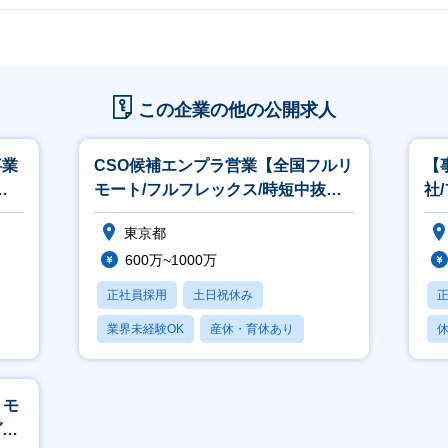
この企業の他の公開求人
事業
CSO候補エンプラ営業【全国フルリ
【
モート/フルフレックス/時短中抜け
社
可/副業OK/DMMグループ】
可
東京都
600万~1000万
正社員採用
土日祝休み
業界未経験OK
産休・育休あり
休
月残業20時間以内
月
リモ
グル