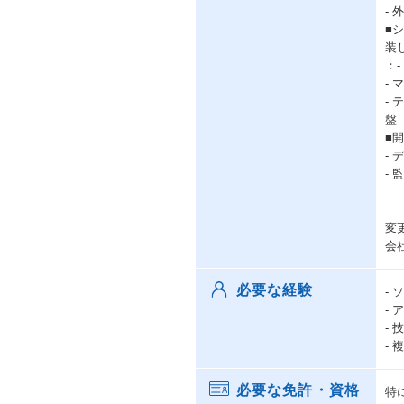
-
■
装
：
-
-
盤
■開
- 
- 監
変
会
必要な経験
-
-
-
-
必要な免許・資格
特