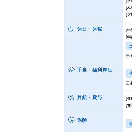
[
[み
[
休日・休暇
[年
[
完
手当・福利厚生
固
昇給・賞与
[昇
[賞
保険