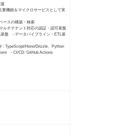
支援
主要機能をマイクロサービスとして実
ジベースの構築・検索
- マルチテナント対応の認証・認可基盤
基盤 - データパイプライン・ETL基
peScript/Hono/Drizzle、Python
 CI/CD: GitHub Actions
）