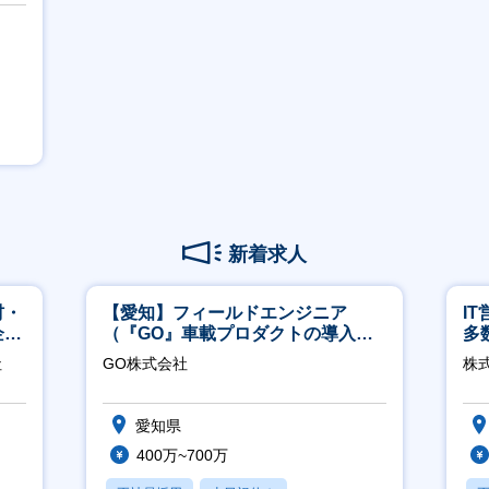
新着求人
材・
【愛知】フィールドエンジニア
I
企業
（『GO』車載プロダクトの導入サ
多
ポート／年休120日／土日祝休／直
リ
社
GO株式会社
株式
行直帰
愛知県
400万~700万