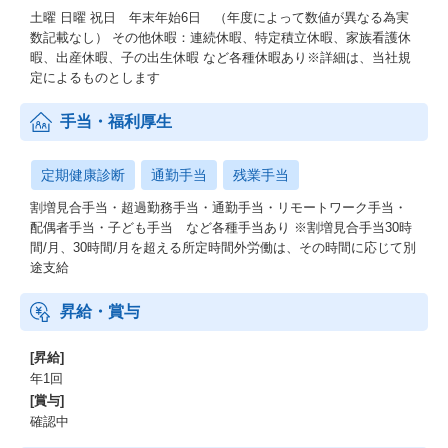
土曜 日曜 祝日 年末年始6日 （年度によって数値が異なる為実
数記載なし） その他休暇：連続休暇、特定積立休暇、家族看護休
暇、出産休暇、子の出生休暇 など各種休暇あり※詳細は、当社規
定によるものとします
手当・福利厚生
定期健康診断
通勤手当
残業手当
割増見合手当・超過勤務手当・通勤手当・リモートワーク手当・
配偶者手当・子ども手当 など各種手当あり ※割増見合手当30時
間/月、30時間/月を超える所定時間外労働は、その時間に応じて別
途支給
昇給・賞与
[昇給]
年1回
[賞与]
確認中