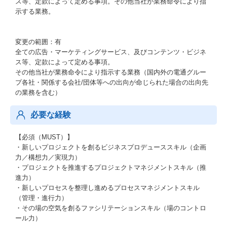
ス等、定款によって定める事項。その他当社が業務命令により指
示する業務。
変更の範囲：有
全ての広告・マーケティングサービス、及びコンテンツ・ビジネ
ス等、定款によって定める事項。
その他当社が業務命令により指示する業務（国内外の電通グルー
プ各社・関係する会社/団体等への出向が命じられた場合の出向先
の業務を含む）​
必要な経験
【必須（MUST）】
・新しいプロジェクトを創るビジネスプロデューススキル（企画
力／構想力／実現力）
・プロジェクトを推進するプロジェクトマネジメントスキル（推
進力）
・新しいプロセスを整理し進めるプロセスマネジメントスキル
（管理・進行力）
・その場の空気を創るファシリテーションスキル（場のコントロ
ール力）