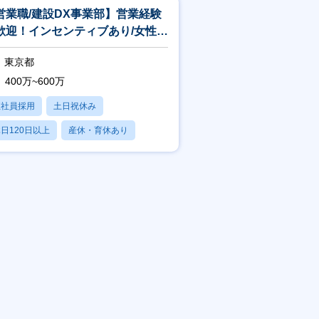
営業職/建設DX事業部】営業経験
歓迎！インセンティブあり/女性も
きやすい福利厚生
東京都
400万~600万
正社員採用
土日祝休み
日120日以上
産休・育休あり
賞与あり