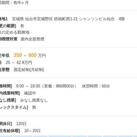
用期間：有/6ヶ月
務地1
宮城県 仙台市宮城野区 鉄砲町西1-21 シャンソンビル仙台 4階
更の範囲]
有
社の定める勤務地
動喫煙対策
屋内全面禁煙
350
600
定年収
～
万円
給
25 ～ 42.8万円
与形態
固定給制(月給制)
務時間]
9:00 ～ 18:00（実働：8時間00分） 休憩時間：60分
平均残業時間]
確認中
なし残業]
みなし残業なし
フレックスタイム]
無
間休日]
120日
年次有給休暇]
10～20日