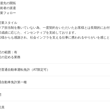
派遣先の開拓
技術者の派遣
就業フォロー
営業スタイル
リア担当制を敷いていない為、一度契約をいただいたお客様とは長期的にお付
業成績に応じた、インセンティブを支給しております。
客様からも感謝され、社会インフラを支える仕事に携われるやりがいを感じと
更の範囲：有
社の定める業務
要普通自動車運転免許（AT限定可）
通自動車免許第一種
問
社員