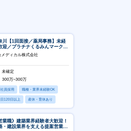
奈川【1回面接／薬局事務】未経
歓迎／プラチナくるみんマーク取
／月平均残業13h／年休126日
合メディカル株式会社
未確定
300万~300万
正社員採用
職種・業界未経験OK
日120日以上
産休・育休あり
残業20時間以内
営業職》建築業界経験者大歓迎！
築・建設業界を支える提案営業職