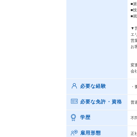
■
■
■
▼
エ
営
お
変
会
必要な経験
・
必要な免許・資格
普
学歴
不
雇用形態
正