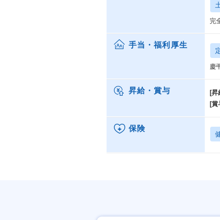
完
手当・福利厚生
慶
昇給・賞与
[昇
[賞
保険