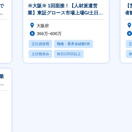
で
※大阪※ 1回面接！【人材派遣営
【
万
業】東証グロース市場上場G/土日祝
者
休み
働
大阪府
366万~600万
正社員採用
職種・業界未経験OK
土日祝休み
休日120日以上
休
産休・育休あり
業
マ