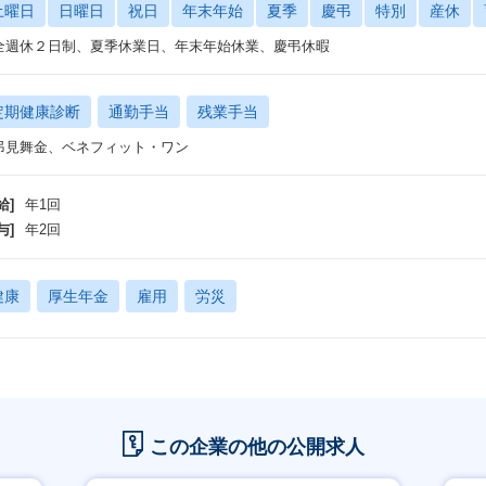
土曜日
日曜日
祝日
年末年始
夏季
慶弔
特別
産休
全週休２日制、夏季休業日、年末年始休業、慶弔休暇
定期健康診断
通勤手当
残業手当
弔見舞金、ベネフィット・ワン
給]
年1回
与]
年2回
健康
厚生年金
雇用
労災
この企業の他の公開求人