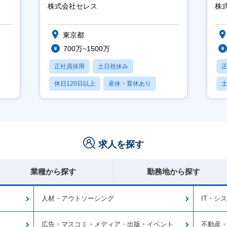
│
株式会社セレス
株式
東京都
700万~1500万
正社員採用
土日祝休み
休日120日以上
産休・育休あり
賞与あり
求人を探す
業種から探す
勤務地から探す
人材・アウトソーシング
IT・シ
広告・マスコミ・メディア・出版・イベント
不動産