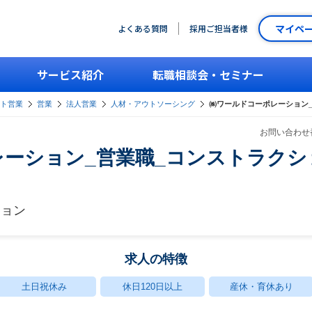
マイペ
よくある質問
採用ご担当者様
サービス紹介
転職相談会・セミナー
ント営業
営業
法人営業
人材・アウトソーシング
㈱ワールドコーポレーション
お問い合わせ番
ーション_営業職_コンストラクシ
ション
求人の特徴
土日祝休み
休日120日以上
産休・育休あり