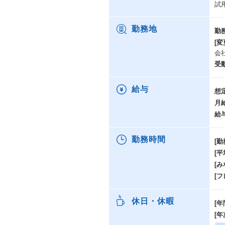
試
勤務地
勤
[変
会
受
給与
想
月
給
勤務時間
[勤
[
[み
[
休日・休暇
[年
[