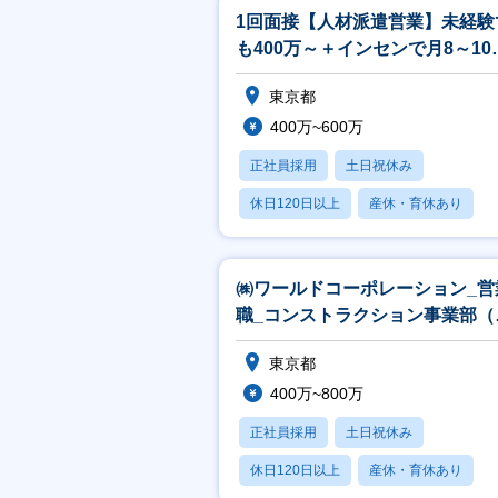
1回面接【人材派遣営業】未経験
も400万～＋インセンで月8～10
稼げる/達成率80%/土日祝休み
東京都
400万~600万
正社員採用
土日祝休み
休日120日以上
産休・育休あり
賞与あり
㈱ワールドコーポレーション_営
職_コンストラクション事業部（
ネージャー候補）
東京都
400万~800万
正社員採用
土日祝休み
休日120日以上
産休・育休あり