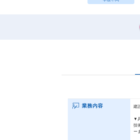
業務内容
建
▼
技
ー