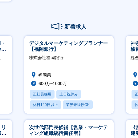
新着求人
材・
デジタルマーケティングプランナー
神
企業
【福岡銀行】
験
得
社
株式会社福岡銀行
総
福岡県
600万~1000万
正社員採用
土日祝休み
休日120日以上
業界未経験OK
休
産休・育休あり
月
】リ
次世代部門長候補【営業・マーケテ
《
40
ィング組織統括責任者】
建