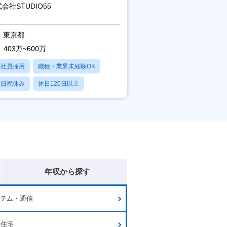
年休125日◎フレックス
会社STUDIO55
東京都
403万~600万
正社員採用
職種・業界未経験OK
土日祝休み
休日120日以上
産休・育休あり
年収から探す
ステム・通信
・住宅