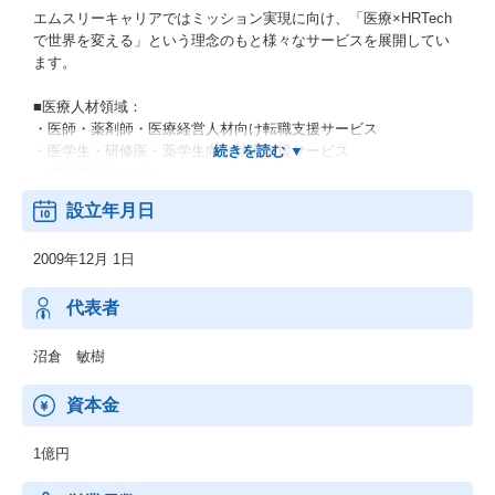
エムスリーキャリアではミッション実現に向け、「医療×HRTech
で世界を変える」という理念のもと様々なサービスを展開してい
ます。
■医療人材領域：
・医師・薬剤師・医療経営人材向け転職支援サービス
・医学生・研修医・薬学生向け就職支援サービス
・求人媒体サービス
設立年月日
■経営支援領域：
・医療機関向け採用支援SaaSサービス
2009年12月 1日
・病院向け経営支援コンサルティングサービス
・調剤薬局向け事業承継・M&Aサービス
代表者
■健康経営領域：
・エンタープライズ企業・SMB企業向け産業医顧問サービス
沼倉 敏樹
・健康経営コンサルティングサービス
資本金
上記以外にも、世の中や顧客のニーズに合わせ、自治体向けや訪
日外国人向けのものも含む積極的な新規サービス開発・創出も行
1億円
っております。