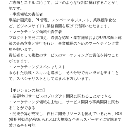
ご志向とスキルに応じて、以下のような役割に挑戦することが可
能です。
・事業領域の責任者
事業計画策定、PL管理、メンバーマネジメント、業務標準化な
ど、ビジネスサイドに業務範囲を広げて活躍いただきます。
・マーケティング領域の責任者
プロダクト開発に加え、適切な認知・集客施策およびUI/UX向上施
策の企画立案と実行を行い、事業成長のためのマーケティング業
務を担います。
責任者として複数のサービスのマーケティングに責任を持つこと
ができます。
・マーケティングスペシャリスト
限られた領域・スキルを追求し、その分野で高い成果を出すこと
で、スペシャリストとして進まれる方もいます。
【ポジションの魅力】
・業界No.1サービスのプロダクト開発に関わることができる
・マーケティング領域を主軸に、サービス開発や事業開発に関わ
ることができる
・開発予算が充実し、自社に開発リソースを抱えているため、ROI
(費用対効果)が認められれば大規模な企画もスピーディに実施まで
繋げる事も可能