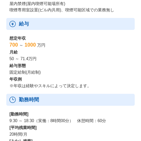
屋内禁煙(屋内喫煙可能場所有)
「M3 Career プライム」（https://enzine.m3career.com/lp/prime/en
喫煙専用室設置(ビル内共用)、喫煙可能区域での業務無し
try/）：医師確保に向けた、新たな採用プラットフォーム
求人広告の掲載、採用市場データ・給与相場の閲覧、スカウトメ
ッセージ機能などを提供し、医療機関の採用を支援するプロダク
給与
トです。
エムスリーキャリアは、病院経営が中長期の経営計画を描くとき
想定年収
の課題を「医師の採用」と考えています。
700
1000
～
万円
医師がいないと診療ができない医療において、いつまでに何人の
月給
採用できるのかわからない状況では、いくら理想的な中長期計画
50 ～ 71.4万円
を立てても絵に描いた餅となってしまいます。
給与形態
M3 Career プライムが提供する価値は、必要な人材の採用確率が
固定給制(月給制)
わかり、現実的な採用計画がたてられ、計画に基づいて採用の実
年収例
行をすることで、病院が中長期的な経営計画がたてられるように
※年収は経験やスキルによって決定します。
支援することです。
今後は採用面の機能改善に加え、本格的に組織改善やオンライン
診療の領域に進出し、支援の幅を広げていく予定です
勤務時間
※プロダクトの開発経緯や今後の方向性に関する詳細:https://www.
[勤務時間]
talent-book.jp/m3career/stories/50375
9:30 ～ 18:30（実働：8時間00分） 休憩時間：60分
[平均残業時間]
20時間/月