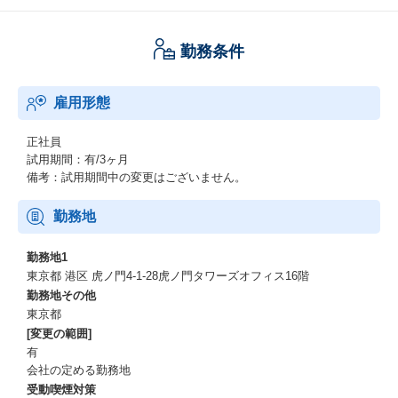
ープの強みを生かし、医師人材紹介では市場シェアNo.1です。
求職者（＝医師）と医療機関をマッチングさせるため、医師向
勤務条件
け、医療機関向けそれぞれプロダクト（求人サイト、採用ツー
ル、アプリ他）を展開しています。
しかし、現状は、プロダクト戦略およびUI/UXデザイン領域には多
雇用形態
くの課題＝伸びしろがあり、プロダクト強化に注力したく、本領
域を推進いただける方を募集します。
プロダクト戦略の策定とサービス全体のUXデザインを行う、非常
正社員
にやりがいと事業インパクトの大きいポジションです。
試用期間：有/3ヶ月
備考：試用期間中の変更はございません。
プロダクト例
勤務地
※下記は既存のサイト・プロダクト例です。新規プロダクト開発
も業務範囲に含みます
勤務地1
東京都 港区 虎ノ門4-1-28虎ノ門タワーズオフィス16階
医師向け：
勤務地その他
「m3.com CAREER」（https://career.m3.com/）：医師のための
東京都
総合転職支援サイト
[変更の範囲]
「m3.com CAREERアプリ」(https://m3comlp.m3.com/lp/m3caree
有
r/m3career_app)：医師 求人検索アプリ
会社の定める勤務地
受動喫煙対策
医療機関向け：