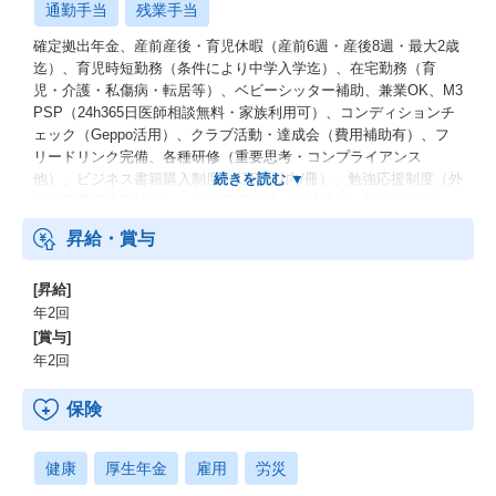
通勤手当
残業手当
確定拠出年金、産前産後・育児休暇（産前6週・産後8週・最大2歳
迄）、育児時短勤務（条件により中学入学迄）、在宅勤務（育
児・介護・私傷病・転居等）、ベビーシッター補助、兼業OK、M3
PSP（24h365日医師相談無料・家族利用可）、コンディションチ
ェック（Geppo活用）、クラブ活動・達成会（費用補助有）、フ
リードリンク完備、各種研修（重要思考・コンプライアンス
他）、ビジネス書籍購入制度（1万円以内/冊）、勉強応援制度（外
部学習費用半額補助）、資格取得支援・資格手当、社会保険完
備、交通費支給、健康診断・予防接種補助、受動喫煙防止措置
昇給・賞与
[昇給]
年2回
[賞与]
年2回
保険
健康
厚生年金
雇用
労災