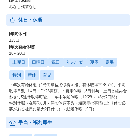
[みなし残業]
みなし残業なし
休日・休暇
[年間休日]
125日
[年次有給休暇]
10～20日
土曜日
日曜日
祝日
年末年始
夏季
慶弔
特別
産休
育児
・年次有給休暇（1時間単位で取得可能。有休取得率78.7％、平均
取得日数11.4日／FY23実績）・夏季休暇（3日付与、土日と組み合
わせて5連休取得可能）・年末年始休暇（12/28～1/3の7日間）・
特別休暇（在籍6ヵ月未満で体調不良・通院等の事情により休む必
要がある社員に最大2日付与）・結婚休暇（5日）
手当・福利厚生