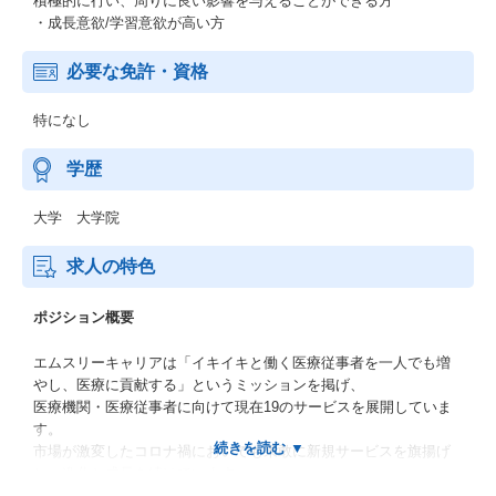
積極的に行い、周りに良い影響を与えることができる方
・成長意欲/学習意欲が高い方
必要な免許・資格
特になし
学歴
大学 大学院
求人の特色
ポジション概要
エムスリーキャリアは「イキイキと働く医療従事者を一人でも増
やし、医療に貢献する」というミッションを掲げ、
医療機関・医療従事者に向けて現在19のサービスを展開していま
す。
市場が激変したコロナ禍においても果敢に新規サービスを旗揚げ
し、進化と成長を続けています。
圧倒的な医師会員基盤（日本の医師の9割以上）を有するm3グル