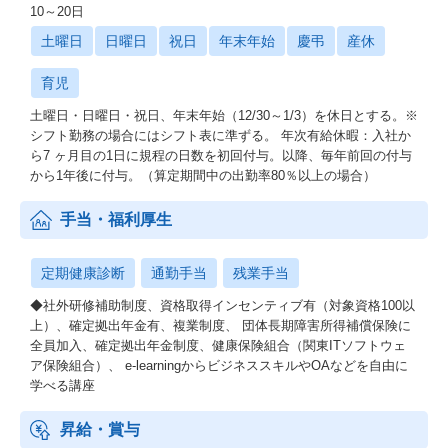
10～20日
土曜日
日曜日
祝日
年末年始
慶弔
産休
育児
土曜日・日曜日・祝日、年末年始（12/30～1/3）を休日とする。※
シフト勤務の場合にはシフト表に準ずる。 年次有給休暇：入社か
ら7 ヶ月目の1日に規程の日数を初回付与。以降、毎年前回の付与
から1年後に付与。（算定期間中の出勤率80％以上の場合）
手当・福利厚生
定期健康診断
通勤手当
残業手当
◆社外研修補助制度、資格取得インセンティブ有（対象資格100以
上）、確定拠出年金有、複業制度、 団体長期障害所得補償保険に
全員加入、確定拠出年金制度、健康保険組合（関東ITソフトウェ
ア保険組合）、 e-learningからビジネススキルやOAなどを自由に
学べる講座
昇給・賞与