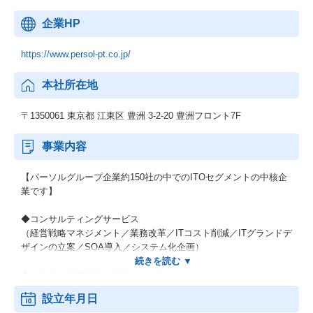
企業HP
https://www.persol-pt.co.jp/
本社所在地
〒1350061 東京都 江東区 豊洲 3-2-20 豊洲フロント7F
事業内容
【パーソルグループ企業約150社の中でのITOセグメントの中核企
業です】
◆コンサルティングサービス
（経営戦略マネジメント／業務改革／ITコスト削減／ITグランドデ
ザインの立案／SOA導入／システム化企画）
◆システム基盤設計／構築サービス
（ビジネスプロセスの改善／コストダウン）
設立年月日