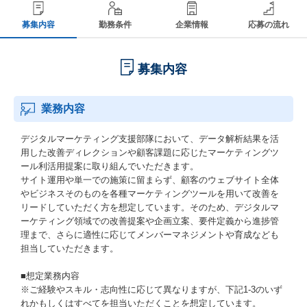
募集内容
勤務条件
企業情報
応募の流れ
募集内容
業務内容
デジタルマーケティング支援部隊において、データ解析結果を活
用した改善ディレクションや顧客課題に応じたマーケティングツ
ール利活用提案に取り組んでいただきます。
サイト運用や単一での施策に留まらず、顧客のウェブサイト全体
やビジネスそのものを各種マーケティングツールを用いて改善を
リードしていただく方を想定しています。そのため、デジタルマ
ーケティング領域での改善提案や企画立案、要件定義から進捗管
理まで、さらに適性に応じてメンバーマネジメントや育成なども
担当していただきます。
■想定業務内容
※ご経験やスキル・志向性に応じて異なりますが、下記1-3のいず
れかもしくはすべてを担当いただくことを想定しています。