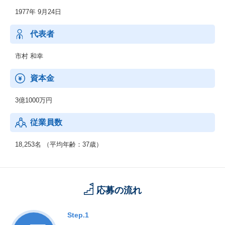
◆セールスマーケティングサービス
1977年 9月24日
（セールス・マーケティングBPOサービス）
※元BPOソリューションズが合併
代表者
市村 和幸
資本金
3億1000万円
従業員数
18,253名 （平均年齢：37歳）
応募の流れ
Step.1