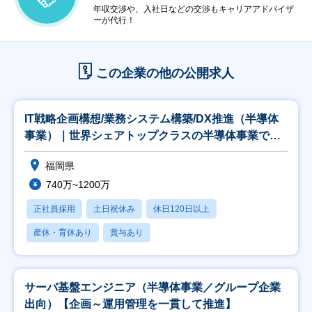
年収交渉や、入社日などの交渉もキャリアアドバイザ
ーが代行！
この企業の他の公開求人
IT戦略企画構想/業務システム構築/DX推進（半導体
事業）｜世界シェアトップクラスの半導体事業で、
あ
福岡県
740万~1200万
正社員採用
土日祝休み
休日120日以上
産休・育休あり
賞与あり
サーバ基盤エンジニア（半導体事業／グループ企業
出向）【企画～運用管理を一貫して推進】