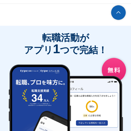
転職活動が
1
アプリ
つで完結！