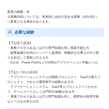
変更の範囲：有
※業務内容については、将来的に会社の定める業務（出向含む）
へ変更となる場合があります。
必要な経験
【下記全て必須】
・業務プロセスあるいはITの専門知識を有し実践可能な方
・顧客組織や社内のメンバーと論理的、戦略的な仕事上のやり取
りを⾃⽴して柔軟に⾏える⽅
・Excel、Power PointなどのOfficeアプリケーション中級レベル
【下記いづれか必須】
・アプリケーションシステムの開発プロジェクト、SaaSの導入プ
ロジェクト、それらの運用保守の経験がある方
・アプリケーションシステム、SaaS導入プロジェクトにかかわ
り、チームリードもしくはPMOの経験がある方
・業務プロセスあるいはITの専門知識を有し、標準化や指導可能
なレベルをお持ちの方