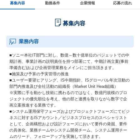
募集内容
勤務条件
企業情報
応募の流れ
募集内容
業務内容
■ソニー本社IT部門に対し、数億～数十億単位のバジェットでの中
期計画、事業計画の説明責任を持つ部署にて、中期計画立案(事前
準備含む)および企画管理業務をメインにご担当頂きます。
■施策及び予算の予実管理の推進
■ユーザー要望ヒアリング、IS中期指針、ISグローバル年次活動の
部門内推進及び全社活動の組織長（Market Unit Head組織）
※実際に手を動かし技術に携わるのではなく、数億円規模のプロ
ジェクトの優先順位を考え、他の部と連携を取りながら数字で企
画立案推進する業務です。
■システム運用保守フェーズおよびプロジェクトフェーズにてビジ
ネスに対するISアカウント／ビジネスプロセスのスペシャリスト
として、企画構想および設計フェーズにおいて要件の発掘、要件
の具体化、業務チームやシステム開発チーム、システム運用チー
ムのリード、フォローアップを実施して頂きます。