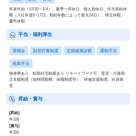
年末年始（12/30～1/4）、夏季一斉休日、個人別休日、年次有給休
暇（入社年度6~17日、勤続年数によって最大24日）、積立休暇、
慶弔休暇
手当・福利厚生
退職金
財形貯蓄制度
定期健康診断
通勤手当
残業手当
独身寮あり、転勤社宅制度あり リモートワーク可、育児・介護両
立支援制度（短時間勤務、休職制度等）、研修支援制度、社員食
堂
昇給・賞与
[昇給]
年1回
[賞与]
年2回