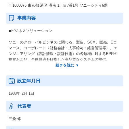
〒1080075 東京都 港区 港南 1丁目7番1号 ソニーシティ6階
事業内容
■ビジネスソリューション
ソニーのグローバルビジネスに関わる、製造、SCM、販売、Eコ
マース、コーポレート（財務会計・人事給与・経営管理等）、エ
ンジニアリング（設計情報・設計技術）の各領域に対するBPRの
提案および、全体最適を目指した高品質なシステムの提供。
■テクニカルソリューション
設立年月日
ネットワーク、セキュリティ、データセンター、コンタクトセン
ター等におけるITインフラのプラットフォーム構築および、サー
1988年 2月 1日
ビスの提供。
代表者
三舩 修