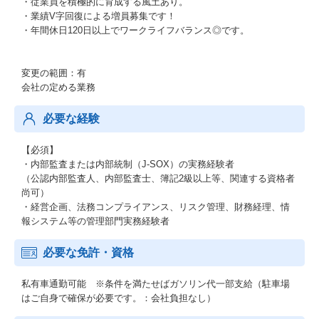
・従業員を積極的に育成する風土あり。
・業績V字回復による増員募集です！
・年間休日120日以上でワークライフバランス◎です。
変更の範囲：有
会社の定める業務
必要な経験
【必須】
・内部監査または内部統制（J-SOX）の実務経験者
（公認内部監査人、内部監査士、簿記2級以上等、関連する資格者
尚可）
・経営企画、法務コンプライアンス、リスク管理、財務経理、情
報システム等の管理部門実務経験者
必要な免許・資格
私有車通勤可能 ※条件を満たせばガソリン代一部支給（駐車場
はご自身で確保が必要です。：会社負担なし）