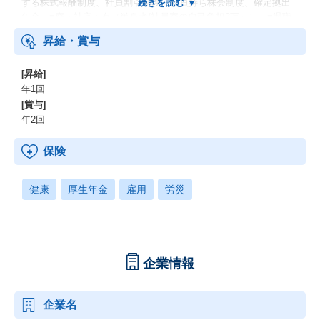
する株式報酬制度、社員割引制度、社員持ち株会制度、確定拠出
年金、■寮・社宅：有（単身者/社員寮の自己負担3万～）、■退職
金：有
昇給・賞与
[昇給]
年1回
[賞与]
年2回
保険
健康
厚生年金
雇用
労災
企業情報
企業名