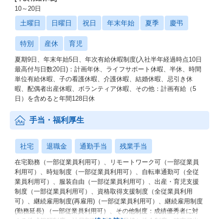
10～20日
土曜日
日曜日
祝日
年末年始
夏季
慶弔
特別
産休
育児
夏期9日、年末年始5日、年次有給休暇制度(入社半年経過時点10日
最高付与日数20日)：計画年休、ライフサポート休暇、半休、時間
単位有給休暇、子の看護休暇、介護休暇、結婚休暇、忌引き休
暇、配偶者出産休暇、ボランティア休暇、その他：計画有給（5
日）を含めると年間128日休
手当・福利厚生
社宅
退職金
通勤手当
残業手当
在宅勤務（一部従業員利用可）、リモートワーク可（一部従業員
利用可）、時短制度（一部従業員利用可）、自転車通勤可（全従
業員利用可）、服装自由（一部従業員利用可）、出産・育児支援
制度（一部従業員利用可）、資格取得支援制度（全従業員利用
可）、継続雇用制度(再雇用)（一部従業員利用可）、継続雇用制度
(勤務延長) （一部従業員利用可）、その他制度：成績優秀者に対