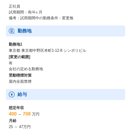
・『東京都女性活躍推進大賞 優秀賞』受賞(2019）
正社員
・『DX認定』取得(2022)
試用期間：有/4ヶ月
・ハラスメント撲滅宣言(2020/4～)
備考：試用期間中の勤務条件：変更無
※他受賞情報は以下もご参考ください。
https://www.leopalace21.co.jp/sustainability/external-evaluation/ind
勤務地
ex.html
勤務地1
東京都 東京都中野区本町1-12-8 シンボリビル
[変更の範囲]
有
会社の定める勤務地
受動喫煙対策
屋内全面禁煙
給与
想定年収
400
708
～
万円
月給
25 ～ 47万円