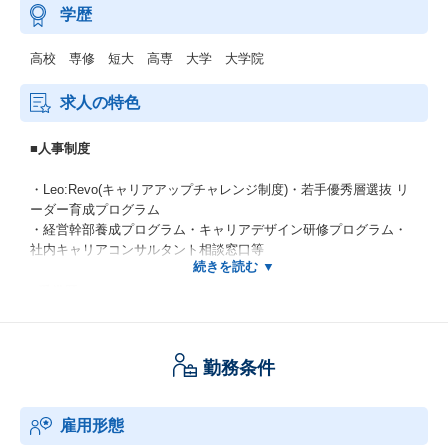
学歴
高校 専修 短大 高専 大学 大学院
求人の特色
■人事制度
・Leo:Revo(キャリアアップチャレンジ制度)・若手優秀層選抜 リ
ーダー育成プログラム
・経営幹部養成プログラム・キャリアデザイン研修プログラム・
社内キャリアコンサルタント相談窓口等
■受賞歴
・『健康経営銘柄2026』認定
・『健康経営優良法人(ホワイト500)』認定
勤務条件
・『プラチナくるみん』認定(2017～)
・『ハタラクエール（福利厚生表彰・認証制度）』認証（4年連続
認証）
雇用形態
・東京都『心のバリアフリー』好事例企業 認定(2023)