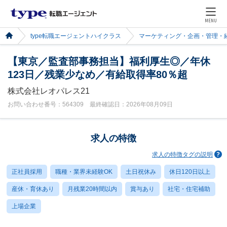
MENU
type転職エージェントハイクラス
マーケティング・企画・管理・
【東京／監査部事務担当】福利厚生◎／年休
123日／残業少なめ／有給取得率80％超
株式会社レオパレス21
お問い合わせ番号：564309 最終確認日：2026年08月09日
求人の特徴
求人の特徴タグの説明
正社員採用
職種・業界未経験OK
土日祝休み
休日120日以上
産休・育休あり
月残業20時間以内
賞与あり
社宅・住宅補助
上場企業