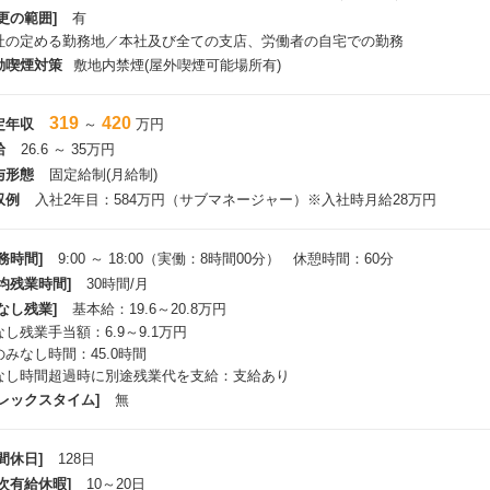
更の範囲]
有
社の定める勤務地／本社及び全ての支店、労働者の自宅での勤務
動喫煙対策
敷地内禁煙(屋外喫煙可能場所有)
319
420
定年収
～
万円
給
26.6 ～ 35万円
与形態
固定給制(月給制)
収例
入社2年目：584万円（サブマネージャー）※入社時月給28万円
務時間]
9:00 ～ 18:00（実働：8時間00分） 休憩時間：60分
平均残業時間]
30時間/月
なし残業]
基本給：19.6～20.8万円
なし残業手当額：6.9～9.1万円
のみなし時間：45.0時間
なし時間超過時に別途残業代を支給：支給あり
フレックスタイム]
無
間休日]
128日
年次有給休暇]
10～20日