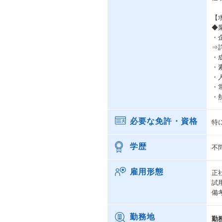
【
◆
・
⇒
・
・
・
・
・
必要な免許・資格
特
学歴
不
雇用形態
正
試
備
勤務地
勤