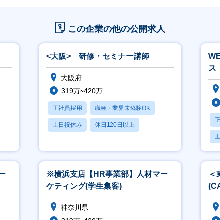
この企業の他の公開求人
<大阪> 研修・セミナー講師
W
ス
大阪府
319万~420万
正社員採用
職種・業界未経験OK
土日祝休み
休日120日以上
産休・育休あり
ー
※横浜支店【HR事業部】人材マー
＜
ケティング(学生集客)
(
ブ
神奈川県