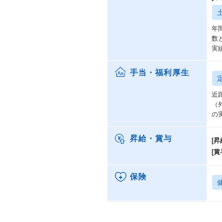
年
数
実
手当・福利厚生
近
（
の
昇給・賞与
[昇
[賞
保険