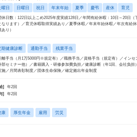
土曜日
日曜日
祝日
年末年始
夏季
慶弔
産休
育児
間休日数：122日以上こめ2025年度実績128日／年間有給休暇：10日～20
となります）／育児休暇取得実績あり／夏季休暇／年末年始休暇／年次有給休
績あり）
定期健康診断
通勤手当
残業手当
距離手当（月1万5000円※規定有）／職務手当／資格手当（規定有）／インセ
外部セミナー他）／書籍購入・研修参加費負担／健康診断（年1回、会社負担
実施／月間表彰制度／団体生命保険／確定拠出年金制度
給]
年2回
与]
年2回
健康
厚生年金
雇用
労災