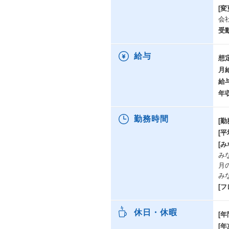
[変
会
受
給与
想
月
給
年
勤務時間
[勤
[
[み
み
月
み
[
休日・休暇
[年
[