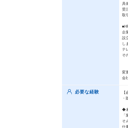
具
受
取
■H
企
設
し
テ
そ
変
会
必要な経験
【
・
◆
「
そ
仕