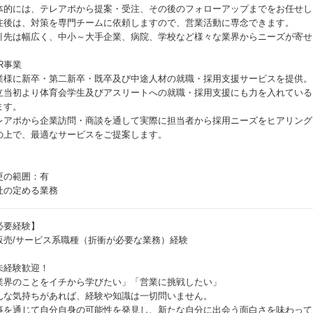
体的には、テレアポから提案・受注、その後のフォローアップまでをお任せし
注後は、対策を専門チームに依頼しますので、営業活動に専念できます。
引先は幅広く、中小～大手企業、病院、学校など様々な業界からニーズが寄せ
R事業
業様に新卒・第二新卒・既卒及び中途人材の就職・採用支援サービスを提供。
立当初より体育会学生及びアスリートへの就職・採用支援にも力を入れている
ます。
レアポから企業訪問・商談を通して実際に担当者から採用ニーズをヒアリング
の上で、最適なサービスをご提案します。
更の範囲：有
社の定める業務
必要経験】
販売/サービス系職種（折衝が必要な業務）経験
未経験歓迎！
業界のことをイチから学びたい」「営業に挑戦したい」
んな気持ちがあれば、経験や知識は一切問いません。
事を通じて自分自身の可能性を発見し、新たな自分に出会う面白さを味わって