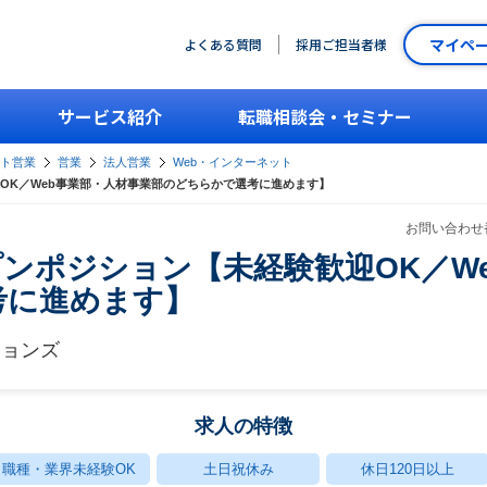
マイペ
よくある質問
採用ご担当者様
サービス紹介
転職相談会・セミナー
ント営業
営業
法人営業
Web・インターネット
OK／Web事業部・人材事業部のどちらかで選考に進めます】
お問い合わせ番
ンポジション【未経験歓迎OK／W
考に進めます】
ションズ
求人の特徴
職種・業界未経験OK
土日祝休み
休日120日以上