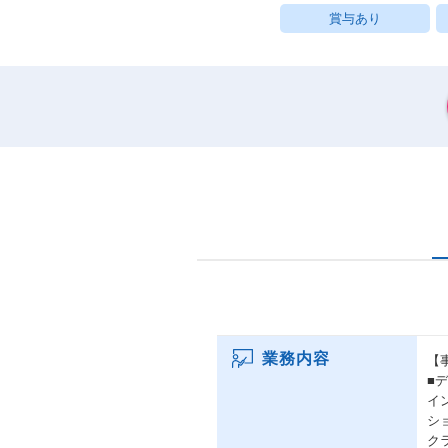
賞与あり
業務内容
【
■
イ
シ
ク