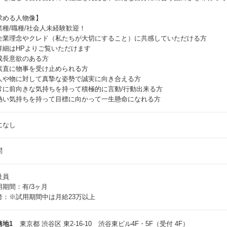
求める人物像】
業種/職種/社会人未経験歓迎！
企業理念やクレド（私たちが大切にすること）に共感していただける方
詳細はHPよりご覧いただけます
成長意欲のある方
素直に物事を受け止められる方
人や物に対して真摯な姿勢で誠実に向き合える方
常に前向きな気持ちを持って積極的に言動/行動出来る方
熱い気持ちを持って目標に向かって一生懸命になれる方
になし
問
社員
用期間：有/3ヶ月
考：※試用期間中は月給23万以上
務地1
東京都 渋谷区 東2-16-10 渋谷東ビル4F・5F（受付 4F）