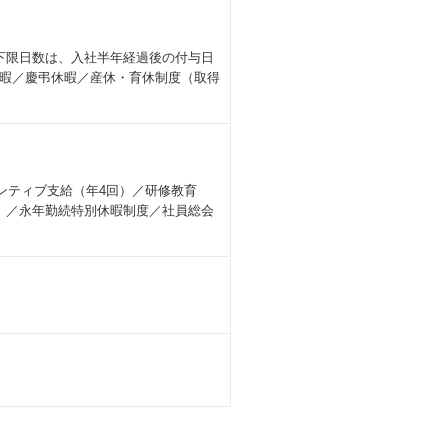
日（下限日数は、入社半年経過後の付与日
暇／慶弔休暇／産休・育休制度（取得
ンティブ支給（年4回）／研修教育
）／永年勤続特別休暇制度／社員総会