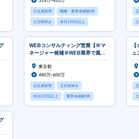
319万~420万
正社員採用
職種・業界未経験OK
土日祝休み
休日120日以上
産休・育休あり
グ
WEBコンサルティング営業【※マ
【
ネージャー候補※WEB業界で風評
ュ
被害のリスク対策を行います！】
東京都
480万~600万
正社員採用
土日祝休み
休日120日以上
業界未経験OK
産休・育休あり
グ