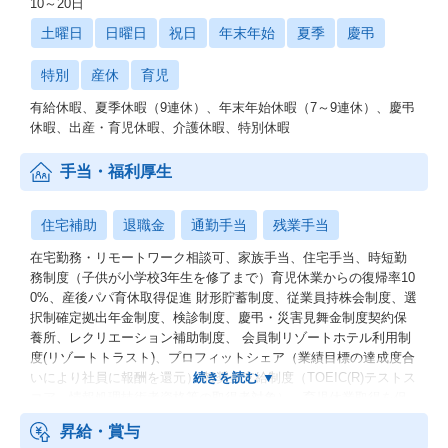
10～20日
土曜日
日曜日
祝日
年末年始
夏季
慶弔
特別
産休
育児
有給休暇、夏季休暇（9連休）、年末年始休暇（7～9連休）、慶弔
休暇、出産・育児休暇、介護休暇、特別休暇
手当・福利厚生
住宅補助
退職金
通勤手当
残業手当
在宅勤務・リモートワーク相談可、家族手当、住宅手当、時短勤
務制度（子供が小学校3年生を修了まで）育児休業からの復帰率10
0%、産後パパ育休取得促進 財形貯蓄制度、従業員持株会制度、選
択制確定拠出年金制度、検診制度、慶弔・災害見舞金制度契約保
養所、レクリエーション補助制度、 会員制リゾートホテル利用制
度(リゾートトラスト)、プロフィットシェア（業績目標の達成度合
いにより社員に報酬を還元） 報奨金支給制度（TOEIC(R)テストス
コア、情報処理技術者資格等の取得者対象）、育児休業取得を促
進中※男女ともに取得実績有
昇給・賞与