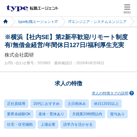
MENU
type転職エージェントIT
ITエンジニア・システムエンジニア
※横浜【社内SE】第2新卒歓迎/リモート制度
有/無借金経営/年間休日127日/福利厚生充実
株式会社図研
お問い合わせ番号：553965 最終確認日：2026年08月06日
求人の特徴
求人の特徴タグの説明
正社員採用
20代におすすめ
土日祝休み
休日120日以上
業界未経験OK
産休・育休あり
月残業20時間以内
賞与あり
社宅・住宅補助
上場企業
語学力を活かせる