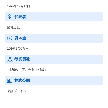
至るまで、幅広いモノづくりに図研が関わっており、お客様のモ
1976年12月17日
ノづくりプロセスのDX（デジタルトランスフォーメーション）に
貢献しています。
代表者
【事業詳細】
◆電子部品・電子システム、電装制御設計自動化等のソフトウェ
勝部迅也
ア(CAE/CAD/CAM、PLMシステム）の開発・販売・サポート。
世界のエレクトロニスク産業に設計・製造プロセスの高効率化を
資本金
推進するソリューションを提供。
101億1700万円
【主な事業】
・エレクトロニクス設計ソリューション
従業員数
・電気制御・ケーブル設計ソリューション
・エンジニアリングデータマネジメントソリューション
・自動車電装・ワイヤーハーネス設計ソリューション
1,656名 （平均年齢：44歳）
株式公開
東証プライム