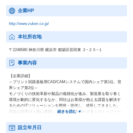
企業HP
http://www.zuken.co.jp/
本社所在地
〒2248580 神奈川県 横浜市 都築区荏田東 ２−２５−１
事業内容
【企業詳細】
～プリント回路基板用CAD/CAMシステムで国内シェア第1位、世
界シェア第2位～
モノづくりの技術革新や製品の複雑化が進み、製造業を取り巻く
環境が劇的に変化するなか、同社はお客様が抱える課題を解決す
るためのITソリューションを開発・提供し、成長してきました。
現在は世界14ヵ国に展開し、国内・海外問わず多くのトップメー
カーのモノづくりを支援しています。
身近にある電子機器から医療機器、工作機械、半導体製造装置な
設立年月日
どの産業機器から、自動車、航空機、人工衛星などの宇宙分野に