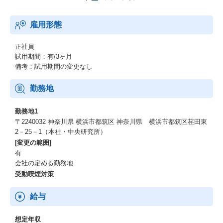
◆働く環境
→中期経営計画で「育児休業取得促進」を掲げています。男性の
雇用形態
育児休業取得も推進中。
正社員
【リモートワーク制度】
試用期間：有/3ヶ月
【年間休日126日+有休取得義務5日】
備考：試用期間の変更なし
【平均有休消化率：75.9％】
【男女ともに育児休業取得実績有り】
【育児休業からの復帰率100%】
勤務地
【時短勤務制度（子どもが小学校3年生を修了するまで）】
【産後パパ育休取得促進】
勤務地1
〒2240032 神奈川県 横浜市都筑区 神奈川県 横浜市都筑区荏田東
◆就業場所の環境
2－25－1（本社・中央研究所）
→周辺は閑静な緑あふれる住宅地（港北ニュータウン）です。医
[変更の範囲]
療機関、小中高大学校、スーパーマーケット、大きな公園も充実
有
しています。子育て世代には最適な環境です。
会社の定める勤務地
受動喫煙対策
給与
想定年収