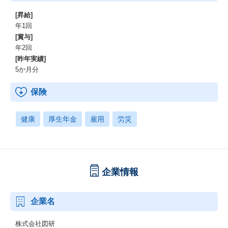
[昇給]
年1回
[賞与]
年2回
[昨年実績]
5か月分
保険
健康
厚生年金
雇用
労災
企業情報
企業名
株式会社図研