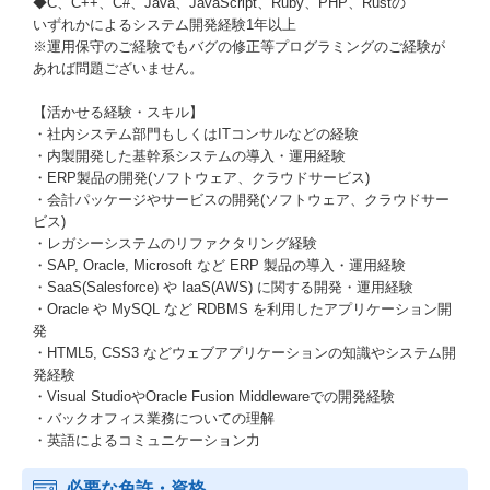
◆C、C++、C#、Java、JavaScript、Ruby、PHP、Rustの
いずれかによるシステム開発経験1年以上
※運用保守のご経験でもバグの修正等プログラミングのご経験が
あれば問題ございません。
【活かせる経験・スキル】
・社内システム部門もしくはITコンサルなどの経験
・内製開発した基幹系システムの導入・運用経験
・ERP製品の開発(ソフトウェア、クラウドサービス)
・会計パッケージやサービスの開発(ソフトウェア、クラウドサー
ビス)
・レガシーシステムのリファクタリング経験
・SAP, Oracle, Microsoft など ERP 製品の導入・運用経験
・SaaS(Salesforce) や IaaS(AWS) に関する開発・運用経験
・Oracle や MySQL など RDBMS を利用したアプリケーション開
発
・HTML5, CSS3 などウェブアプリケーションの知識やシステム開
発経験
・Visual StudioやOracle Fusion Middlewareでの開発経験
・バックオフィス業務についての理解
・英語によるコミュニケーション力
必要な免許・資格