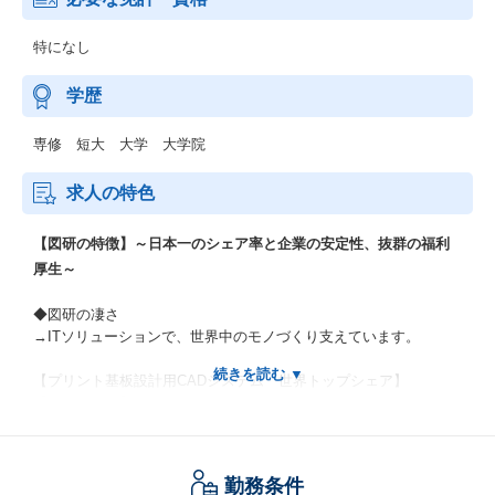
特になし
学歴
専修 短大 大学 大学院
求人の特色
【図研の特徴】～日本一のシェア率と企業の安定性、抜群の福利
厚生～
◆図研の凄さ
→ITソリューションで、世界中のモノづくり支えています。
【プリント基板設計用CADシステム 世界トップシェア】
【無借金経営】
【過去最高利益達成（2024年3月期）】
【電気製品や半導体、自動車、産業機器、医療機器、航空宇宙な
ど様々なモノづくりを支援】
勤務条件