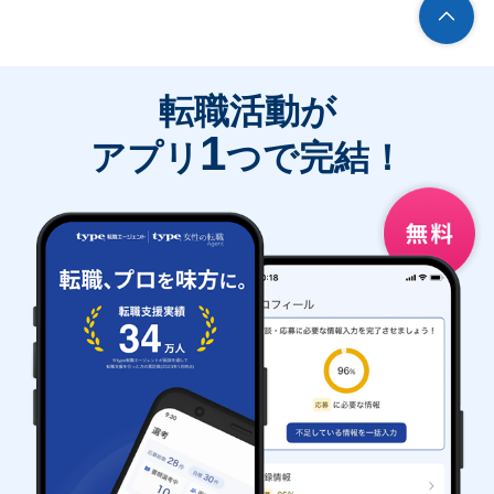
転職活動が
1
アプリ
つで完結！