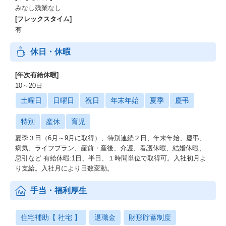
みなし残業なし
[フレックスタイム]
有
休日・休暇
[年次有給休暇]
10～20日
土曜日
日曜日
祝日
年末年始
夏季
慶弔
特別
産休
育児
夏季３日（6月～9月に取得）、特別連続２日、年末年始、慶弔、
病気、ライフプラン、産前・産後、介護、看護休暇、結婚休暇、
忌引など 有給休暇:1日、半日、１時間単位で取得可。入社初月よ
り支給。入社月により日数変動。
手当・福利厚生
住宅補助【 社宅 】
退職金
財形貯蓄制度