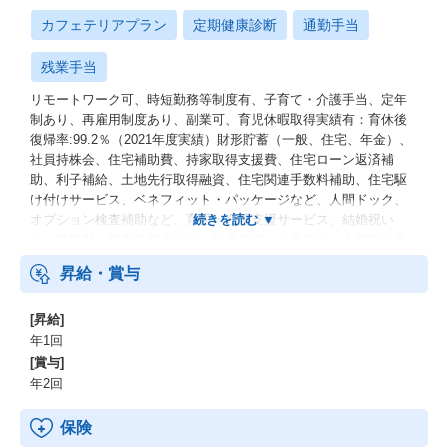
カフェテリアプラン
定期健康診断
通勤手当
残業手当
リモートワーク可、時短勤務等制度有、子育て・介護手当、定年
制あり、再雇用制度あり、副業可、育児休暇取得実績有：育休後
復帰率:99.2％（2021年度実績）財形貯蓄（一般、住宅、年金）、
社員持株会、住宅補助費、持家取得支援費、住宅ローン返済補
助、利子補給、土地先行取得融資、住宅関連手数料補助、住宅駆
け付けサービス、ベネフィット・パッケージなど、人間ドック、
オプション検査補助など、育児・介護支援サービス、結婚祝い
金、弔慰料、災害見舞金など、社員食堂、企業年金（企業年金基
金、確定拠出年金）、電気通信共済会(個人年金、遺児育英基金)
昇給・賞与
[昇給]
年1回
[賞与]
年2回
保険